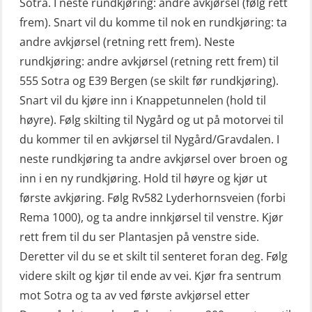
Sotra. I neste rundkjøring: andre avkjørsel (følg rett
frem). Snart vil du komme til nok en rundkjøring: ta
andre avkjørsel (retning rett frem). Neste
rundkjøring: andre avkjørsel (retning rett frem) til
555 Sotra og E39 Bergen (se skilt før rundkjøring).
Snart vil du kjøre inn i Knappetunnelen (hold til
høyre). Følg skilting til Nygård og ut på motorvei til
du kommer til en avkjørsel til Nygård/Gravdalen. I
neste rundkjøring ta andre avkjørsel over broen og
inn i en ny rundkjøring. Hold til høyre og kjør ut
første avkjøring. Følg Rv582 Lyderhornsveien (forbi
Rema 1000), og ta andre innkjørsel til venstre. Kjør
rett frem til du ser Plantasjen på venstre side.
Deretter vil du se et skilt til senteret foran deg. Følg
videre skilt og kjør til ende av vei. Kjør fra sentrum
mot Sotra og ta av ved første avkjørsel etter