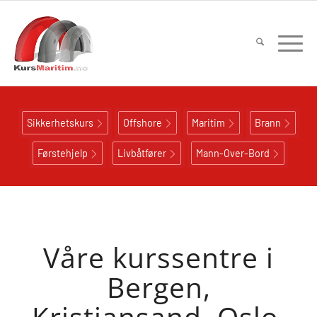
Sikkerhetskurs
Offshore
Maritim
Brann
Førstehjelp
Livbåtfører
Mann-Over-Bord
Våre kurssentre i
Bergen,
Kristiansand, Oslo,