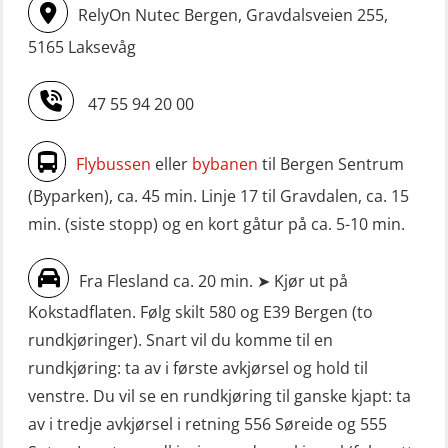
RelyOn Nutec Bergen, Gravdalsveien 255,
5165 Laksevåg
47 55 94 20 00
Flybussen
eller
bybanen
til Bergen Sentrum
(Byparken), ca. 45 min. Linje 17 til Gravdalen, ca. 15
min. (siste stopp) og en kort gåtur på ca. 5-10 min.
Fra Flesland ca. 20 min. ➤ Kjør ut på
Kokstadflaten. Følg skilt 580 og E39 Bergen (to
rundkjøringer). Snart vil du komme til en
rundkjøring: ta av i første avkjørsel og hold til
venstre. Du vil se en rundkjøring til ganske kjapt: ta
av i tredje avkjørsel i retning 556 Søreide og 555