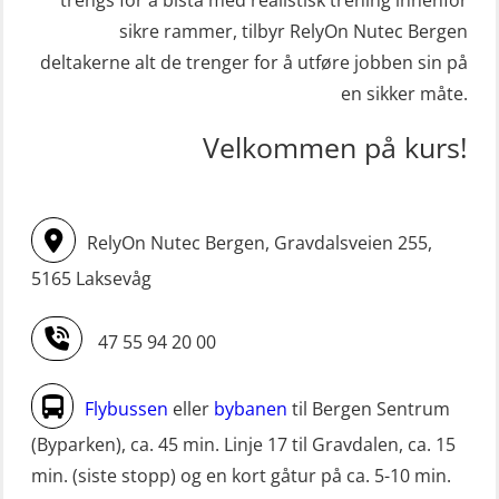
(MBSBLE003)
trengs for å bistå med realistisk trening innenfor
krisehåndtering for plattformsjefer
sikre rammer, tilbyr RelyOn Nutec Bergen
STCW oppdatering Livbåtfører
(OER105)
deltakerne alt de trenger for å utføre jobben sin på
redningsfarkoster 8 t – konvensjonell
en sikker måte.
Livbåtfører FF1200 repetisjon
båt (MSE103)
(OSE1431)
Velkommen på kurs!
STCW oppdatering Mann-Over-Bord
Livbåtfører FF1200 repetisjon
(hurtiggående) 16 t m/mørkekjøring
simulator (OSE161)
(MSE113)
RelyOn Nutec Bergen, Gravdalsveien 255,
Livbåtfører Sliskelivbåt grunnkurs
STCW oppgradering for
5165 Laksevåg
m/E-læring (OSEBLE006)
dekksoffiserer uten fartstid 66 t
Livbåtfører fritt fall FF48 repetisjon
(MBS124)
47 55 94 20 00
(OSE1471)
STCW oppgradering for
Livbåtfører grunnkurs m/E-læring
maskinoffiserer uten fartstid 66 t
Flybussen
eller
bybanen
til Bergen Sentrum
FF1200 (OSE1424)
(MBS125)
(Byparken), ca. 45 min. Linje 17 til Gravdalen, ca. 15
min. (siste stopp) og en kort gåtur på ca. 5-10 min.
Livbåtfører grunnkurs m/E-læring
Sikkerhetskurs for ansatte på