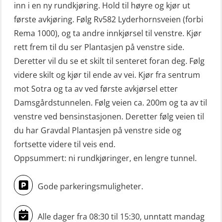
Livbåtfører sliskestuplivbåt –
inn i en ny rundkjøring. Hold til høyre og kjør ut
grunnleggende (OSE129)
første avkjøring. Følg Rv582 Lyderhornsveien (forbi
Rema 1000), og ta andre innkjørsel til venstre. Kjør
Mann-Over-Bord (hurtiggående) liten
rett frem til du ser Plantasjen på venstre side.
båt m/mørkekjøring – grunnleggende
Deretter vil du se et skilt til senteret foran deg. Følg
(OSE114)
videre skilt og kjør til ende av vei. Kjør fra sentrum
Mann-Over-Bord (hurtiggående) liten
mot Sotra og ta av ved første avkjørsel etter
båt m/mørkekjøring – repetisjon
Damsgårdstunnelen. Følg veien ca. 200m og ta av til
(OSE151)
venstre ved bensinstasjonen. Deretter følg veien til
du har Gravdal Plantasjen på venstre side og
Mann-Over-Bord (hurtiggående) liten
fortsette videre til veis end.
båt u/mørkekjøring – grunnleggende
Oppsummert: ni rundkjøringer, en lengre tunnel.
(OSE1142)
Mann-Over-Bord liten båt (MOB)
Gode parkeringsmuligheter.
u/mørkekjøring – repetisjon (OSE152)
Alle dager fra 08:30 til 15:30, unntatt mandag
Mørkekjøring-modul for Mann-Over-