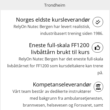
(Blended with Adaptive e-learning
(MRC102)
Trondheim
practical) (RBSBLE026)
Helikopterevakuering med HABD,
Norges eldste kursleverandør
GWO: BST Refresher – Onshore
inkl. brannslukning (FSC121)
(Blended: e-learning practical)
RelyOn Nutec Bergen har levert realistisk,
Medisinsk behandling 40 t (MFA104)
industribasert trening siden 1986.
(RBSBLE009)
Medisinsk førstehjelp 8 t (MFA108)
Gass kurs H2S (OSP105)
Eneste full-skala FF1200
Oppdatering medisinsk behandling 8
livbåttårn brukt til kurs
Grunnleggende sikkerhetskurs –
t (MFA107)
RelyOn Nutec Bergen har det eneste full-skala
Repetisjon (Norsk) for
ROC sertifikat grunnleggende
livbåttårnet for FF1200 som kursdeltakere kan trene
beredskapspersonell med E-læring
(GMDSS) (ORC102)
på.
(OBSBLE044)
ROC sertifikat repetisjon (GMDSS)
Kompetanseleverandør
HLO/MOB/Søk- og Redningslag
(ORC103)
kombinasjon – repetisjon (OSC1162)
Vårt team består av dedikerte instruktører
STCW Grunnkurs Redningsfarkoster
med bakgrunn fra ambulansetjenesten,
HLO/Søk & Redningslag kombinasjon
(MBSBLE022)
brannvesen, helsevesen og Forsvaret, samt
– repetisjon (OSC1161)