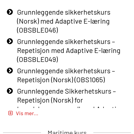
Grunnleggende sikkerhetskurs
(Norsk) med Adaptive E-læring
(OBSBLE046)
Grunnleggende sikkerhetskurs –
Repetisjon med Adaptive E-læring
(OBSBLE049)
Grunnleggende sikkerhetskurs –
Repetisjon (Norsk) (OBS1065)
Grunnleggende Sikkerhetskurs –
Repetisjon (Norsk) for
beredskapspersonell med Adaptive
Vis mer...
E-læring (OBSBLE051)
Basic Safety Training (English) – with
Maritime kurs