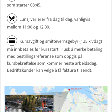
Bord (hurtiggående) liten båt
som starter 08:45.
(OSE1001)
Lunsj varierer fra dag til dag, vanligvis
ROC sertifikat grunnleggende
mellom 11:00 og 12:00.
(GMDSS) (ORC102)
ROC sertifikat repetisjon (GMDSS)
Kursavgift og smittevernsgebyr (135 kr/dag)
(ORC103)
må innbetales før kursstart. Husk å merke betaling
Skadestedsledelse (OER108)
med bestillingsreferanse som oppgis på
kursbekreftelse som kommer neste arbeidsdag.
Skadestedsledelse – repetisjon
Bedriftskunder kan velge å få faktura tilsendt.
(OER118)
Skuldermåling (OBS120)
Sliskelivbåt grunnkurs m/E-læring
simulator (OSEBLE008)
Sliskelivbåt repetisjon, simulator