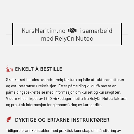
(MBSBLE023)
Breathing System (CA-EBS) Initial
Gass kurs H2S (OSP105)
STCW Oppdatering videregående
Deployment (OBS119)
Gass kurs H2S (OSP105)
sikkerhetskurs for offiserer
Compressed Air Emergency
(MBSBLE024)
KursMaritim.no
i samarbeid
Grunnkurs Industrivern (LSC115)
Breathing System (CA-EBS) og
med RelyOn Nutec
STCW Oppdatering videregående
Grunnkurs Røykdykking Industrivern
Skuldermåling (OBS125)
sikkerhetskurs for offiserer og
(LFI104)
FSE Førstehjelpsøvelser (LFA108)
Medisinsk behandling – Kombi
Helikopterevakuering med HABD,
Fallsikring (FAR108)
(MBSBLE021)
ENKELT Å BESTILLE
inkl. brannslukning (FSC121)
Førstehjelp – repetisjon (OFA102)
STCW kombi oppdatering offiserer
Skal kurset betales av andre, velg faktura og fylle ut fakturamottaker
Hjertestarter brukerkurs (OFA107)
og evt. referanse / rekvisisjon. Etter påmelding vil du få motta en
og med.behandling (MBS134)
Førstehjelp grunnkurs (OFABLE101)
påmeldingsbekreftelse med informasjon om kurset og kursavgiften.
Røykdykking industrivern –
Videre vil du i løpet av 1 til 2 virkedager motta fra RelyOn Nutec faktura
STCW Kombi Oppdatering Offiserer
GOC sertifikat grunnleggende
repetisjon (LFI105)
og praktisk informasjon for gjennomføring av kurset ditt.
og Medisinsk Behandling med
(GMDSS) (MRC101)
Sikkerhetskurs for ansatte på
Webinar (MBS1341)
DYKTIGE OG ERFARNE INSTRUKTØRER
GOC sertifikat repetisjon (GMDSS)
oppdrettsanlegg (LBS100)
STCW Oppdatering for offiserer 24 t
(MRC102)
Tidligere brannkonstabler med praktisk kunnskap om håndtering av