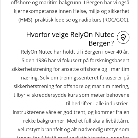
offshore og maritim bakgrunn. I Bergen har vi også
STCW Hurtiggående mann over bord
Helikopterevakuering inkl.
kjernekompetanse innen Helse, miljø og sikkerhet
båt (HMOB) (MSE100)
Pustelunge (OSE1251)
(HMS), praktisk ledelse og radiokurs (ROC/GOC).
STCW Hurtiggående mann over bord
Helikopterevakuering med HABD,
Hvorfor velge RelyOn Nutec
båt (HMOB) oppdatering (MSE1001)
inkl. Brannslukking og Førstehjelp-
Bergen?
STCW Livbåtfører redningsfarkoster
sivile mannskaper (FSC119)
RelyOn Nutec har holdt til i Bergen i over 40 år.
32 t (MSE1031)
Helikopterevakuering med HABD,
Siden 1986 har vi fokusert på forskningsbasert
STCW Mann-Over-Bord
sikkerhetstrening for ansatte offshore og i maritim
inkl. brannslukning (FSC121)
(hurtiggående) 32 t m/mørkekjøring
næring. Selv om treningssenteret fokuserer på
Hjertestarter brukerkurs (OFA107)
sikkerhetstrening for offshore og maritim næring,
(MSE112)
Kombi Søk og Redningslag og HLO
tilbyr vi skreddersydde kurs som møter behovene
STCW Redningsfarkost oppdatering
repetisjonskurs med e-læring
til bedrifter i alle industrier.
sliskebåt (MSE116)
(ABSBLE010)
Instruktørene våre er god trent, og kommer fra en
STCW Sikkerhetsopplæring for
rekke bakgrunner. Med et full-skala livbåttårn,
Kondisjonstest (OSC151)
sjøfolk på mindre skip med eLearning
velutstyrt brannfelt og alt nødvendig utstyr som
Ledertrening i beredskap og