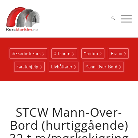
Sikkerhetskurs
Offshore
Maritim
Brann
Førstehjelp
Livbåtfører
Mann-Over-Bord
STCW Mann-Over-
Bord (hurtiggående)
32 t m/mørkekjøring