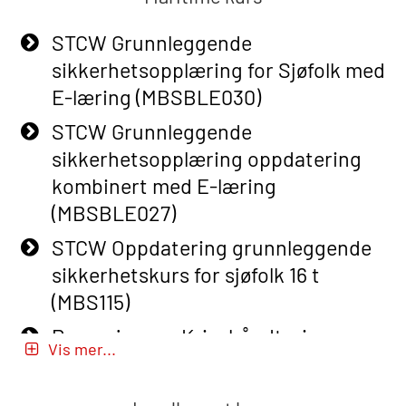
Adaptive E-learning (OBSBLE047)
STCW Grunnleggende
Basic Safety Training – Refresher
sikkerhetsopplæring for Sjøfolk med
Course (English) with E-learning
E-læring (MBSBLE030)
(OBSBLE048)
STCW Grunnleggende
Basic Safety Training – Refresher
sikkerhetsopplæring oppdatering
Course (English) (OBS1063)
kombinert med E-læring
Basic Safety Training (English) – with
(MBSBLE027)
E-learning (OBSBLE050)
STCW Oppdatering grunnleggende
Helikopterevakuering inkl pustelunge
sikkerhetskurs for sjøfolk 16 t
med adaptive e-læring (OSEBLE018)
(MBS115)
Helicopter Underwater Escape incl.
Passasjer- og Krisehåndtering
Airpocket with E-learning (English)
Vis mer...
(MBSBLE020)
(OSEBLE009)
Passasjer- og Krisehåndtering