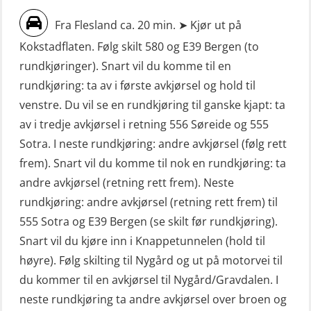
FF1200 simulator (OSEBLE007)
oppdrettsanlegg (LBS100)
Fra Flesland ca. 20 min. ➤ Kjør ut på
Livbåtfører grunnkurs m/E-læring
Sjøfolk med særskilte sikringsplikter
Kokstadflaten. Følg skilt 580 og E39 Bergen (to
FF48 og FF1000D (OSEBLE004)
(MBS1191)
rundkjøringer). Snart vil du komme til en
Livbåtfører grunnkurs m/E-læring
Ulykkesgransking – Webinar (LSP103)
rundkjøring: ta av i første avkjørsel og hold til
Konvensjonell livbåt (OSEBLE005)
venstre. Du vil se en rundkjøring til ganske kjapt: ta
VHF / SRC 2 dager (ORC104)
av i tredje avkjørsel i retning 556 Søreide og 555
Livbåtfører konvensjonell livbåt –
Videregående sikkerhetsopplæring
Sotra. I neste rundkjøring: andre avkjørsel (følg rett
grunnleggende (OSE135)
for skipsoffiserer (MBS100)
frem). Snart vil du komme til nok en rundkjøring: ta
Livbåtfører konvensjonell repetisjon
andre avkjørsel (retning rett frem). Neste
(OSE1361)
rundkjøring: andre avkjørsel (retning rett frem) til
555 Sotra og E39 Bergen (se skilt før rundkjøring).
Livbåtfører konvertering til FF48 inkl.
Snart vil du kjøre inn i Knappetunnelen (hold til
repetisjon (OSE106)
høyre). Følg skilting til Nygård og ut på motorvei til
Livbåtfører sliskelivbåt repetisjon
du kommer til en avkjørsel til Nygård/Gravdalen. I
(OSE1301)
neste rundkjøring ta andre avkjørsel over broen og