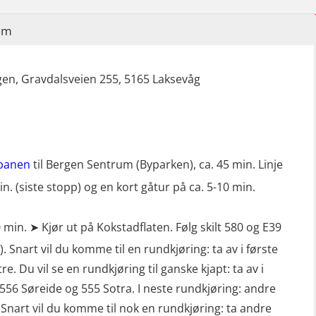
Sikkerhetskurs for ansatte på
im
oppdrettsanlegg (LBS100)
Ulykkesgransking – Webinar (LSP103)
en, Gravdalsveien 255, 5165 Laksevåg
Varme Arbeider – Slukkeøvelser
(LFI100)
banen
til Bergen Sentrum (Byparken), ca. 45 min. Linje
in. (siste stopp) og en kort gåtur på ca. 5-10 min.
0 min. ➤ Kjør ut på Kokstadflaten. Følg skilt 580 og E39
. Snart vil du komme til en rundkjøring: ta av i første
re. Du vil se en rundkjøring til ganske kjapt: ta av i
g 556 Søreide og 555 Sotra. I neste rundkjøring: andre
). Snart vil du komme til nok en rundkjøring: ta andre