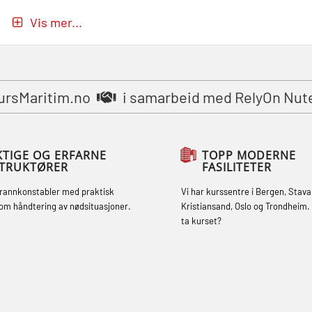
Passasjer- og Krisehåndtering
Vis mer...
oppdatering (MBSBLE019)
STCW Grunnleggende
sikkerhetsopplæring for fiskere
ursMaritim.no
i samarbeid med RelyOn Nut
(MBSBLE031)
STCW Grunnleggende
sikkerhetsopplæring for fiskere
KTIGE OG ERFARNE
TOPP MODERNE
STRUKTØRER
FASILITETER
oppdatering (MBSBLE032)
brannkonstabler med praktisk
Vi har kurssentre i Bergen, Stava
STCW Sikkerhetsopplæring for mindre
om håndtering av nødsituasjoner.
Kristiansand, Oslo og Trondheim. 
skip (MBSBLE028)
ta kurset?
STCW Sikkerhetsopplæring for mindre
skip oppdatering (MBSBLE029)
STCW Brannledelse – Oppdatering