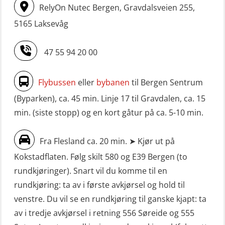
RelyOn Nutec Bergen, Gravdalsveien 255,
5165 Laksevåg
47 55 94 20 00
Flybussen
eller
bybanen
til Bergen Sentrum
(Byparken), ca. 45 min. Linje 17 til Gravdalen, ca. 15
min. (siste stopp) og en kort gåtur på ca. 5-10 min.
Fra Flesland ca. 20 min. ➤ Kjør ut på
Kokstadflaten. Følg skilt 580 og E39 Bergen (to
rundkjøringer). Snart vil du komme til en
rundkjøring: ta av i første avkjørsel og hold til
venstre. Du vil se en rundkjøring til ganske kjapt: ta
av i tredje avkjørsel i retning 556 Søreide og 555