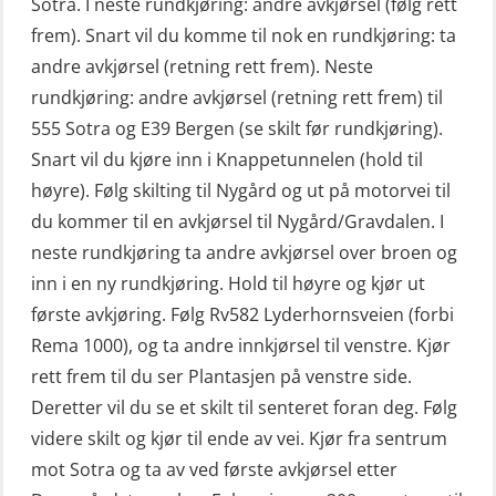
Sotra. I neste rundkjøring: andre avkjørsel (følg rett
frem). Snart vil du komme til nok en rundkjøring: ta
andre avkjørsel (retning rett frem). Neste
rundkjøring: andre avkjørsel (retning rett frem) til
555 Sotra og E39 Bergen (se skilt før rundkjøring).
Snart vil du kjøre inn i Knappetunnelen (hold til
høyre). Følg skilting til Nygård og ut på motorvei til
du kommer til en avkjørsel til Nygård/Gravdalen. I
neste rundkjøring ta andre avkjørsel over broen og
inn i en ny rundkjøring. Hold til høyre og kjør ut
første avkjøring. Følg Rv582 Lyderhornsveien (forbi
Rema 1000), og ta andre innkjørsel til venstre. Kjør
rett frem til du ser Plantasjen på venstre side.
Deretter vil du se et skilt til senteret foran deg. Følg
videre skilt og kjør til ende av vei. Kjør fra sentrum
mot Sotra og ta av ved første avkjørsel etter