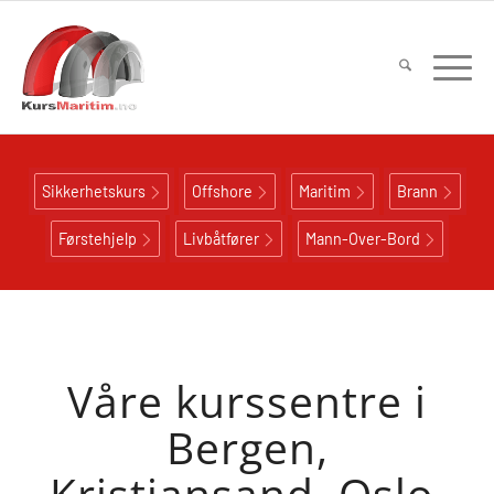
Sikkerhetskurs
Offshore
Maritim
Brann
Førstehjelp
Livbåtfører
Mann-Over-Bord
Våre kurssentre i
Bergen,
Kristiansand, Oslo,