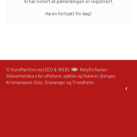
Vi har notert at påmeldingen er registrert.
Ha en fortsatt fin dag!
© KursMaritim.no (SEO & WEB)
RelyOn Nutec -
Sikkerhetskurs for offshore, sjøfolk og fiskere i Bergen,
Kristiansand, Oslo, Stavanger og Trondheim.