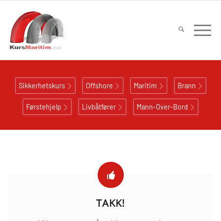
Sikkerhetskurs
Offshore
Maritim
Brann
Førstehjelp
Livbåtfører
Mann-Over-Bord
TAKK!