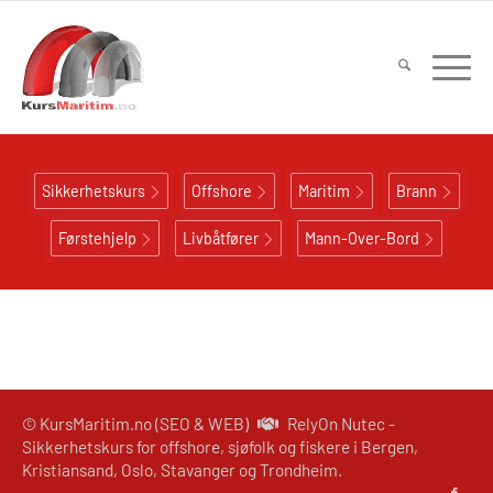
Sikkerhetskurs
Offshore
Maritim
Brann
Førstehjelp
Livbåtfører
Mann-Over-Bord
© KursMaritim.no (SEO & WEB)
RelyOn Nutec -
Sikkerhetskurs for offshore, sjøfolk og fiskere i Bergen,
Kristiansand, Oslo, Stavanger og Trondheim.