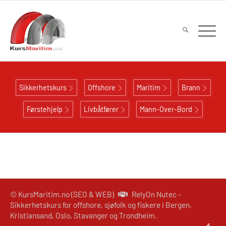
Sikkerhetskurs
Offshore
Maritim
Brann
Førstehjelp
Livbåtfører
Mann-Over-Bord
© KursMaritim.no (SEO & WEB)
RelyOn Nutec -
Sikkerhetskurs for offshore, sjøfolk og fiskere i Bergen,
Kristiansand, Oslo, Stavanger og Trondheim.