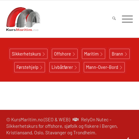
Sikkerhetskurs
Offshore
Maritim
Brann
Førstehjelp
Livbåtfører
Mann-Over-Bord
© KursMaritim.no (SEO & WEB)
RelyOn Nutec -
Sikkerhetskurs for offshore, sjøfolk og fiskere i Bergen,
Kristiansand, Oslo, Stavanger og Trondheim.