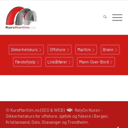
Sikkerhetskurs
Offshore
Maritim
Brann
Førstehjelp
Livbåtfører
Mann-Over-Bord
© KursMaritim.no (SEO & WEB)
RelyOn Nutec -
Sikkerhetskurs for offshore, sjøfolk og fiskere i Bergen,
Kristiansand, Oslo, Stavanger og Trondheim.