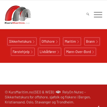
Sikkerhetskurs
Offshore
Maritim
Brann
Førstehjelp
Livbåtfører
Mann-Over-Bord
© KursMaritim.no (SEO & WEB)
RelyOn Nutec -
Sikkerhetskurs for offshore, sjøfolk og fiskere i Bergen,
Kristiansand, Oslo, Stavanger og Trondheim.