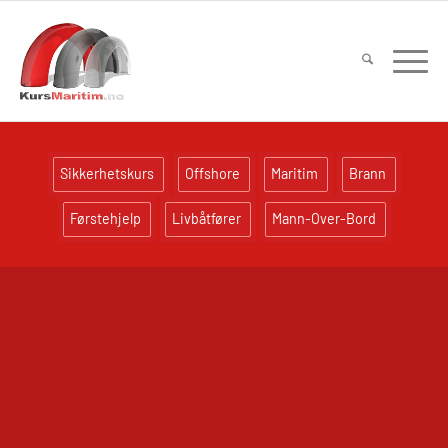
Sikkerhetskurs
Offshore
Maritim
Brann
Førstehjelp
Livbåtfører
Mann-Over-Bord