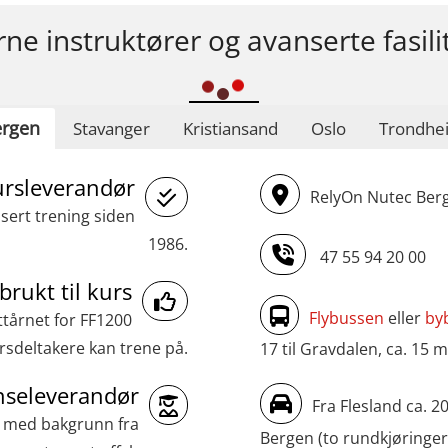
rne instruktører og avanserte fasili
rgen
Stavanger
Kristiansand
Oslo
Trondhe
ursleverandør
RelyOn Nutec Berg
asert trening siden
1986.
47 55 94 20 00
brukt til kurs
Flybussen
eller
by
ttårnet for FF1200
sdeltakere kan trene på.
17 til Gravdalen, ca. 15 m
seleverandør
Fra Flesland ca. 2
r med bakgrunn fra
Bergen (to rundkjøringer)