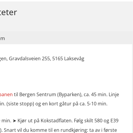
teter
im
en, Gravdalsveien 255, 5165 Laksevåg
banen
til Bergen Sentrum (Byparken), ca. 45 min. Linje
in. (siste stopp) og en kort gåtur på ca. 5-10 min.
0 min. ➤ Kjør ut på Kokstadflaten. Følg skilt 580 og E39
. Snart vil du komme til en rundkjøring: ta av i første