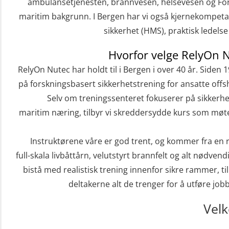
ambulansetjenesten, brannvesen, helsevesen og For
maritim bakgrunn. I Bergen har vi også kjernekompeta
sikkerhet (HMS), praktisk ledels
Hvorfor velge RelyOn 
RelyOn Nutec har holdt til i Bergen i over 40 år. Siden 
på forskningsbasert sikkerhetstrening for ansatte offs
Selv om treningssenteret fokuserer på sikkerhe
maritim næring, tilbyr vi skreddersydde kurs som møter
Instruktørene våre er god trent, og kommer fra en
full-skala livbåttårn, velutstyrt brannfelt og alt nødven
bistå med realistisk trening innenfor sikre rammer, t
deltakerne alt de trenger for å utføre job
Vel