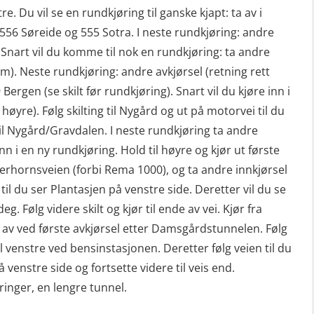
re. Du vil se en rundkjøring til ganske kjapt: ta av i
g 556 Søreide og 555 Sotra. I neste rundkjøring: andre
). Snart vil du komme til nok en rundkjøring: ta andre
rem). Neste rundkjøring: andre avkjørsel (retning rett
 Bergen (se skilt før rundkjøring). Snart vil du kjøre inn i
høyre). Følg skilting til Nygård og ut på motorvei til du
il Nygård/Gravdalen. I neste rundkjøring ta andre
nn i en ny rundkjøring. Hold til høyre og kjør ut første
derhornsveien (forbi Rema 1000), og ta andre innkjørsel
m til du ser Plantasjen på venstre side. Deretter vil du se
deg. Følg videre skilt og kjør til ende av vei. Kjør fra
av ved første avkjørsel etter Damsgårdstunnelen. Følg
il venstre ved bensinstasjonen. Deretter følg veien til du
 venstre side og fortsette videre til veis end.
inger, en lengre tunnel.