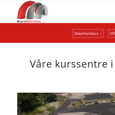
Sikkerhetskurs
Of
Våre kurssentre i