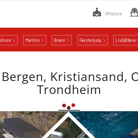
Offshore
fshore
Maritim
Brann
Førstehjelp
Livbåtfører
 Bergen, Kristiansand, 
Trondheim