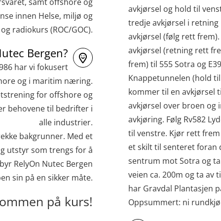
svaret, samt offshore og
avkjørsel og hold til venst
nse innen Helse, miljø og
tredje avkjørsel i retnin
e og radiokurs (ROC/GOC).
avkjørsel (følg rett frem
avkjørsel (retning rett f
Nutec Bergen?
frem) til 555 Sotra og E39
1986 har vi fokusert
Knappetunnelen (hold til 
hore og i maritim næring.
kommer til en avkjørsel t
tstrening for offshore og
avkjørsel over broen og i
 behovene til bedrifter i
avkjøring. Følg Rv582 Ly
alle industrier.
til venstre. Kjør rett fre
 rekke bakgrunner. Med et
et skilt til senteret foran 
dig utstyr som trengs for å
sentrum mot Sotra og ta 
ilbyr RelyOn Nutec Bergen
veien ca. 200m og ta av t
ben sin på en sikker måte.
har Gravdal Plantasjen på
kommen på kurs!
Oppsummert: ni rundkjør