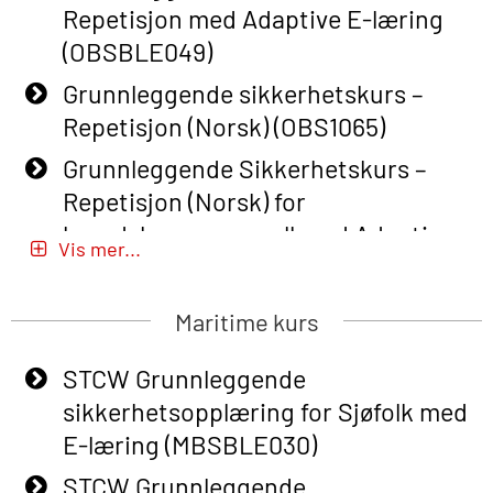
Repetisjon med Adaptive E-læring
(OBSBLE049)
Grunnleggende sikkerhetskurs –
Repetisjon (Norsk) (OBS1065)
Grunnleggende Sikkerhetskurs –
Repetisjon (Norsk) for
beredskapspersonell med Adaptive
Vis mer...
E-læring (OBSBLE051)
Basic Safety Training (English) – with
Maritime kurs
Adaptive E-learning (OBSBLE047)
STCW Grunnleggende
Basic Safety Training – Refresher
sikkerhetsopplæring for Sjøfolk med
Course (English) with E-learning
E-læring (MBSBLE030)
(OBSBLE048)
STCW Grunnleggende
Basic Safety Training – Refresher