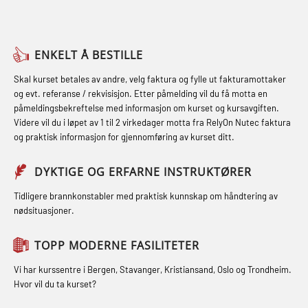
Skuldermåling (OBS125)
sikkerhetskurs for offiserer og
(LFI104)
FSE Førstehjelpsøvelser (LFA108)
Medisinsk behandling – Kombi
Helikopterevakuering med HABD,
Fallsikring (FAR108)
(MBSBLE021)
ENKELT Å BESTILLE
inkl. brannslukning (FSC121)
Førstehjelp – repetisjon (OFA102)
STCW kombi oppdatering offiserer
Skal kurset betales av andre, velg faktura og fylle ut fakturamottaker
Hjertestarter brukerkurs (OFA107)
og evt. referanse / rekvisisjon. Etter påmelding vil du få motta en
og med.behandling (MBS134)
Førstehjelp grunnkurs (OFABLE101)
påmeldingsbekreftelse med informasjon om kurset og kursavgiften.
Røykdykking industrivern –
Videre vil du i løpet av 1 til 2 virkedager motta fra RelyOn Nutec faktura
STCW Kombi Oppdatering Offiserer
GOC sertifikat grunnleggende
repetisjon (LFI105)
og praktisk informasjon for gjennomføring av kurset ditt.
og Medisinsk Behandling med
(GMDSS) (MRC101)
Sikkerhetskurs for ansatte på
Webinar (MBS1341)
DYKTIGE OG ERFARNE INSTRUKTØRER
GOC sertifikat repetisjon (GMDSS)
oppdrettsanlegg (LBS100)
STCW Oppdatering for offiserer 24 t
(MRC102)
Tidligere brannkonstabler med praktisk kunnskap om håndtering av
Ulykkesgransking – Webinar (LSP103)
nødsituasjoner.
(MBS114)
GSK Sikkerhetskurs offshore for
Varme Arbeider – Slukkeøvelser
STCW Medisinsk førstehjelp (MFA1081)
oljearbeidere (OBS1055)
TOPP MODERNE FASILITETER
(LFI100)
STCW Medisinsk førstehjelp
GWO: BST – Offshore (Blended with
Vi har kurssentre i Bergen, Stavanger, Kristiansand, Oslo og Trondheim.
oppdatering (MBSBLE025)
Hvor vil du ta kurset?
Adaptive e-learning + practical)