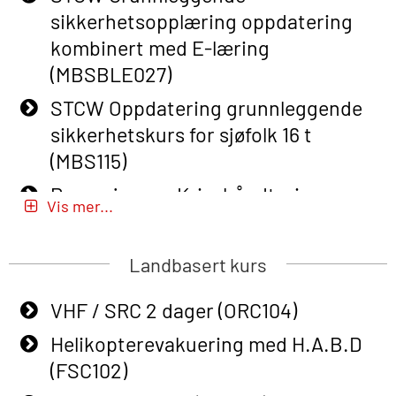
sikkerhetsopplæring oppdatering
Course (English) (OBS1063)
kombinert med E-læring
Basic Safety Training (English) – with
(MBSBLE027)
E-learning (OBSBLE050)
STCW Oppdatering grunnleggende
Helikopterevakuering inkl pustelunge
sikkerhetskurs for sjøfolk 16 t
med adaptive e-læring (OSEBLE018)
(MBS115)
Helicopter Underwater Escape incl.
Passasjer- og Krisehåndtering
Airpocket with E-learning (English)
Vis mer...
(MBSBLE020)
(OSEBLE009)
Passasjer- og Krisehåndtering
Landbasert kurs
Additional Basic Safety Training for
oppdatering (MBSBLE019)
the Norwegian Sector (OBS117)
VHF / SRC 2 dager (ORC104)
STCW Grunnleggende
Grunnleggende Sikkerhetskurs –
sikkerhetsopplæring for fiskere
Helikopterevakuering med H.A.B.D
Rep. for helikoptermannskap inkl.
(MBSBLE031)
(FSC102)
HABD (FSC122)