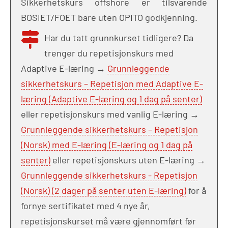
Sikkerhetskurs offshore er tilsvarende
BOSIET/FOET bare uten OPITO godkjenning.
Har du tatt grunnkurset tidligere? Da
trenger du repetisjonskurs med
Adaptive E-læring →
Grunnleggende
sikkerhetskurs – Repetisjon med Adaptive E-
læring (Adaptive E-læring og 1 dag på senter)
eller repetisjonskurs med vanlig E-læring →
Grunnleggende sikkerhetskurs – Repetisjon
(Norsk) med E-læring (E-læring og 1 dag på
senter)
eller repetisjonskurs uten E-læring →
Grunnleggende sikkerhetskurs - Repetisjon
(Norsk) (2 dager på senter uten E-læring)
for å
fornye sertifikatet med 4 nye år,
repetisjonskurset må være gjennomført før