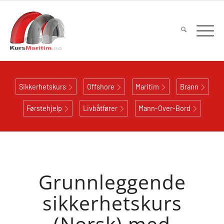
Sikkerhetskurs
Offshore
Maritim
Brann
Førstehjelp
Livbåtfører
Mann-Over-Bord
Grunnleggende
sikkerhetskurs
(Norsk) med