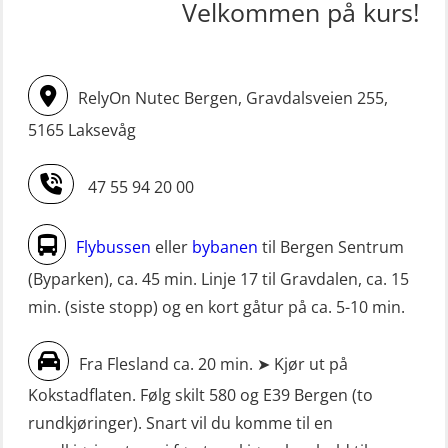
(OSE1431)
Velkommen på kurs!
STCW oppdatering Mann-Over-Bord
Livbåtfører FF1200 repetisjon
(hurtiggående) 16 t m/mørkekjøring
simulator (OSE161)
(MSE113)
RelyOn Nutec Bergen, Gravdalsveien 255,
Livbåtfører Sliskelivbåt grunnkurs
STCW oppgradering for
5165 Laksevåg
m/E-læring (OSEBLE006)
dekksoffiserer uten fartstid 66 t
Livbåtfører fritt fall FF48 repetisjon
(MBS124)
47 55 94 20 00
(OSE1471)
STCW oppgradering for
Livbåtfører grunnkurs m/E-læring
maskinoffiserer uten fartstid 66 t
Flybussen
eller
bybanen
til Bergen Sentrum
FF1200 (OSE1424)
(MBS125)
(Byparken), ca. 45 min. Linje 17 til Gravdalen, ca. 15
min. (siste stopp) og en kort gåtur på ca. 5-10 min.
Livbåtfører grunnkurs m/E-læring
Sikkerhetskurs for ansatte på
FF1200 simulator (OSEBLE007)
oppdrettsanlegg (LBS100)
Fra Flesland ca. 20 min. ➤ Kjør ut på
Livbåtfører grunnkurs m/E-læring
Sjøfolk med særskilte sikringsplikter
Kokstadflaten. Følg skilt 580 og E39 Bergen (to
FF48 og FF1000D (OSEBLE004)
(MBS1191)
rundkjøringer). Snart vil du komme til en
Livbåtfører grunnkurs m/E-læring
Ulykkesgransking – Webinar (LSP103)