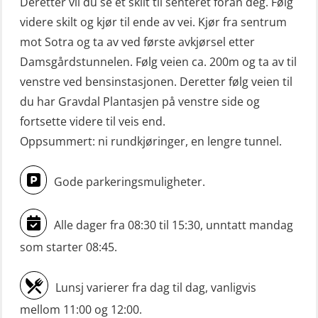
Deretter vil du se et skilt til senteret foran deg. Følg
(OSE114)
videre skilt og kjør til ende av vei. Kjør fra sentrum
Mann-Over-Bord (hurtiggående) liten
mot Sotra og ta av ved første avkjørsel etter
båt m/mørkekjøring – repetisjon
Damsgårdstunnelen. Følg veien ca. 200m og ta av til
(OSE151)
venstre ved bensinstasjonen. Deretter følg veien til
du har Gravdal Plantasjen på venstre side og
Mann-Over-Bord (hurtiggående) liten
fortsette videre til veis end.
båt u/mørkekjøring – grunnleggende
Oppsummert: ni rundkjøringer, en lengre tunnel.
(OSE1142)
Mann-Over-Bord liten båt (MOB)
Gode parkeringsmuligheter.
u/mørkekjøring – repetisjon (OSE152)
Alle dager fra 08:30 til 15:30, unntatt mandag
Mørkekjøring-modul for Mann-Over-
Bord (hurtiggående) liten båt
som starter 08:45.
(OSE1001)
Lunsj varierer fra dag til dag, vanligvis
ROC sertifikat grunnleggende
mellom 11:00 og 12:00.