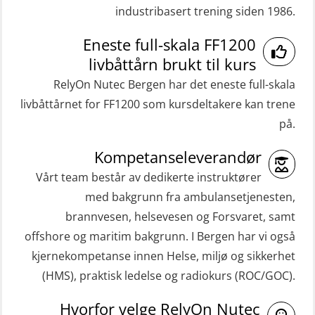
industribasert trening siden 1986.
(RBSBLE009)
Medisinsk førstehjelp 8 t (MFA108)
Gass kurs H2S (OSP105)
Eneste full-skala FF1200
Oppdatering medisinsk behandling 8
livbåttårn brukt til kurs
Grunnleggende sikkerhetskurs –
t (MFA107)
RelyOn Nutec Bergen har det eneste full-skala
Repetisjon (Norsk) for
ROC sertifikat grunnleggende
livbåttårnet for FF1200 som kursdeltakere kan trene
beredskapspersonell med E-læring
(GMDSS) (ORC102)
på.
(OBSBLE044)
ROC sertifikat repetisjon (GMDSS)
Kompetanseleverandør
HLO/MOB/Søk- og Redningslag
(ORC103)
kombinasjon – repetisjon (OSC1162)
Vårt team består av dedikerte instruktører
STCW Grunnkurs Redningsfarkoster
med bakgrunn fra ambulansetjenesten,
HLO/Søk & Redningslag kombinasjon
(MBSBLE022)
brannvesen, helsevesen og Forsvaret, samt
– repetisjon (OSC1161)
offshore og maritim bakgrunn. I Bergen har vi også
STCW Hurtiggående mann over bord
Helikopterevakuering inkl.
kjernekompetanse innen Helse, miljø og sikkerhet
båt (HMOB) (MSE100)
Pustelunge (OSE1251)
(HMS), praktisk ledelse og radiokurs (ROC/GOC).
STCW Hurtiggående mann over bord
Helikopterevakuering med HABD,
Hvorfor velge RelyOn Nutec
båt (HMOB) oppdatering (MSE1001)