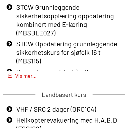
STCW Grunnleggende
Basic Safety Training – Refresher
sikkerhetsopplæring oppdatering
Course (English) (OBS1063)
kombinert med E-læring
Basic Safety Training (English) – with
(MBSBLE027)
E-learning (OBSBLE050)
STCW Oppdatering grunnleggende
Helikopterevakuering inkl pustelunge
sikkerhetskurs for sjøfolk 16 t
med adaptive e-læring (OSEBLE018)
(MBS115)
Helicopter Underwater Escape incl.
Passasjer- og Krisehåndtering
Airpocket with E-learning (English)
Vis mer...
(MBSBLE020)
(OSEBLE009)
Passasjer- og Krisehåndtering
Landbasert kurs
Additional Basic Safety Training for
oppdatering (MBSBLE019)
the Norwegian Sector (OBS117)
VHF / SRC 2 dager (ORC104)
STCW Grunnleggende
Grunnleggende Sikkerhetskurs –
sikkerhetsopplæring for fiskere
Helikopterevakuering med H.A.B.D
Rep. for helikoptermannskap inkl.
(MBSBLE031)