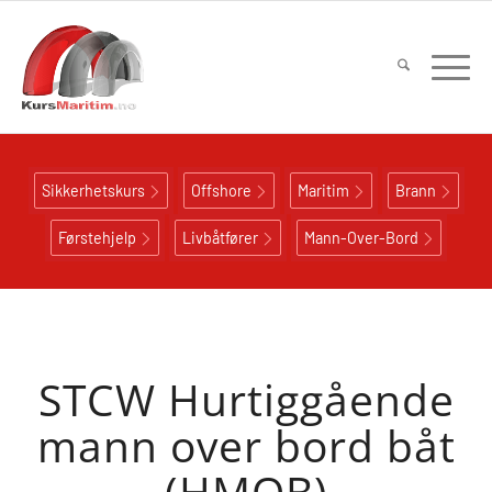
Sikkerhetskurs
Offshore
Maritim
Brann
Førstehjelp
Livbåtfører
Mann-Over-Bord
STCW Hurtiggående
mann over bord båt
(HMOB)