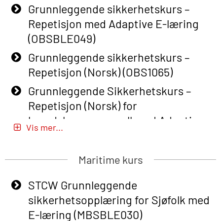
Grunnleggende sikkerhetskurs –
Repetisjon med Adaptive E-læring
(OBSBLE049)
Grunnleggende sikkerhetskurs –
Repetisjon (Norsk) (OBS1065)
Grunnleggende Sikkerhetskurs –
Repetisjon (Norsk) for
beredskapspersonell med Adaptive
Vis mer...
E-læring (OBSBLE051)
Basic Safety Training (English) – with
Maritime kurs
Adaptive E-learning (OBSBLE047)
STCW Grunnleggende
Basic Safety Training – Refresher
sikkerhetsopplæring for Sjøfolk med
Course (English) with E-learning
E-læring (MBSBLE030)
(OBSBLE048)