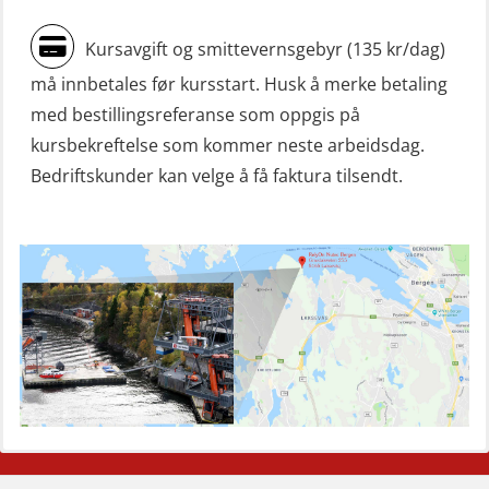
(GMDSS) (ORC102)
ROC sertifikat repetisjon (GMDSS)
Kursavgift og smittevernsgebyr (135 kr/dag)
(ORC103)
må innbetales før kursstart. Husk å merke betaling
Skadestedsledelse (OER108)
med bestillingsreferanse som oppgis på
kursbekreftelse som kommer neste arbeidsdag.
Skadestedsledelse – repetisjon
Bedriftskunder kan velge å få faktura tilsendt.
(OER118)
Skuldermåling (OBS120)
Sliskelivbåt grunnkurs m/E-læring
simulator (OSEBLE008)
Sliskelivbåt repetisjon, simulator
(OSE1302)
Styrketest (OSC152)
Søk og redningslag grunnkurs
Kompetanse for alle industrier
Spesialist på Industrivern
Vårt nyeste senter
Spesialiserte kurs