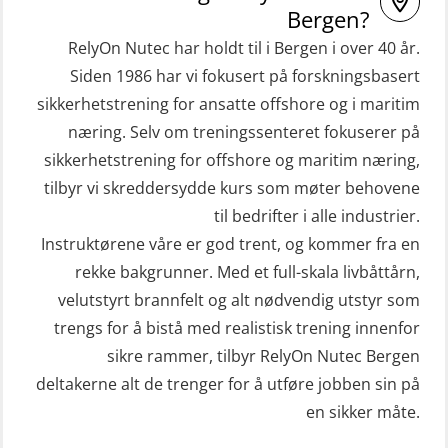
inkl. Brannslukking og Førstehjelp-
Bergen?
STCW Livbåtfører redningsfarkoster
sivile mannskaper (FSC119)
RelyOn Nutec har holdt til i Bergen i over 40 år.
32 t (MSE1031)
Helikopterevakuering med HABD,
Siden 1986 har vi fokusert på forskningsbasert
STCW Mann-Over-Bord
sikkerhetstrening for ansatte offshore og i maritim
inkl. brannslukning (FSC121)
(hurtiggående) 32 t m/mørkekjøring
næring. Selv om treningssenteret fokuserer på
Hjertestarter brukerkurs (OFA107)
sikkerhetstrening for offshore og maritim næring,
(MSE112)
Kombi Søk og Redningslag og HLO
tilbyr vi skreddersydde kurs som møter behovene
STCW Redningsfarkost oppdatering
repetisjonskurs med e-læring
til bedrifter i alle industrier.
sliskebåt (MSE116)
(ABSBLE010)
Instruktørene våre er god trent, og kommer fra en
STCW Sikkerhetsopplæring for
rekke bakgrunner. Med et full-skala livbåttårn,
Kondisjonstest (OSC151)
sjøfolk på mindre skip med eLearning
velutstyrt brannfelt og alt nødvendig utstyr som
Ledertrening i beredskap og
(MBSBLE003)
trengs for å bistå med realistisk trening innenfor
krisehåndtering for plattformsjefer
sikre rammer, tilbyr RelyOn Nutec Bergen
STCW oppdatering Livbåtfører
(OER105)
deltakerne alt de trenger for å utføre jobben sin på
redningsfarkoster 8 t – konvensjonell
en sikker måte.
Livbåtfører FF1200 repetisjon
båt (MSE103)