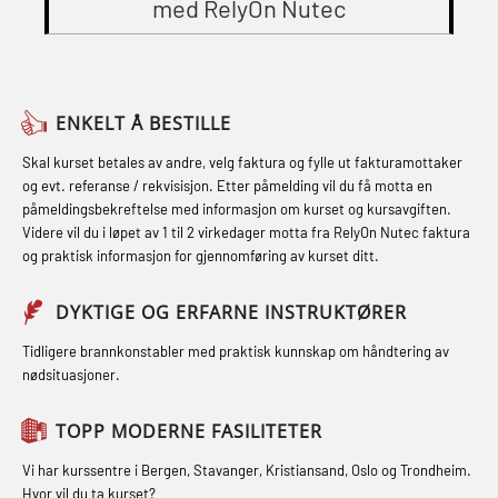
Breathing System (CA-EBS) og
med RelyOn Nutec
STCW Oppdatering videregående
Grunnkurs Røykdykking Industrivern
Skuldermåling (OBS125)
sikkerhetskurs for offiserer og
(LFI104)
FSE Førstehjelpsøvelser (LFA108)
Medisinsk behandling – Kombi
Helikopterevakuering med HABD,
Fallsikring (FAR108)
(MBSBLE021)
ENKELT Å BESTILLE
inkl. brannslukning (FSC121)
Førstehjelp – repetisjon (OFA102)
STCW kombi oppdatering offiserer
Skal kurset betales av andre, velg faktura og fylle ut fakturamottaker
Hjertestarter brukerkurs (OFA107)
og evt. referanse / rekvisisjon. Etter påmelding vil du få motta en
og med.behandling (MBS134)
Førstehjelp grunnkurs (OFABLE101)
påmeldingsbekreftelse med informasjon om kurset og kursavgiften.
Røykdykking industrivern –
Videre vil du i løpet av 1 til 2 virkedager motta fra RelyOn Nutec faktura
STCW Kombi Oppdatering Offiserer
GOC sertifikat grunnleggende
repetisjon (LFI105)
og praktisk informasjon for gjennomføring av kurset ditt.
og Medisinsk Behandling med
(GMDSS) (MRC101)
Sikkerhetskurs for ansatte på
Webinar (MBS1341)
DYKTIGE OG ERFARNE INSTRUKTØRER
GOC sertifikat repetisjon (GMDSS)
oppdrettsanlegg (LBS100)
STCW Oppdatering for offiserer 24 t
(MRC102)
Tidligere brannkonstabler med praktisk kunnskap om håndtering av
Ulykkesgransking – Webinar (LSP103)
nødsituasjoner.
(MBS114)
GSK Sikkerhetskurs offshore for
Varme Arbeider – Slukkeøvelser
STCW Medisinsk førstehjelp (MFA1081)
oljearbeidere (OBS1055)
TOPP MODERNE FASILITETER
(LFI100)
STCW Medisinsk førstehjelp
GWO: BST – Offshore (Blended with
Vi har kurssentre i Bergen, Stavanger, Kristiansand, Oslo og Trondheim.
Hvor vil du ta kurset?