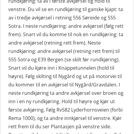
rundkjøring: ta av i første avkjørsel og hold til
Konvensjonell livbåt (OSEBLE005)
venstre. Du vil se en rundkjøring til ganske kjapt: ta
VHF / SRC 2 dager (ORC104)
av i tredje avkjørsel i retning 556 Søreide og 555
Livbåtfører konvensjonell livbåt –
Videregående sikkerhetsopplæring
Sotra. I neste rundkjøring: andre avkjørsel (følg rett
grunnleggende (OSE135)
for skipsoffiserer (MBS100)
frem). Snart vil du komme til nok en rundkjøring: ta
Livbåtfører konvensjonell repetisjon
andre avkjørsel (retning rett frem). Neste
(OSE1361)
rundkjøring: andre avkjørsel (retning rett frem) til
555 Sotra og E39 Bergen (se skilt før rundkjøring).
Livbåtfører konvertering til FF48 inkl.
Snart vil du kjøre inn i Knappetunnelen (hold til
repetisjon (OSE106)
høyre). Følg skilting til Nygård og ut på motorvei til
Livbåtfører sliskelivbåt repetisjon
du kommer til en avkjørsel til Nygård/Gravdalen. I
(OSE1301)
neste rundkjøring ta andre avkjørsel over broen og
Livbåtfører sliskestuplivbåt –
inn i en ny rundkjøring. Hold til høyre og kjør ut
grunnleggende (OSE129)
første avkjøring. Følg Rv582 Lyderhornsveien (forbi
Rema 1000), og ta andre innkjørsel til venstre. Kjør
Mann-Over-Bord (hurtiggående) liten
rett frem til du ser Plantasjen på venstre side.
båt m/mørkekjøring – grunnleggende