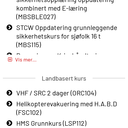
Course (English) (OBS1063)
kombinert med E-læring
Basic Safety Training (English) – with
(MBSBLE027)
E-learning (OBSBLE050)
STCW Oppdatering grunnleggende
Helikopterevakuering inkl pustelunge
sikkerhetskurs for sjøfolk 16 t
med adaptive e-læring (OSEBLE018)
(MBS115)
Helicopter Underwater Escape incl.
Passasjer- og Krisehåndtering
Airpocket with E-learning (English)
Vis mer...
(MBSBLE020)
(OSEBLE009)
Passasjer- og Krisehåndtering
Landbasert kurs
Additional Basic Safety Training for
oppdatering (MBSBLE019)
the Norwegian Sector (OBS117)
VHF / SRC 2 dager (ORC104)
STCW Grunnleggende
Grunnleggende Sikkerhetskurs –
sikkerhetsopplæring for fiskere
Helikopterevakuering med H.A.B.D
Rep. for helikoptermannskap inkl.
(MBSBLE031)
(FSC102)
HABD (FSC122)
STCW Grunnleggende
HMS Grunnkurs (LSP112)
Påbygging fra Offshore Norge til