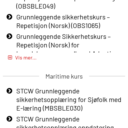
(OBSBLE049)
Grunnleggende sikkerhetskurs –
Repetisjon (Norsk) (OBS1065)
Grunnleggende Sikkerhetskurs –
Repetisjon (Norsk) for
beredskapspersonell med Adaptive
Vis mer...
E-læring (OBSBLE051)
Basic Safety Training (English) – with
Maritime kurs
Adaptive E-learning (OBSBLE047)
STCW Grunnleggende
Basic Safety Training – Refresher
sikkerhetsopplæring for Sjøfolk med
Course (English) with E-learning
E-læring (MBSBLE030)
(OBSBLE048)
STCW Grunnleggende
Basic Safety Training – Refresher
sikkerhetsopplæring oppdatering