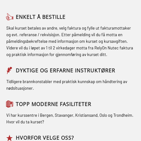
FSE Førstehjelpsøvelser (LFA108)
Medisinsk behandling – Kombi
Helikopterevakuering med HABD,
Fallsikring (FAR108)
(MBSBLE021)
ENKELT Å BESTILLE
inkl. brannslukning (FSC121)
Førstehjelp – repetisjon (OFA102)
STCW kombi oppdatering offiserer
Skal kurset betales av andre, velg faktura og fylle ut fakturamottaker
Hjertestarter brukerkurs (OFA107)
og evt. referanse / rekvisisjon. Etter påmelding vil du få motta en
og med.behandling (MBS134)
Førstehjelp grunnkurs (OFABLE101)
påmeldingsbekreftelse med informasjon om kurset og kursavgiften.
Røykdykking industrivern –
Videre vil du i løpet av 1 til 2 virkedager motta fra RelyOn Nutec faktura
STCW Kombi Oppdatering Offiserer
GOC sertifikat grunnleggende
repetisjon (LFI105)
og praktisk informasjon for gjennomføring av kurset ditt.
og Medisinsk Behandling med
(GMDSS) (MRC101)
Sikkerhetskurs for ansatte på
Webinar (MBS1341)
DYKTIGE OG ERFARNE INSTRUKTØRER
GOC sertifikat repetisjon (GMDSS)
oppdrettsanlegg (LBS100)
STCW Oppdatering for offiserer 24 t
(MRC102)
Tidligere brannkonstabler med praktisk kunnskap om håndtering av
Ulykkesgransking – Webinar (LSP103)
nødsituasjoner.
(MBS114)
GSK Sikkerhetskurs offshore for
Varme Arbeider – Slukkeøvelser
STCW Medisinsk førstehjelp (MFA1081)
oljearbeidere (OBS1055)
TOPP MODERNE FASILITETER
(LFI100)
STCW Medisinsk førstehjelp
GWO: BST – Offshore (Blended with
Vi har kurssentre i Bergen, Stavanger, Kristiansand, Oslo og Trondheim.
oppdatering (MBSBLE025)
Hvor vil du ta kurset?
Adaptive e-learning + practical)
(RBSBLE018)
STCW Oppdatering Medisinsk
HVORFOR VELGE OSS?