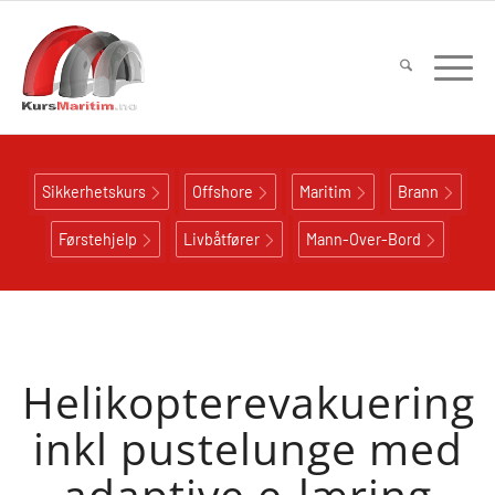
Sikkerhetskurs
Offshore
Maritim
Brann
Førstehjelp
Livbåtfører
Mann-Over-Bord
Helikopterevakuering
inkl pustelunge med
adaptive e-læring