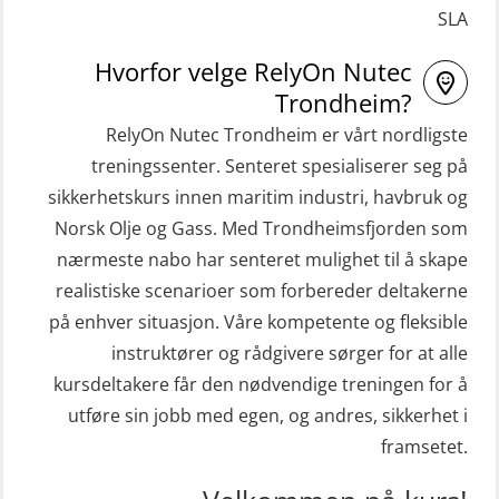
SLA
STCW Livbåtfører redningsfarkoster
sivile mannskaper (FSC119)
32 t (MSE1031)
Hvorfor velge RelyOn Nutec
Helikopterevakuering med HABD,
STCW Mann-Over-Bord
Trondheim?
inkl. brannslukning (FSC121)
(hurtiggående) 32 t m/mørkekjøring
RelyOn Nutec Trondheim er vårt nordligste
Hjertestarter brukerkurs (OFA107)
(MSE112)
treningssenter. Senteret spesialiserer seg på
Kombi Søk og Redningslag og HLO
sikkerhetskurs innen maritim industri, havbruk og
STCW Redningsfarkost oppdatering
repetisjonskurs med e-læring
Norsk Olje og Gass. Med Trondheimsfjorden som
sliskebåt (MSE116)
(ABSBLE010)
nærmeste nabo har senteret mulighet til å skape
STCW Sikkerhetsopplæring for
realistiske scenarioer som forbereder deltakerne
Kondisjonstest (OSC151)
sjøfolk på mindre skip med eLearning
på enhver situasjon. Våre kompetente og fleksible
Ledertrening i beredskap og
(MBSBLE003)
instruktører og rådgivere sørger for at alle
krisehåndtering for plattformsjefer
kursdeltakere får den nødvendige treningen for å
STCW oppdatering Livbåtfører
(OER105)
utføre sin jobb med egen, og andres, sikkerhet i
redningsfarkoster 8 t – konvensjonell
framsetet.
Livbåtfører FF1200 repetisjon
båt (MSE103)
(OSE1431)