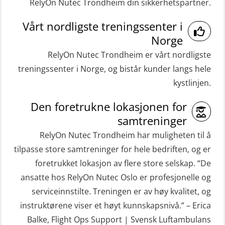
RelyOn Nutec Trondheim din sikkerhetspartner.
(RBSBLE009)
Medisinsk førstehjelp 8 t (MFA108)
Gass kurs H2S (OSP105)
Vårt nordligste treningssenter i
Oppdatering medisinsk behandling 8
Norge
Grunnleggende sikkerhetskurs –
t (MFA107)
RelyOn Nutec Trondheim er vårt nordligste
Repetisjon (Norsk) for
ROC sertifikat grunnleggende
treningssenter i Norge, og bistår kunder langs hele
beredskapspersonell med E-læring
(GMDSS) (ORC102)
kystlinjen.
(OBSBLE044)
ROC sertifikat repetisjon (GMDSS)
Den foretrukne lokasjonen for
HLO/MOB/Søk- og Redningslag
(ORC103)
samtreninger
kombinasjon – repetisjon (OSC1162)
STCW Grunnkurs Redningsfarkoster
RelyOn Nutec Trondheim har muligheten til å
HLO/Søk & Redningslag kombinasjon
(MBSBLE022)
tilpasse store samtreninger for hele bedriften, og er
– repetisjon (OSC1161)
foretrukket lokasjon av flere store selskap. “De
STCW Hurtiggående mann over bord
Helikopterevakuering inkl.
ansatte hos RelyOn Nutec Oslo er profesjonelle og
båt (HMOB) (MSE100)
Pustelunge (OSE1251)
serviceinnstilte. Treningen er av høy kvalitet, og
STCW Hurtiggående mann over bord
instruktørene viser et høyt kunnskapsnivå.” – Erica
Helikopterevakuering med HABD,
båt (HMOB) oppdatering (MSE1001)
Balke, Flight Ops Support | Svensk Luftambulans
inkl. Brannslukking og Førstehjelp-