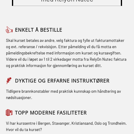
STCW Oppdatering videregående
Grunnkurs Røykdykking Industrivern
Skuldermåling (OBS125)
sikkerhetskurs for offiserer og
(LFI104)
FSE Førstehjelpsøvelser (LFA108)
Medisinsk behandling – Kombi
Helikopterevakuering med HABD,
Fallsikring (FAR108)
(MBSBLE021)
ENKELT Å BESTILLE
inkl. brannslukning (FSC121)
Førstehjelp – repetisjon (OFA102)
STCW kombi oppdatering offiserer
Skal kurset betales av andre, velg faktura og fylle ut fakturamottaker
Hjertestarter brukerkurs (OFA107)
og evt. referanse / rekvisisjon. Etter påmelding vil du få motta en
og med.behandling (MBS134)
Førstehjelp grunnkurs (OFABLE101)
påmeldingsbekreftelse med informasjon om kurset og kursavgiften.
Røykdykking industrivern –
Videre vil du i løpet av 1 til 2 virkedager motta fra RelyOn Nutec faktura
STCW Kombi Oppdatering Offiserer
GOC sertifikat grunnleggende
repetisjon (LFI105)
og praktisk informasjon for gjennomføring av kurset ditt.
og Medisinsk Behandling med
(GMDSS) (MRC101)
Sikkerhetskurs for ansatte på
Webinar (MBS1341)
DYKTIGE OG ERFARNE INSTRUKTØRER
GOC sertifikat repetisjon (GMDSS)
oppdrettsanlegg (LBS100)
STCW Oppdatering for offiserer 24 t
(MRC102)
Tidligere brannkonstabler med praktisk kunnskap om håndtering av
Ulykkesgransking – Webinar (LSP103)
nødsituasjoner.
(MBS114)
GSK Sikkerhetskurs offshore for
Varme Arbeider – Slukkeøvelser
STCW Medisinsk førstehjelp (MFA1081)
oljearbeidere (OBS1055)
TOPP MODERNE FASILITETER
(LFI100)
STCW Medisinsk førstehjelp
GWO: BST – Offshore (Blended with
Vi har kurssentre i Bergen, Stavanger, Kristiansand, Oslo og Trondheim.
oppdatering (MBSBLE025)
Hvor vil du ta kurset?
Adaptive e-learning + practical)