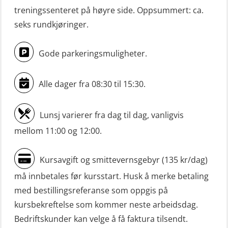
Konvensjonell livbåt (OSEBLE005)
treningssenteret på høyre side. Oppsummert: ca.
VHF / SRC 2 dager (ORC104)
seks rundkjøringer.
Livbåtfører konvensjonell livbåt –
Videregående sikkerhetsopplæring
grunnleggende (OSE135)
for skipsoffiserer (MBS100)
Gode parkeringsmuligheter.
Livbåtfører konvensjonell repetisjon
(OSE1361)
Alle dager fra 08:30 til 15:30.
Livbåtfører konvertering til FF48 inkl.
repetisjon (OSE106)
Lunsj varierer fra dag til dag, vanligvis
Livbåtfører sliskelivbåt repetisjon
mellom 11:00 og 12:00.
(OSE1301)
Kursavgift og smittevernsgebyr (135 kr/dag)
Livbåtfører sliskestuplivbåt –
må innbetales før kursstart. Husk å merke betaling
grunnleggende (OSE129)
med bestillingsreferanse som oppgis på
Mann-Over-Bord (hurtiggående) liten
kursbekreftelse som kommer neste arbeidsdag.
båt m/mørkekjøring – grunnleggende
Bedriftskunder kan velge å få faktura tilsendt.