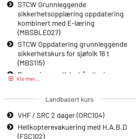
STCW Grunnleggende
Basic Safety Training – Refresher
sikkerhetsopplæring oppdatering
Course (English) (OBS1063)
kombinert med E-læring
Basic Safety Training (English) – with
(MBSBLE027)
E-learning (OBSBLE050)
STCW Oppdatering grunnleggende
Helikopterevakuering inkl pustelunge
sikkerhetskurs for sjøfolk 16 t
med adaptive e-læring (OSEBLE018)
(MBS115)
Helicopter Underwater Escape incl.
Passasjer- og Krisehåndtering
Airpocket with E-learning (English)
Vis mer...
(MBSBLE020)
(OSEBLE009)
Passasjer- og Krisehåndtering
Landbasert kurs
Additional Basic Safety Training for
oppdatering (MBSBLE019)
the Norwegian Sector (OBS117)
VHF / SRC 2 dager (ORC104)
STCW Grunnleggende
Grunnleggende Sikkerhetskurs –
sikkerhetsopplæring for fiskere
Helikopterevakuering med H.A.B.D
Rep. for helikoptermannskap inkl.
(MBSBLE031)
(FSC102)