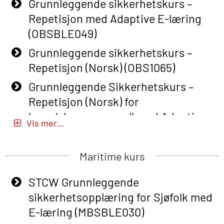
Grunnleggende sikkerhetskurs –
Repetisjon med Adaptive E-læring
(OBSBLE049)
Grunnleggende sikkerhetskurs –
Repetisjon (Norsk) (OBS1065)
Grunnleggende Sikkerhetskurs –
Repetisjon (Norsk) for
beredskapspersonell med Adaptive
Vis mer...
E-læring (OBSBLE051)
Basic Safety Training (English) – with
Maritime kurs
Adaptive E-learning (OBSBLE047)
STCW Grunnleggende
Basic Safety Training – Refresher
sikkerhetsopplæring for Sjøfolk med
Course (English) with E-learning
E-læring (MBSBLE030)
(OBSBLE048)