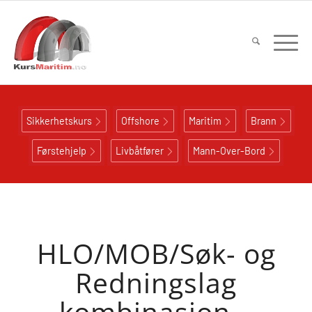
Sikkerhetskurs
Offshore
Maritim
Brann
Førstehjelp
Livbåtfører
Mann-Over-Bord
HLO/MOB/Søk- og
Redningslag
kombinasjon –