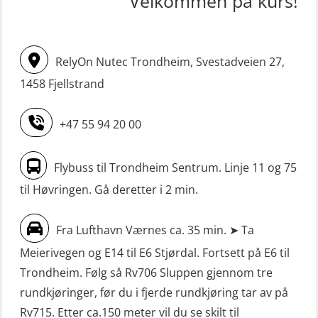
Velkommen på kurs!
STCW oppdatering Mann-Over-Bord
Livbåtfører FF1200 repetisjon
(hurtiggående) 16 t m/mørkekjøring
simulator (OSE161)
(MSE113)
RelyOn Nutec Trondheim, Svestadveien 27,
Livbåtfører Sliskelivbåt grunnkurs
STCW oppgradering for
1458 Fjellstrand
m/E-læring (OSEBLE006)
dekksoffiserer uten fartstid 66 t
Livbåtfører fritt fall FF48 repetisjon
(MBS124)
+47 55 94 20 00
(OSE1471)
STCW oppgradering for
Livbåtfører grunnkurs m/E-læring
maskinoffiserer uten fartstid 66 t
Flybuss til Trondheim Sentrum. Linje 11 og 75
FF1200 (OSE1424)
(MBS125)
til Høvringen. Gå deretter i 2 min.
Livbåtfører grunnkurs m/E-læring
Sikkerhetskurs for ansatte på
Fra Lufthavn Værnes ca. 35 min. ➤ Ta
FF1200 simulator (OSEBLE007)
oppdrettsanlegg (LBS100)
Meierivegen og E14 til E6 Stjørdal. Fortsett på E6 til
Livbåtfører grunnkurs m/E-læring
Sjøfolk med særskilte sikringsplikter
Trondheim. Følg så Rv706 Sluppen gjennom tre
FF48 og FF1000D (OSEBLE004)
(MBS1191)
rundkjøringer, før du i fjerde rundkjøring tar av på
Livbåtfører grunnkurs m/E-læring
Ulykkesgransking – Webinar (LSP103)
Rv715. Etter ca.150 meter vil du se skilt til