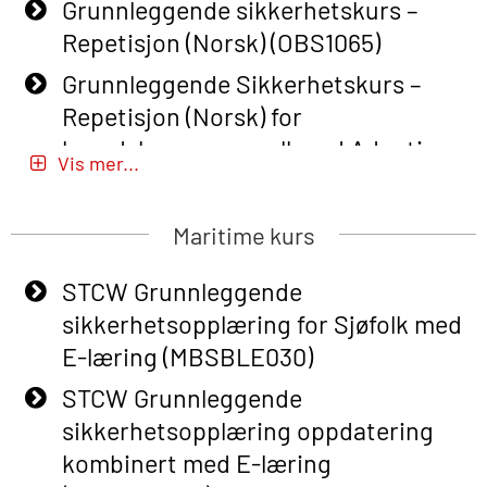
Grunnleggende sikkerhetskurs –
Repetisjon (Norsk) (OBS1065)
Grunnleggende Sikkerhetskurs –
Repetisjon (Norsk) for
beredskapspersonell med Adaptive
Vis mer...
E-læring (OBSBLE051)
Basic Safety Training (English) – with
Maritime kurs
Adaptive E-learning (OBSBLE047)
STCW Grunnleggende
Basic Safety Training – Refresher
sikkerhetsopplæring for Sjøfolk med
Course (English) with E-learning
E-læring (MBSBLE030)
(OBSBLE048)
STCW Grunnleggende
Basic Safety Training – Refresher
sikkerhetsopplæring oppdatering
Course (English) (OBS1063)
kombinert med E-læring
Basic Safety Training (English) – with