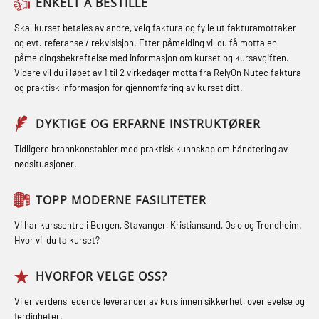
Fallsikring (FAR108)
(MBSBLE021)
ENKELT Å BESTILLE
inkl. brannslukning (FSC121)
Førstehjelp – repetisjon (OFA102)
STCW kombi oppdatering offiserer
Skal kurset betales av andre, velg faktura og fylle ut fakturamottaker
Hjertestarter brukerkurs (OFA107)
og evt. referanse / rekvisisjon. Etter påmelding vil du få motta en
og med.behandling (MBS134)
Førstehjelp grunnkurs (OFABLE101)
påmeldingsbekreftelse med informasjon om kurset og kursavgiften.
Røykdykking industrivern –
Videre vil du i løpet av 1 til 2 virkedager motta fra RelyOn Nutec faktura
STCW Kombi Oppdatering Offiserer
GOC sertifikat grunnleggende
repetisjon (LFI105)
og praktisk informasjon for gjennomføring av kurset ditt.
og Medisinsk Behandling med
(GMDSS) (MRC101)
Sikkerhetskurs for ansatte på
Webinar (MBS1341)
DYKTIGE OG ERFARNE INSTRUKTØRER
GOC sertifikat repetisjon (GMDSS)
oppdrettsanlegg (LBS100)
STCW Oppdatering for offiserer 24 t
(MRC102)
Tidligere brannkonstabler med praktisk kunnskap om håndtering av
Ulykkesgransking – Webinar (LSP103)
nødsituasjoner.
(MBS114)
GSK Sikkerhetskurs offshore for
Varme Arbeider – Slukkeøvelser
STCW Medisinsk førstehjelp (MFA1081)
oljearbeidere (OBS1055)
TOPP MODERNE FASILITETER
(LFI100)
STCW Medisinsk førstehjelp
GWO: BST – Offshore (Blended with
Vi har kurssentre i Bergen, Stavanger, Kristiansand, Oslo og Trondheim.
oppdatering (MBSBLE025)
Hvor vil du ta kurset?
Adaptive e-learning + practical)
(RBSBLE018)
STCW Oppdatering Medisinsk
HVORFOR VELGE OSS?
behandling (MBSBLE018)
GWO: BST – Offshore (Blended: e-
Vi er verdens ledende leverandør av kurs innen sikkerhet, overlevelse og
learning practical) (RBSBLE001)
Påbygging fra Offshore Norge til
ferdigheter.