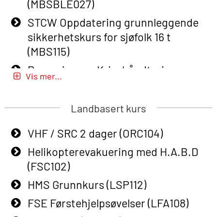
(MBSBLE027)
E-learning (OBSBLE050)
STCW Oppdatering grunnleggende
Helikopterevakuering inkl pustelunge
sikkerhetskurs for sjøfolk 16 t
med adaptive e-læring (OSEBLE018)
(MBS115)
Helicopter Underwater Escape incl.
Passasjer- og Krisehåndtering
Airpocket with E-learning (English)
Vis mer...
(MBSBLE020)
(OSEBLE009)
Passasjer- og Krisehåndtering
Landbasert kurs
Additional Basic Safety Training for
oppdatering (MBSBLE019)
the Norwegian Sector (OBS117)
VHF / SRC 2 dager (ORC104)
STCW Grunnleggende
Grunnleggende Sikkerhetskurs –
sikkerhetsopplæring for fiskere
Helikopterevakuering med H.A.B.D
Rep. for helikoptermannskap inkl.
(MBSBLE031)
(FSC102)
HABD (FSC122)
STCW Grunnleggende
HMS Grunnkurs (LSP112)
Påbygging fra Offshore Norge til
sikkerhetsopplæring for fiskere
FSE Førstehjelpsøvelser (LFA108)
Grunnleggende sikkerhetsopplæring
oppdatering (MBSBLE032)