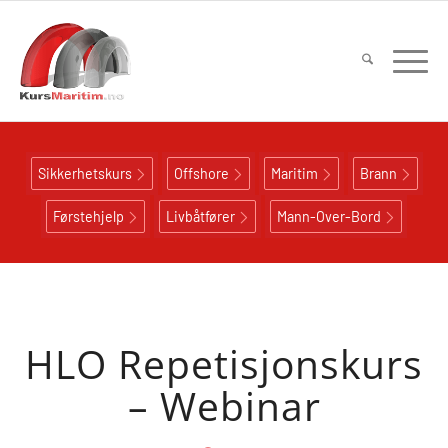
Sikkerhetskurs
Offshore
Maritim
Brann
Førstehjelp
Livbåtfører
Mann-Over-Bord
HLO Repetisjonskurs
– Webinar