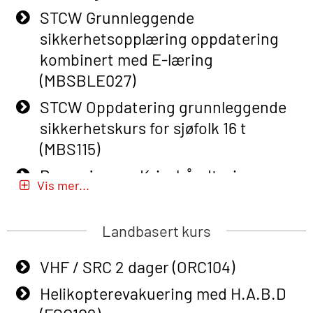
STCW Grunnleggende
Basic Safety Training – Refresher
sikkerhetsopplæring oppdatering
Course (English) (OBS1063)
kombinert med E-læring
Basic Safety Training (English) – with
(MBSBLE027)
E-learning (OBSBLE050)
STCW Oppdatering grunnleggende
Helikopterevakuering inkl pustelunge
sikkerhetskurs for sjøfolk 16 t
med adaptive e-læring (OSEBLE018)
(MBS115)
Helicopter Underwater Escape incl.
Passasjer- og Krisehåndtering
Airpocket with E-learning (English)
Vis mer...
(MBSBLE020)
(OSEBLE009)
Passasjer- og Krisehåndtering
Landbasert kurs
Additional Basic Safety Training for
oppdatering (MBSBLE019)
the Norwegian Sector (OBS117)
VHF / SRC 2 dager (ORC104)
STCW Grunnleggende
Grunnleggende Sikkerhetskurs –
sikkerhetsopplæring for fiskere
Helikopterevakuering med H.A.B.D
Rep. for helikoptermannskap inkl.
(MBSBLE031)