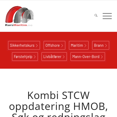
Sikkerhetskurs
Offshore
Maritim
Brann
Førstehjelp
Livbåtfører
Mann-Over-Bord
Kombi STCW
oppdatering HMOB,
Søk og redningslag