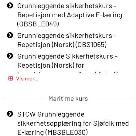
Grunnleggende sikkerhetskurs –
Repetisjon med Adaptive E-læring
(OBSBLE049)
Grunnleggende sikkerhetskurs –
Repetisjon (Norsk) (OBS1065)
Grunnleggende Sikkerhetskurs –
Repetisjon (Norsk) for
beredskapspersonell med Adaptive
Vis mer...
E-læring (OBSBLE051)
Basic Safety Training (English) – with
Maritime kurs
Adaptive E-learning (OBSBLE047)
STCW Grunnleggende
Basic Safety Training – Refresher
sikkerhetsopplæring for Sjøfolk med
Course (English) with E-learning
E-læring (MBSBLE030)
(OBSBLE048)