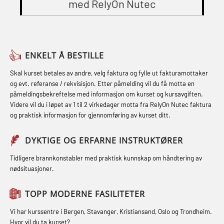
Breathing System (CA-EBS) og
med RelyOn Nutec
STCW Oppdatering videregående
Grunnkurs Røykdykking Industrivern
Skuldermåling (OBS125)
sikkerhetskurs for offiserer og
(LFI104)
FSE Førstehjelpsøvelser (LFA108)
Medisinsk behandling – Kombi
Helikopterevakuering med HABD,
Fallsikring (FAR108)
(MBSBLE021)
ENKELT Å BESTILLE
inkl. brannslukning (FSC121)
Førstehjelp – repetisjon (OFA102)
STCW kombi oppdatering offiserer
Skal kurset betales av andre, velg faktura og fylle ut fakturamottaker
Hjertestarter brukerkurs (OFA107)
og evt. referanse / rekvisisjon. Etter påmelding vil du få motta en
og med.behandling (MBS134)
Førstehjelp grunnkurs (OFABLE101)
påmeldingsbekreftelse med informasjon om kurset og kursavgiften.
Røykdykking industrivern –
Videre vil du i løpet av 1 til 2 virkedager motta fra RelyOn Nutec faktura
STCW Kombi Oppdatering Offiserer
GOC sertifikat grunnleggende
repetisjon (LFI105)
og praktisk informasjon for gjennomføring av kurset ditt.
og Medisinsk Behandling med
(GMDSS) (MRC101)
Sikkerhetskurs for ansatte på
Webinar (MBS1341)
DYKTIGE OG ERFARNE INSTRUKTØRER
GOC sertifikat repetisjon (GMDSS)
oppdrettsanlegg (LBS100)
STCW Oppdatering for offiserer 24 t
(MRC102)
Tidligere brannkonstabler med praktisk kunnskap om håndtering av
Ulykkesgransking – Webinar (LSP103)
nødsituasjoner.
(MBS114)
GSK Sikkerhetskurs offshore for
Varme Arbeider – Slukkeøvelser
STCW Medisinsk førstehjelp (MFA1081)
oljearbeidere (OBS1055)
TOPP MODERNE FASILITETER
(LFI100)
STCW Medisinsk førstehjelp
GWO: BST – Offshore (Blended with
Vi har kurssentre i Bergen, Stavanger, Kristiansand, Oslo og Trondheim.
Hvor vil du ta kurset?