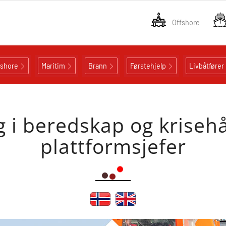
Offshore
fshore
Maritim
Brann
Førstehjelp
Livbåtfører
 i beredskap og kriseh
plattformsjefer