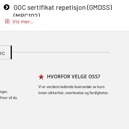
GOC sertifikat repetisjon (GMDSS)
(MRC102)
Vis mer...
GWO: BST – Onshore (Blended: e-
learning practical) (RBSBLE002)
Gass kurs H2S (OSP105)
ec
Gass kurs H2S (OSP105)
Grunnkurs Industrivern (LSC115)
HVORFOR VELGE OSS?
Grunnkurs Røykdykking Industrivern
(LFI104)
Vi er verdens ledende leverandør av kurs
nger,
innen sikkerhet, overlevelse og ferdigheter.
Helikopterevakuering med HABD, inkl.
Hvor vil du
brannslukning (FSC121)
Hjertestarter brukerkurs (OFA107)