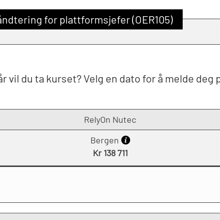
ndtering for plattformsjefer (OER105)
r vil du ta kurset? Velg en dato for å melde deg 
RelyOn Nutec
Bergen
Kr 138 711