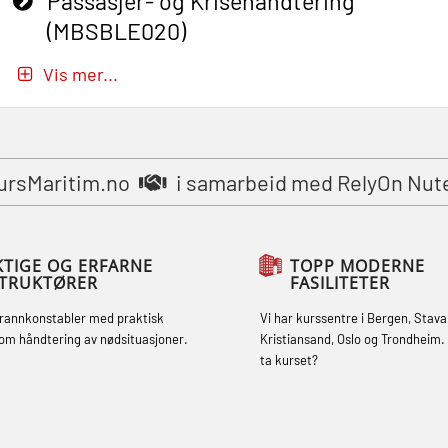
Passasjer- og Krisehåndtering
(MBSBLE020)
Passasjer- og Krisehåndtering
Vis mer...
oppdatering (MBSBLE019)
STCW Grunnleggende
sikkerhetsopplæring for fiskere
ursMaritim.no
i samarbeid med RelyOn Nut
(MBSBLE031)
STCW Grunnleggende
sikkerhetsopplæring for fiskere
KTIGE OG ERFARNE
TOPP MODERNE
STRUKTØRER
FASILITETER
oppdatering (MBSBLE032)
brannkonstabler med praktisk
Vi har kurssentre i Bergen, Stava
STCW Sikkerhetsopplæring for mindre
om håndtering av nødsituasjoner.
Kristiansand, Oslo og Trondheim. 
skip (MBSBLE028)
ta kurset?
STCW Sikkerhetsopplæring for mindre
skip oppdatering (MBSBLE029)