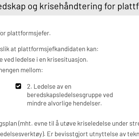
edskap og krisehåndtering for platt
or plattformsjefer.
slik at plattformsjefkandidaten kan:
e ved ledelse i en krisesituasjon.
nhengen mellom:
2. Ledelse av en
beredskapsledelsesgruppe ved
mindre alvorlige hendelser.
splan (mht. evne til å utøve kriseledelse under stre
eledelsesverktøy). Er bevisstgjort utnyttelse av te