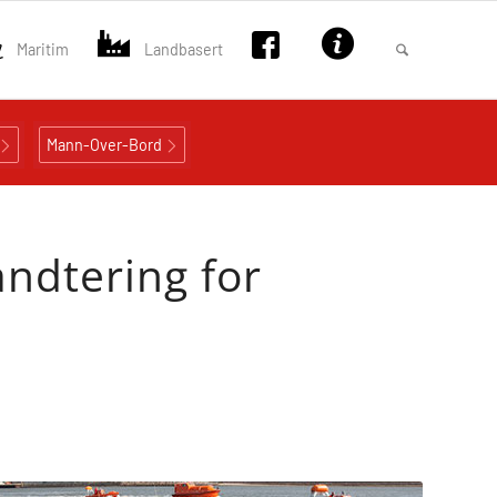
Maritim
Landbasert
Mann-Over-Bord
åndtering for