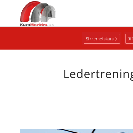
Sikkerhetskurs
Of
Ledertrening