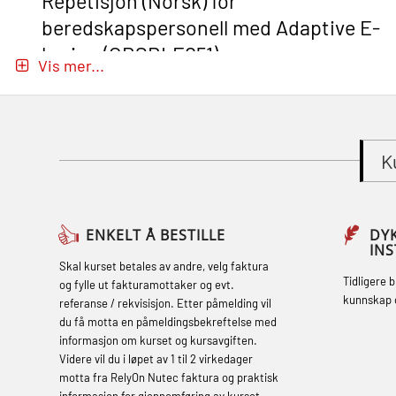
Repetisjon (Norsk) for
beredskapspersonell med Adaptive E-
læring (OBSBLE051)
Vis mer...
Basic Safety Training (English) – with
Adaptive E-learning (OBSBLE047)
Basic Safety Training – Refresher
K
Course (English) with E-learning
(OBSBLE048)
Basic Safety Training – Refresher
ENKELT Å BESTILLE
DY
IN
Course (English) (OBS1063)
Skal kurset betales av andre, velg faktura
Tidligere 
og fylle ut fakturamottaker og evt.
Basic Safety Training (English) – with E-
kunnskap 
referanse / rekvisisjon. Etter påmelding vil
learning (OBSBLE050)
du få motta en påmeldingsbekreftelse med
informasjon om kurset og kursavgiften.
Helikopterevakuering inkl pustelunge
Videre vil du i løpet av 1 til 2 virkedager
med adaptive e-læring (OSEBLE018)
motta fra RelyOn Nutec faktura og praktisk
informasjon for gjennomføring av kurset