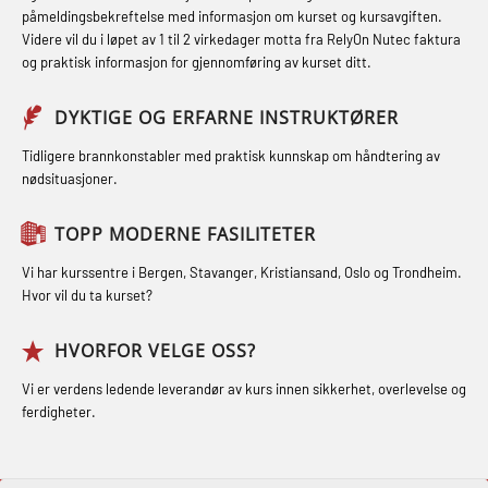
og med.behandling (MBS134)
Førstehjelp grunnkurs (OFABLE101)
påmeldingsbekreftelse med informasjon om kurset og kursavgiften.
Røykdykking industrivern –
Videre vil du i løpet av 1 til 2 virkedager motta fra RelyOn Nutec faktura
STCW Kombi Oppdatering Offiserer
GOC sertifikat grunnleggende
repetisjon (LFI105)
og praktisk informasjon for gjennomføring av kurset ditt.
og Medisinsk Behandling med
(GMDSS) (MRC101)
Sikkerhetskurs for ansatte på
Webinar (MBS1341)
DYKTIGE OG ERFARNE INSTRUKTØRER
GOC sertifikat repetisjon (GMDSS)
oppdrettsanlegg (LBS100)
STCW Oppdatering for offiserer 24 t
(MRC102)
Tidligere brannkonstabler med praktisk kunnskap om håndtering av
Ulykkesgransking – Webinar (LSP103)
nødsituasjoner.
(MBS114)
GSK Sikkerhetskurs offshore for
Varme Arbeider – Slukkeøvelser
STCW Medisinsk førstehjelp (MFA1081)
oljearbeidere (OBS1055)
TOPP MODERNE FASILITETER
(LFI100)
STCW Medisinsk førstehjelp
GWO: BST – Offshore (Blended with
Vi har kurssentre i Bergen, Stavanger, Kristiansand, Oslo og Trondheim.
oppdatering (MBSBLE025)
Hvor vil du ta kurset?
Adaptive e-learning + practical)
(RBSBLE018)
STCW Oppdatering Medisinsk
HVORFOR VELGE OSS?
behandling (MBSBLE018)
GWO: BST – Offshore (Blended: e-
Vi er verdens ledende leverandør av kurs innen sikkerhet, overlevelse og
learning practical) (RBSBLE001)
Påbygging fra Offshore Norge til
ferdigheter.
Grunnleggende sikkerhetsopplæring
GWO: BST – Onshore (Blended: e-
for sjøfolk (MBS325)