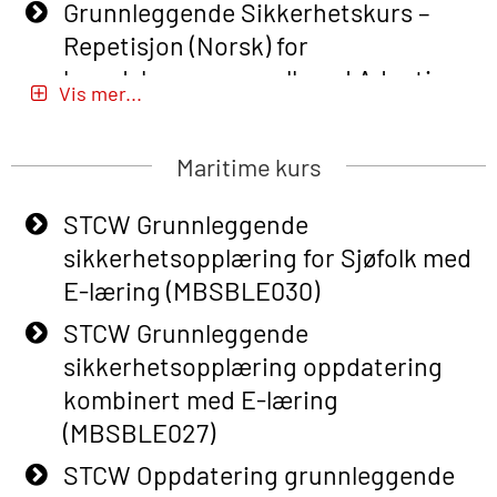
Grunnleggende Sikkerhetskurs –
Repetisjon (Norsk) for
beredskapspersonell med Adaptive
Vis mer...
E-læring (OBSBLE051)
Basic Safety Training (English) – with
Maritime kurs
Adaptive E-learning (OBSBLE047)
STCW Grunnleggende
Basic Safety Training – Refresher
sikkerhetsopplæring for Sjøfolk med
Course (English) with E-learning
E-læring (MBSBLE030)
(OBSBLE048)
STCW Grunnleggende
Basic Safety Training – Refresher
sikkerhetsopplæring oppdatering
Course (English) (OBS1063)
kombinert med E-læring
Basic Safety Training (English) – with
(MBSBLE027)
E-learning (OBSBLE050)
STCW Oppdatering grunnleggende
Helikopterevakuering inkl pustelunge