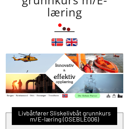
læring
Livbåtfører Sliskelivbåt grunnkurs
m/E-læring (OSEBLE006)