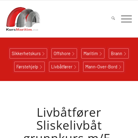
Sikkerhetskurs
Offshore
Maritim
Brann
Førstehjelp
Livbåtfører
Mann-Over-Bord
Livbåtfører
Sliskelivbåt
grunnkurs m/E-