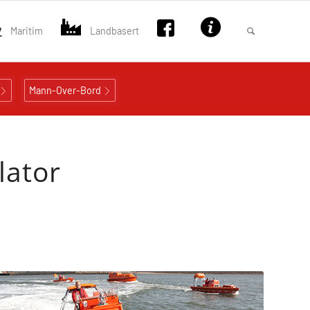
Maritim
Landbasert
Mann-Over-Bord
lator