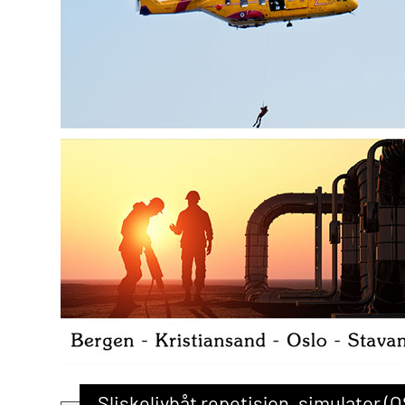
Sliskelivbåt repetisjon, simulator (