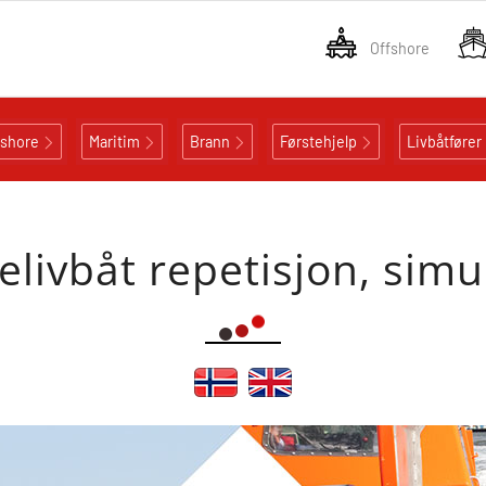
Offshore
fshore
Maritim
Brann
Førstehjelp
Livbåtfører
kelivbåt repetisjon, simu