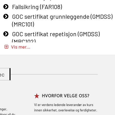
Fallsikring (FAR108)
GOC sertifikat grunnleggende (GMDSS)
(MRC101)
GOC sertifikat repetisjon (GMDSS)
(MRC102)
Vis mer...
GWO: BST – Onshore (Blended: e-
learning practical) (RBSBLE002)
Gass kurs H2S (OSP105)
ec
Gass kurs H2S (OSP105)
Grunnkurs Industrivern (LSC115)
HVORFOR VELGE OSS?
Grunnkurs Røykdykking Industrivern
(LFI104)
Vi er verdens ledende leverandør av kurs
nger,
innen sikkerhet, overlevelse og ferdigheter.
Hvor vil du