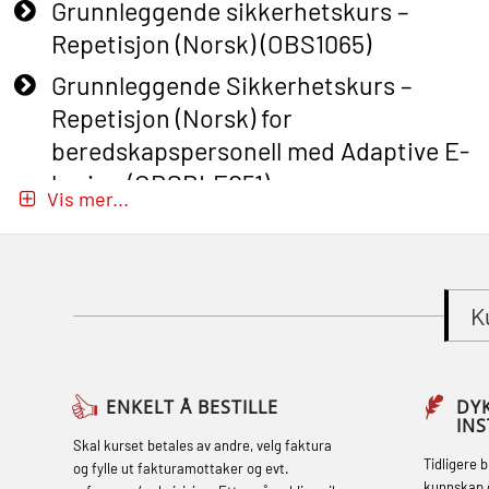
Grunnleggende sikkerhetskurs –
Repetisjon (Norsk) (OBS1065)
Grunnleggende Sikkerhetskurs –
Repetisjon (Norsk) for
beredskapspersonell med Adaptive E-
læring (OBSBLE051)
Vis mer...
Basic Safety Training (English) – with
Adaptive E-learning (OBSBLE047)
Basic Safety Training – Refresher
K
Course (English) with E-learning
(OBSBLE048)
Basic Safety Training – Refresher
ENKELT Å BESTILLE
DY
IN
Course (English) (OBS1063)
Skal kurset betales av andre, velg faktura
Tidligere 
og fylle ut fakturamottaker og evt.
Basic Safety Training (English) – with E-
kunnskap 