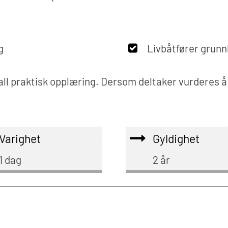
g
Livbåtfører grunn
all praktisk opplæring. Dersom deltaker vurderes 
Varighet
Gyldighet
1 dag
2 år