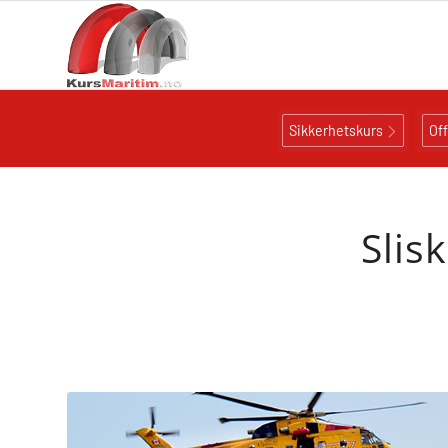
Sikkerhetskurs
Of
Slis