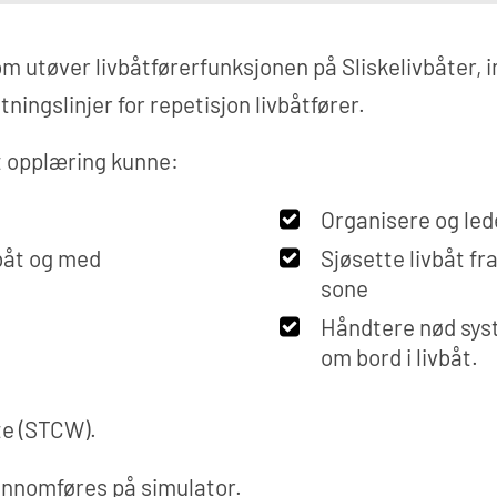
om utøver livbåtførerfunksjonen på Sliskelivbåter,
ningslinjer for repetisjon livbåtfører.
t opplæring kunne:
Organisere og le
vbåt og med
Sjøsette livbåt fr
sone
Håndtere nød syst
om bord i livbåt.
åte (STCW).
jennomføres på simulator.