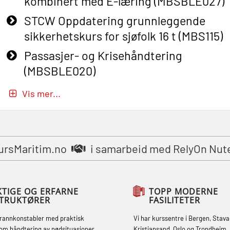
kombinert med E-læring (MBSBLE027)
STCW Oppdatering grunnleggende
sikkerhetskurs for sjøfolk 16 t (MBS115)
Passasjer- og Krisehåndtering
(MBSBLE020)
Passasjer- og Krisehåndtering
Vis mer...
oppdatering (MBSBLE019)
STCW Grunnleggende
sikkerhetsopplæring for fiskere
ursMaritim.no
i samarbeid med RelyOn Nut
(MBSBLE031)
STCW Grunnleggende
sikkerhetsopplæring for fiskere
KTIGE OG ERFARNE
TOPP MODERNE
STRUKTØRER
FASILITETER
oppdatering (MBSBLE032)
brannkonstabler med praktisk
Vi har kurssentre i Bergen, Stava
STCW Sikkerhetsopplæring for mindre
om håndtering av nødsituasjoner.
Kristiansand, Oslo og Trondheim. 