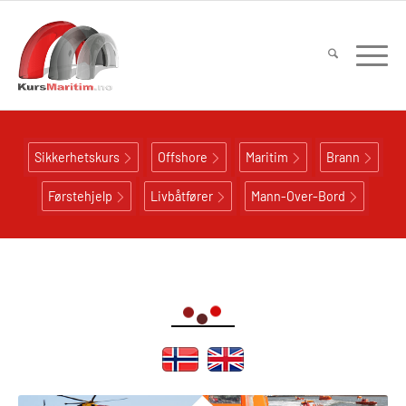
Sikkerhetskurs
Offshore
Maritim
Brann
Førstehjelp
Livbåtfører
Mann-Over-Bord