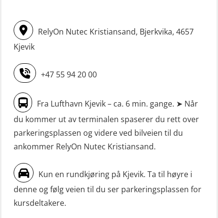
m/E-læring (OSEBLE006)
dekksoffiserer uten fartstid 66 t
Livbåtfører fritt fall FF48 repetisjon
(MBS124)
RelyOn Nutec Kristiansand, Bjerkvika, 4657
(OSE1471)
STCW oppgradering for
Kjevik
Livbåtfører grunnkurs m/E-læring
maskinoffiserer uten fartstid 66 t
FF1200 (OSE1424)
(MBS125)
+47 55 94 20 00
Livbåtfører grunnkurs m/E-læring
Sikkerhetskurs for ansatte på
Fra Lufthavn Kjevik – ca. 6 min. gange. ➤ Når
FF1200 simulator (OSEBLE007)
oppdrettsanlegg (LBS100)
du kommer ut av terminalen spaserer du rett over
Livbåtfører grunnkurs m/E-læring
Sjøfolk med særskilte sikringsplikter
parkeringsplassen og videre ved bilveien til du
FF48 og FF1000D (OSEBLE004)
(MBS1191)
ankommer RelyOn Nutec Kristiansand.
Livbåtfører grunnkurs m/E-læring
Ulykkesgransking – Webinar (LSP103)
Konvensjonell livbåt (OSEBLE005)
Kun en rundkjøring på Kjevik. Ta til høyre i
VHF / SRC 2 dager (ORC104)
denne og følg veien til du ser parkeringsplassen for
Livbåtfører konvensjonell livbåt –
Videregående sikkerhetsopplæring
kursdeltakere.
grunnleggende (OSE135)
for skipsoffiserer (MBS100)