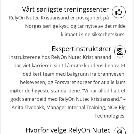
Repetisjon (Norsk) for
ROC sertifikat grunnleggende
Vårt sørligste treningssenter
beredskapspersonell med E-læring
(GMDSS) (ORC102)
RelyOn Nutec Kristiansand er posisjonert på
(OBSBLE044)
Norges sørlige kyst, og tar nytte av det milde
ROC sertifikat repetisjon (GMDSS)
HLO/MOB/Søk- og Redningslag
klimaet i sine sikkerhetskurs.
(ORC103)
kombinasjon – repetisjon (OSC1162)
STCW Grunnkurs Redningsfarkoster
Ekspertinstruktører
HLO/Søk & Redningslag kombinasjon
(MBSBLE022)
Instruktørene hos RelyOn Nutec Kristiansand
– repetisjon (OSC1161)
har viet karrieren sin til å møte kundens behov. Et
STCW Hurtiggående mann over bord
Helikopterevakuering inkl.
dedikert team med bakgrunn fra brannvesen,
båt (HMOB) (MSE100)
Pustelunge (OSE1251)
helsevesen, og Forsvaret sørger for at alle kurs
STCW Hurtiggående mann over bord
møter de høyeste standardene. “Vi har alltid hatt et
Helikopterevakuering med HABD,
båt (HMOB) oppdatering (MSE1001)
godt samarbeid med RelyOn Nutec Kristiansand.” –
inkl. Brannslukking og Førstehjelp-
Anita Elvebakk, Manager Internal Training, NOV Rig
STCW Livbåtfører redningsfarkoster
sivile mannskaper (FSC119)
Technologies.
32 t (MSE1031)
Helikopterevakuering med HABD,
STCW Mann-Over-Bord
Hvorfor velge RelyOn Nutec
inkl. brannslukning (FSC121)