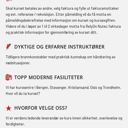
inkl. brannslukning (FSC121)
Førstehjelp – repetisjon (OFA102)
STCW kombi oppdatering offiserer
Skal kurset betales av andre, velg faktura og fylle ut fakturamottaker
Hjertestarter brukerkurs (OFA107)
og evt. referanse / rekvisisjon. Etter påmelding vil du få motta en
og med.behandling (MBS134)
Førstehjelp grunnkurs (OFABLE101)
påmeldingsbekreftelse med informasjon om kurset og kursavgiften.
Røykdykking industrivern –
Videre vil du i løpet av 1 til 2 virkedager motta fra RelyOn Nutec faktura
STCW Kombi Oppdatering Offiserer
GOC sertifikat grunnleggende
repetisjon (LFI105)
og praktisk informasjon for gjennomføring av kurset ditt.
og Medisinsk Behandling med
(GMDSS) (MRC101)
Sikkerhetskurs for ansatte på
Webinar (MBS1341)
DYKTIGE OG ERFARNE INSTRUKTØRER
GOC sertifikat repetisjon (GMDSS)
oppdrettsanlegg (LBS100)
STCW Oppdatering for offiserer 24 t
(MRC102)
Tidligere brannkonstabler med praktisk kunnskap om håndtering av
Ulykkesgransking – Webinar (LSP103)
nødsituasjoner.
(MBS114)
GSK Sikkerhetskurs offshore for
Varme Arbeider – Slukkeøvelser
STCW Medisinsk førstehjelp (MFA1081)
oljearbeidere (OBS1055)
TOPP MODERNE FASILITETER
(LFI100)
STCW Medisinsk førstehjelp
GWO: BST – Offshore (Blended with
Vi har kurssentre i Bergen, Stavanger, Kristiansand, Oslo og Trondheim.
oppdatering (MBSBLE025)
Hvor vil du ta kurset?
Adaptive e-learning + practical)
(RBSBLE018)
STCW Oppdatering Medisinsk
HVORFOR VELGE OSS?
behandling (MBSBLE018)
GWO: BST – Offshore (Blended: e-
Vi er verdens ledende leverandør av kurs innen sikkerhet, overlevelse og
learning practical) (RBSBLE001)
Påbygging fra Offshore Norge til
ferdigheter.