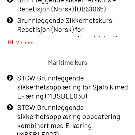
Repetisjon (Norsk) (OBS1065)
Grunnleggende Sikkerhetskurs –
Repetisjon (Norsk) for
beredskapspersonell med Adaptive
Vis mer...
E-læring (OBSBLE051)
Basic Safety Training (English) – with
Maritime kurs
Adaptive E-learning (OBSBLE047)
STCW Grunnleggende
Basic Safety Training – Refresher
sikkerhetsopplæring for Sjøfolk med
Course (English) with E-learning
E-læring (MBSBLE030)
(OBSBLE048)
STCW Grunnleggende
Basic Safety Training – Refresher
sikkerhetsopplæring oppdatering
Course (English) (OBS1063)
kombinert med E-læring
Basic Safety Training (English) – with
(MBSBLE027)