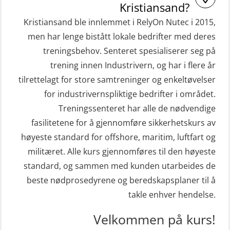
Kristiansand?
(hurtiggående) 32 t m/mørkekjøring
Hjertestarter brukerkurs (OFA107)
Kristiansand ble innlemmet i RelyOn Nutec i 2015,
(MSE112)
Kombi Søk og Redningslag og HLO
men har lenge bistått lokale bedrifter med deres
STCW Redningsfarkost oppdatering
repetisjonskurs med e-læring
treningsbehov. Senteret spesialiserer seg på
sliskebåt (MSE116)
(ABSBLE010)
trening innen Industrivern, og har i flere år
STCW Sikkerhetsopplæring for
tilrettelagt for store samtreninger og enkeltøvelser
Kondisjonstest (OSC151)
sjøfolk på mindre skip med eLearning
for industrivernspliktige bedrifter i området.
Ledertrening i beredskap og
(MBSBLE003)
Treningssenteret har alle de nødvendige
krisehåndtering for plattformsjefer
fasilitetene for å gjennomføre sikkerhetskurs av
STCW oppdatering Livbåtfører
(OER105)
høyeste standard for offshore, maritim, luftfart og
redningsfarkoster 8 t – konvensjonell
militæret. Alle kurs gjennomføres til den høyeste
Livbåtfører FF1200 repetisjon
båt (MSE103)
standard, og sammen med kunden utarbeides de
(OSE1431)
STCW oppdatering Mann-Over-Bord
beste nødprosedyrene og beredskapsplaner til å
Livbåtfører FF1200 repetisjon
(hurtiggående) 16 t m/mørkekjøring
takle enhver hendelse.
simulator (OSE161)
(MSE113)
Velkommen på kurs!
Livbåtfører Sliskelivbåt grunnkurs
STCW oppgradering for