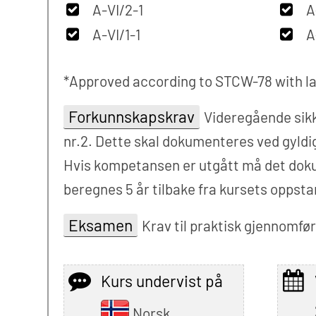
A-VI/2-1
A
A-VI/1-1
A
*Approved according to STCW-78 with la
Forkunnskapskrav
Videregående sikk
nr.2. Dette skal dokumenteres ved gyldig
Hvis kompetansen er utgått må det dokum
beregnes 5 år tilbake fra kursets oppsta
Eksamen
Krav til praktisk gjennomføri
Kurs undervist på
Norsk