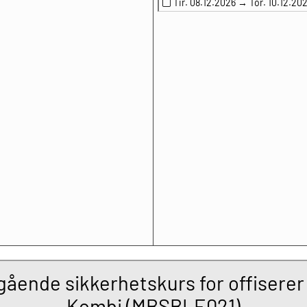
Tir. 08.12.2026 →
Tor. 10.12.20
ende sikkerhetskurs for offiserer
Kombi (MBSBLE021)