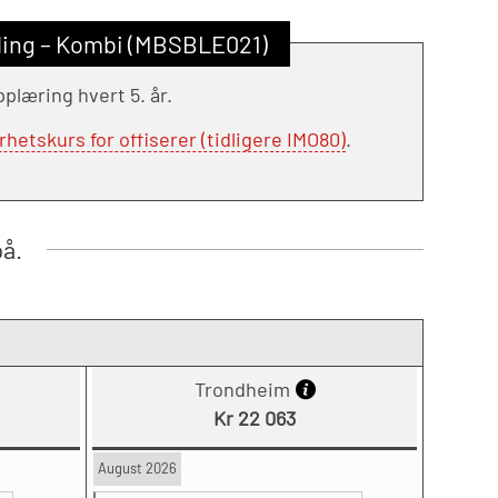
ling – Kombi (MBSBLE021)
læring hvert 5. år.
tskurs for offiserer (tidligere IMO80)
.
på.
Trondheim
Kr 22 063
August 2026