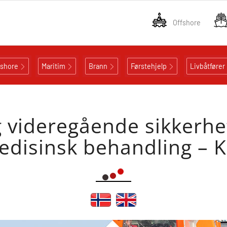
Offshore
fshore
Maritim
Brann
Førstehjelp
Livbåtfører
videregående sikkerhets
edisinsk behandling – 