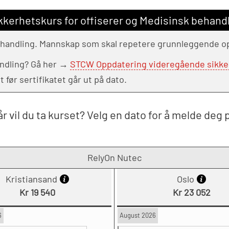
kerhetskurs for offiserer og Medisinsk behand
ehandling. Mannskap som skal repetere grunnleggende opp
andling? Gå her →
STCW Oppdatering videregående sikkerhe
ør sertifikatet går ut på dato.
r vil du ta kurset? Velg en dato for å melde deg 
RelyOn Nutec
Kristiansand
Oslo
Kr 19 540
Kr 23 052
6
August 2026