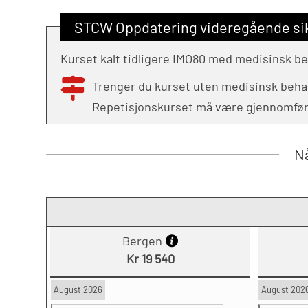
STCW Oppdatering videregående sik
Kurset kalt tidligere IMO80 med medisinsk b
Trenger du kurset uten medisinsk beh
Repetisjonskurset må være gjennomført f
Nå
Bergen
Kr 19 540
August 2026
August 202