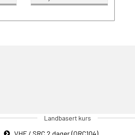
Landbasert kurs
VHF / SRC 2 dager (ORC104)