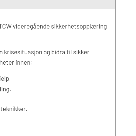
 STCW videregående sikkerhetsopplæring
 krisesituasjon og bidra til sikker
gheter innen:
jelp.
ing.
teknikker.