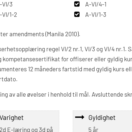
-VI/3
A-VI/4-1
-VI/1-2
A-VI/1-3
ter amendments (Manila 2010).
erhetsopplæring regel VI/2 nr.1, VI/3 og VI/4 nr.1.
 kompetansesertifikat for offiserer eller gyldig k
enteres 12 måneders fartstid med gyldig kurs eller
rtdato.
ng av alle øvelser i henhold til mål. Avsluttende skr
Varighet
Gyldighet
2d E-læring og 3d på
5 år