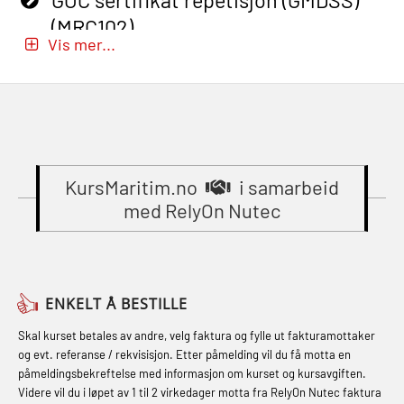
mindre skip oppdatering
(MRC102)
Beredskapsledelse – repetisjon
(MBSBLE029)
Vis mer...
(OER1091)
GWO: BST – Onshore (Blended: e-
STCW Brannledelse – Oppdatering
learning practical) (RBSBLE002)
Compressed Air Emergency
(MBSBLE023)
Breathing System (CA-EBS) Initial
Gass kurs H2S (OSP105)
STCW Oppdatering videregående
Deployment (OBS119)
Gass kurs H2S (OSP105)
sikkerhetskurs for offiserer
Compressed Air Emergency
(MBSBLE024)
KursMaritim.no
i samarbeid
Grunnkurs Industrivern (LSC115)
Breathing System (CA-EBS) og
med RelyOn Nutec
STCW Oppdatering videregående
Grunnkurs Røykdykking Industrivern
Skuldermåling (OBS125)
sikkerhetskurs for offiserer og
(LFI104)
FSE Førstehjelpsøvelser (LFA108)
Medisinsk behandling – Kombi
Helikopterevakuering med HABD,
Fallsikring (FAR108)
(MBSBLE021)
ENKELT Å BESTILLE
inkl. brannslukning (FSC121)
Førstehjelp – repetisjon (OFA102)
STCW kombi oppdatering offiserer
Skal kurset betales av andre, velg faktura og fylle ut fakturamottaker
Hjertestarter brukerkurs (OFA107)
og evt. referanse / rekvisisjon. Etter påmelding vil du få motta en
og med.behandling (MBS134)
Førstehjelp grunnkurs (OFABLE101)
påmeldingsbekreftelse med informasjon om kurset og kursavgiften.
Røykdykking industrivern –
Videre vil du i løpet av 1 til 2 virkedager motta fra RelyOn Nutec faktura
STCW Kombi Oppdatering Offiserer
GOC sertifikat grunnleggende