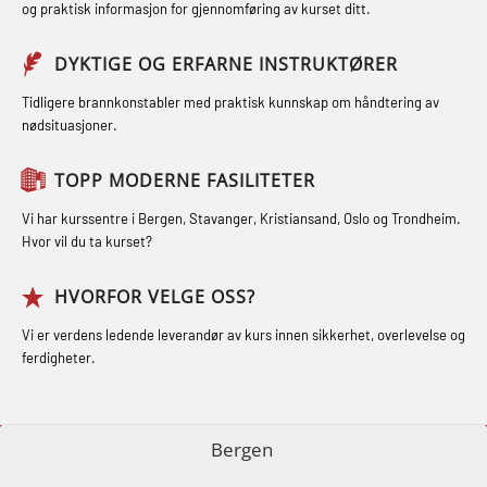
repetisjon (LFI105)
og praktisk informasjon for gjennomføring av kurset ditt.
og Medisinsk Behandling med
(GMDSS) (MRC101)
Sikkerhetskurs for ansatte på
Webinar (MBS1341)
DYKTIGE OG ERFARNE INSTRUKTØRER
GOC sertifikat repetisjon (GMDSS)
oppdrettsanlegg (LBS100)
STCW Oppdatering for offiserer 24 t
(MRC102)
Tidligere brannkonstabler med praktisk kunnskap om håndtering av
Ulykkesgransking – Webinar (LSP103)
nødsituasjoner.
(MBS114)
GSK Sikkerhetskurs offshore for
Varme Arbeider – Slukkeøvelser
STCW Medisinsk førstehjelp (MFA1081)
oljearbeidere (OBS1055)
TOPP MODERNE FASILITETER
(LFI100)
STCW Medisinsk førstehjelp
GWO: BST – Offshore (Blended with
Vi har kurssentre i Bergen, Stavanger, Kristiansand, Oslo og Trondheim.
oppdatering (MBSBLE025)
Hvor vil du ta kurset?
Adaptive e-learning + practical)
(RBSBLE018)
STCW Oppdatering Medisinsk
HVORFOR VELGE OSS?
behandling (MBSBLE018)
GWO: BST – Offshore (Blended: e-
Vi er verdens ledende leverandør av kurs innen sikkerhet, overlevelse og
learning practical) (RBSBLE001)
Påbygging fra Offshore Norge til
ferdigheter.
Grunnleggende sikkerhetsopplæring
GWO: BST – Onshore (Blended: e-
for sjøfolk (MBS325)
learning practical) (RBSBLE002)
Bergen
Fallsikring (FAR108)
GWO: BST Refresher – Offshore