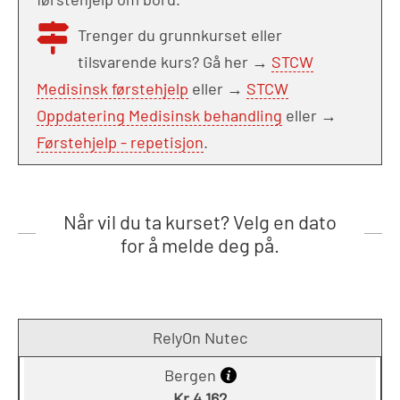
Trenger du grunnkurset eller
tilsvarende kurs? Gå her →
STCW
Medisinsk førstehjelp
eller →
STCW
Oppdatering Medisinsk behandling
eller →
Førstehjelp - repetisjon
.
Når vil du ta kurset? Velg en dato
for å melde deg på.
RelyOn Nutec
Bergen
Kr 4 162