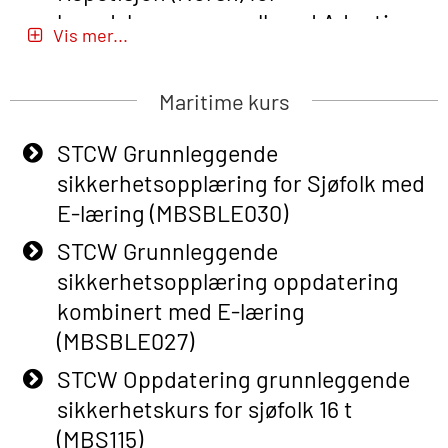
beredskapspersonell med Adaptive
Vis mer...
E-læring (OBSBLE051)
Basic Safety Training (English) – with
Maritime kurs
Adaptive E-learning (OBSBLE047)
STCW Grunnleggende
Basic Safety Training – Refresher
sikkerhetsopplæring for Sjøfolk med
Course (English) with E-learning
E-læring (MBSBLE030)
(OBSBLE048)
STCW Grunnleggende
Basic Safety Training – Refresher
sikkerhetsopplæring oppdatering
Course (English) (OBS1063)
kombinert med E-læring
Basic Safety Training (English) – with
(MBSBLE027)
E-learning (OBSBLE050)
STCW Oppdatering grunnleggende
Helikopterevakuering inkl pustelunge
sikkerhetskurs for sjøfolk 16 t
med adaptive e-læring (OSEBLE018)
(MBS115)