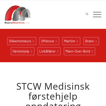
Sikkerhetskurs
Offshore
Maritim
Brann
Førstehjelp
Livbåtfører
Mann-Over-Bord
STCW Medisinsk
førstehjelp
oppdatering