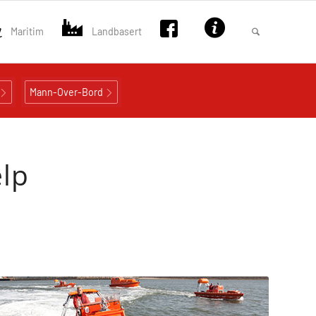
Maritim
Landbasert
Mann-Over-Bord
lp