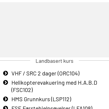
Landbasert kurs
VHF / SRC 2 dager (ORC104)
Helikopterevakuering med H.A.B.D
(FSC102)
HMS Grunnkurs (LSP112)
FSE Førstehjelpsøvelser (LFA108)