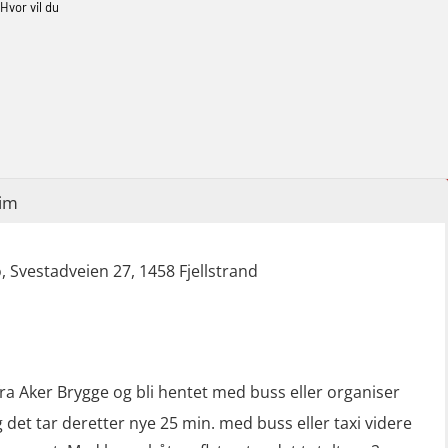
Helikopterevakuering med HABD, inkl.
Hvor vil du
brannslukning (FSC121)
Hjertestarter brukerkurs (OFA107)
Røykdykking industrivern – repetisjon
(LFI105)
Sikkerhetskurs for ansatte på
im
oppdrettsanlegg (LBS100)
Ulykkesgransking – Webinar (LSP103)
 Svestadveien 27, 1458 Fjellstrand
Varme Arbeider – Slukkeøvelser
(LFI100)
a Aker Brygge og bli hentet med buss eller organiser
og det tar deretter nye 25 min. med buss eller taxi videre