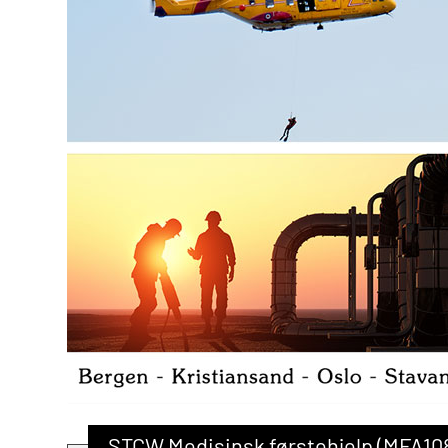
STCW Medisinsk førstehjelp (MFA108