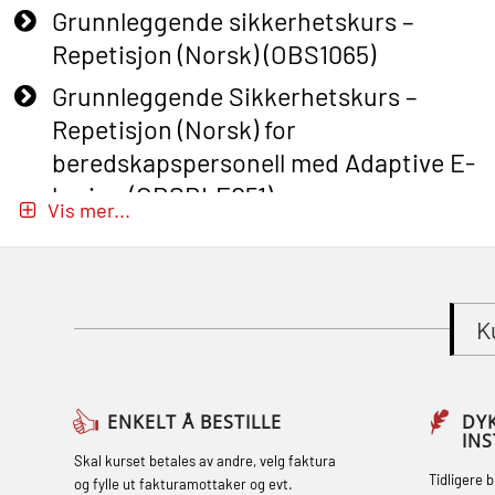
Grunnleggende sikkerhetskurs –
Repetisjon (Norsk) (OBS1065)
Grunnleggende Sikkerhetskurs –
Repetisjon (Norsk) for
beredskapspersonell med Adaptive E-
læring (OBSBLE051)
Vis mer...
Basic Safety Training (English) – with
Adaptive E-learning (OBSBLE047)
Basic Safety Training – Refresher
K
Course (English) with E-learning
(OBSBLE048)
Basic Safety Training – Refresher
ENKELT Å BESTILLE
DY
IN
Course (English) (OBS1063)
Skal kurset betales av andre, velg faktura
Tidligere 
og fylle ut fakturamottaker og evt.