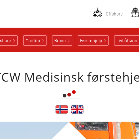
Offshore
fshore
Maritim
Brann
Førstehjelp
Livbåtfører
TCW Medisinsk førstehje