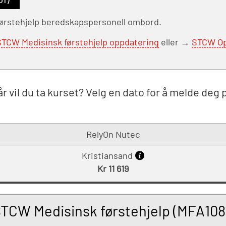
 førstehjelp beredskapspersonell ombord.
STCW Medisinsk førstehjelp oppdatering
eller →
STCW Op
r vil du ta kurset? Velg en dato for å melde deg 
RelyOn Nutec
Kristiansand
Kr 11 619
TCW Medisinsk førstehjelp (MFA108