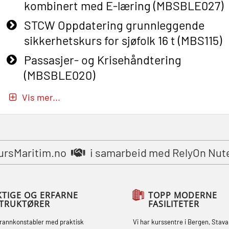
kombinert med E-læring (MBSBLE027)
STCW Oppdatering grunnleggende
sikkerhetskurs for sjøfolk 16 t (MBS115)
Passasjer- og Krisehåndtering
(MBSBLE020)
Passasjer- og Krisehåndtering
Vis mer...
oppdatering (MBSBLE019)
STCW Grunnleggende
sikkerhetsopplæring for fiskere
ursMaritim.no
i samarbeid med RelyOn Nut
(MBSBLE031)
STCW Grunnleggende
sikkerhetsopplæring for fiskere
KTIGE OG ERFARNE
TOPP MODERNE
STRUKTØRER
FASILITETER
oppdatering (MBSBLE032)
brannkonstabler med praktisk
Vi har kurssentre i Bergen, Stava