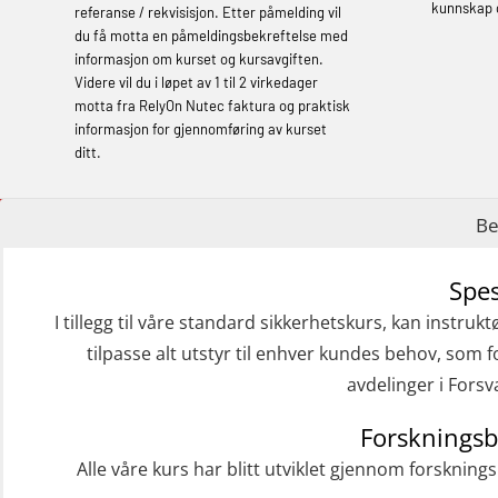
Basic Safety Training (English) – with E-
kunnskap 
referanse / rekvisisjon. Etter påmelding vil
learning (OBSBLE050)
du få motta en påmeldingsbekreftelse med
informasjon om kurset og kursavgiften.
Helikopterevakuering inkl pustelunge
Videre vil du i løpet av 1 til 2 virkedager
med adaptive e-læring (OSEBLE018)
motta fra RelyOn Nutec faktura og praktisk
informasjon for gjennomføring av kurset
Helicopter Underwater Escape incl.
ditt.
Airpocket with E-learning (English)
(OSEBLE009)
Be
Additional Basic Safety Training for the
Spes
Norwegian Sector (OBS117)
I tillegg til våre standard sikkerhetskurs, kan instrukt
Grunnleggende Sikkerhetskurs – Rep.
tilpasse alt utstyr til enhver kundes behov, som fo
for helikoptermannskap inkl. HABD
avdelinger i Forsv
(FSC122)
Forskningsb
Påbygging fra Offshore Norge til
Alle våre kurs har blitt utviklet gjennom forskning
Grunnleggende sikkerhetsopplæring