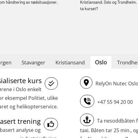
STCW Sikkerhetsopplæring for mindre
om håndtering av nødsituasjoner.
Kristiansand, Oslo og Trondheim. 
skip (MBSBLE028)
ta kurset?
STCW Sikkerhetsopplæring for mindre
skip oppdatering (MBSBLE029)
STCW Brannledelse – Oppdatering
(MBSBLE023)
Oslo
rgen
STCW Oppdatering videregående
Stavanger
Kristiansand
Trondhe
sikkerhetskurs for offiserer
ialiserte kurs
(MBSBLE024)
RelyOn Nutec Oslo,
ørene i Oslo enkelt
STCW Oppdatering videregående
r eksempel Politiet, ulike
sikkerhetskurs for offiserer og
+47 55 94 20 00
aret og helikopterservice.
Medisinsk behandling – Kombi
asert trening
(MBSBLE021)
Ta nesoddbåten fr
sbasert analyse og
taxi. Båten tar 25 min., 
STCW kombi oppdatering offiserer og