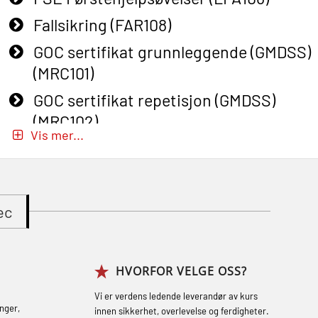
Fallsikring (FAR108)
GOC sertifikat grunnleggende (GMDSS)
(MRC101)
GOC sertifikat repetisjon (GMDSS)
(MRC102)
Vis mer...
GWO: BST – Onshore (Blended: e-
learning practical) (RBSBLE002)
Gass kurs H2S (OSP105)
ec
Gass kurs H2S (OSP105)
Grunnkurs Industrivern (LSC115)
HVORFOR VELGE OSS?
Grunnkurs Røykdykking Industrivern
(LFI104)
Vi er verdens ledende leverandør av kurs
nger,
innen sikkerhet, overlevelse og ferdigheter.