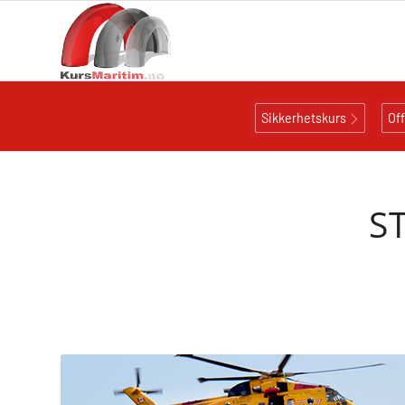
Sikkerhetskurs
Of
S