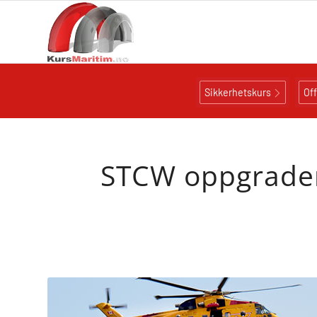
Sikkerhetskurs
Of
STCW oppgraderi