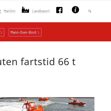
Maritim
Landbasert
Mann-Over-Bord
en fartstid 66 t