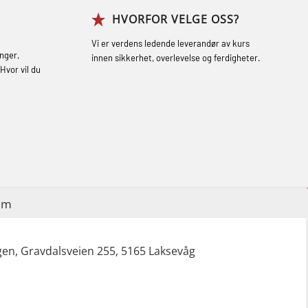
HVORFOR VELGE OSS?
Grunnkurs Røykdykking Industrivern
(LFI104)
Vi er verdens ledende leverandør av kurs
nger,
innen sikkerhet, overlevelse og ferdigheter.
Helikopterevakuering med HABD, inkl.
Hvor vil du
brannslukning (FSC121)
Hjertestarter brukerkurs (OFA107)
Røykdykking industrivern – repetisjon
(LFI105)
Sikkerhetskurs for ansatte på
im
oppdrettsanlegg (LBS100)
Ulykkesgransking – Webinar (LSP103)
en, Gravdalsveien 255, 5165 Laksevåg
Varme Arbeider – Slukkeøvelser
(LFI100)