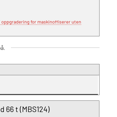
oppgradering for maskinoffiserer uten
på.
d 66 t (MBS124)