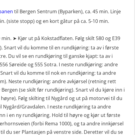
banen
til Bergen Sentrum (Byparken), ca. 45 min. Linje
in. (siste stopp) og en kort gåtur på ca. 5-10 min.
0 min. ➤ Kjør ut på Kokstadflaten. Følg skilt 580 og E39
. Snart vil du komme til en rundkjøring: ta av i første
re. Du vil se en rundkjøring til ganske kjapt: ta av i
g 556 Søreide og 555 Sotra. I neste rundkjøring: andre
). Snart vil du komme til nok en rundkjøring: ta andre
rem). Neste rundkjøring: andre avkjørsel (retning rett
 Bergen (se skilt før rundkjøring). Snart vil du kjøre inn i
høyre). Følg skilting til Nygård og ut på motorvei til du
il Nygård/Gravdalen. I neste rundkjøring ta andre
nn i en ny rundkjøring. Hold til høyre og kjør ut første
derhornsveien (forbi Rema 1000), og ta andre innkjørsel
m til du ser Plantasjen på venstre side. Deretter vil du se