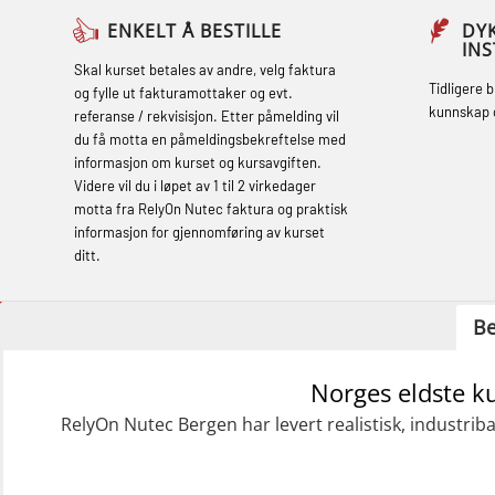
Basic Safety Training – Refresher
ENKELT Å BESTILLE
DY
IN
Course (English) (OBS1063)
Skal kurset betales av andre, velg faktura
Tidligere 
og fylle ut fakturamottaker og evt.
Basic Safety Training (English) – with E-
kunnskap 
referanse / rekvisisjon. Etter påmelding vil
learning (OBSBLE050)
du få motta en påmeldingsbekreftelse med
informasjon om kurset og kursavgiften.
Helikopterevakuering inkl pustelunge
Videre vil du i løpet av 1 til 2 virkedager
med adaptive e-læring (OSEBLE018)
motta fra RelyOn Nutec faktura og praktisk
informasjon for gjennomføring av kurset
Helicopter Underwater Escape incl.
ditt.
Airpocket with E-learning (English)
(OSEBLE009)
Be
Additional Basic Safety Training for the
Norges eldste k
Norwegian Sector (OBS117)
RelyOn Nutec Bergen har levert realistisk, industrib
Grunnleggende Sikkerhetskurs – Rep.
for helikoptermannskap inkl. HABD