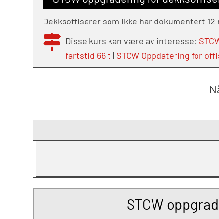
Dekksoffiserer som ikke har dokumentert 12 mn
Disse kurs kan være av interesse:
STCW
fartstid 66 t
|
STCW Oppdatering for offi
Nå
STCW oppgrader