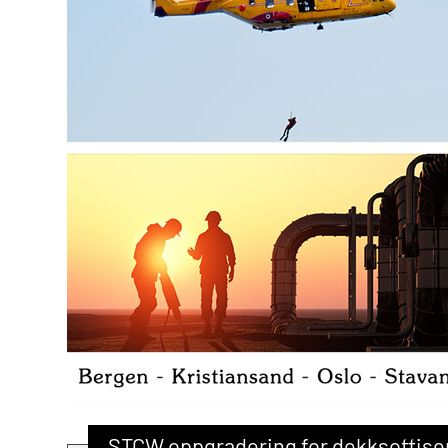
STCW oppgradering for dekksoffisere