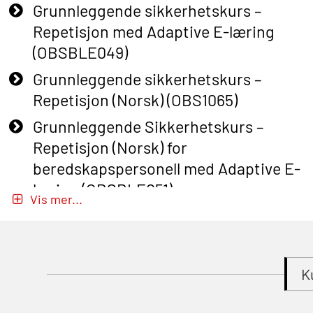
Grunnleggende sikkerhetskurs –
Repetisjon med Adaptive E-læring
(OBSBLE049)
Grunnleggende sikkerhetskurs –
Repetisjon (Norsk) (OBS1065)
Grunnleggende Sikkerhetskurs –
Repetisjon (Norsk) for
beredskapspersonell med Adaptive E-
læring (OBSBLE051)
Vis mer...
Basic Safety Training (English) – with
Adaptive E-learning (OBSBLE047)
Basic Safety Training – Refresher
K
Course (English) with E-learning
(OBSBLE048)