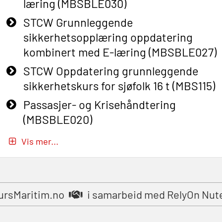
læring (MBSBLE030)
STCW Grunnleggende
sikkerhetsopplæring oppdatering
kombinert med E-læring (MBSBLE027)
STCW Oppdatering grunnleggende
sikkerhetskurs for sjøfolk 16 t (MBS115)
Passasjer- og Krisehåndtering
(MBSBLE020)
Passasjer- og Krisehåndtering
Vis mer...
oppdatering (MBSBLE019)
STCW Grunnleggende
sikkerhetsopplæring for fiskere
ursMaritim.no
i samarbeid med RelyOn Nut
(MBSBLE031)
STCW Grunnleggende