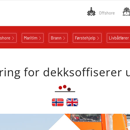
Offshore
fshore
Maritim
Brann
Førstehjelp
Livbåtfører
ng for dekksoffiserer ut