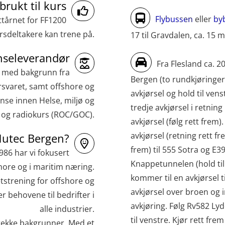
Medisinsk behandling – Kombi
brukt til kurs
(MBSBLE021)
Flybussen
eller
by
ttårnet for FF1200
sdeltakere kan trene på.
17 til Gravdalen, ca. 15 m
STCW kombi oppdatering offiserer og
med.behandling (MBS134)
seleverandør
Fra Flesland ca. 2
STCW Kombi Oppdatering Offiserer og
r med bakgrunn fra
Bergen (to rundkjøringer)
svaret, samt offshore og
Medisinsk Behandling med Webinar
avkjørsel og hold til venst
nse innen Helse, miljø og
(MBS1341)
tredje avkjørsel i retnin
e og radiokurs (ROC/GOC).
STCW Oppdatering for offiserer 24 t
avkjørsel (følg rett frem
avkjørsel (retning rett f
(MBS114)
Nutec Bergen?
frem) til 555 Sotra og E39
1986 har vi fokusert
STCW Medisinsk førstehjelp (MFA1081)
Knappetunnelen (hold til 
hore og i maritim næring.
STCW Medisinsk førstehjelp
kommer til en avkjørsel t
tstrening for offshore og
oppdatering (MBSBLE025)
avkjørsel over broen og i
 behovene til bedrifter i
avkjøring. Følg Rv582 Ly
STCW Oppdatering Medisinsk
alle industrier.
til venstre. Kjør rett fre
 rekke bakgrunner. Med et
behandling (MBSBLE018)