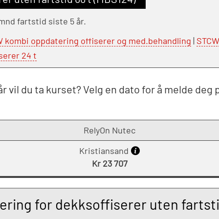
d fartstid siste 5 år.
 kombi oppdatering offiserer og med.behandling
|
STCW 
serer 24 t
r vil du ta kurset? Velg en dato for å melde deg 
RelyOn Nutec
Kristiansand
Kr 23 707
ing for dekksoffiserer uten fartsti