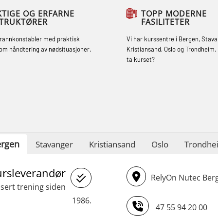
sikkerhetsopplæring for fiskere
KTIGE OG ERFARNE
TOPP MODERNE
STRUKTØRER
FASILITETER
oppdatering (MBSBLE032)
brannkonstabler med praktisk
Vi har kurssentre i Bergen, Stava
STCW Sikkerhetsopplæring for mindre
om håndtering av nødsituasjoner.
Kristiansand, Oslo og Trondheim. 
skip (MBSBLE028)
ta kurset?
STCW Sikkerhetsopplæring for mindre
skip oppdatering (MBSBLE029)
STCW Brannledelse – Oppdatering
(MBSBLE023)
rgen
STCW Oppdatering videregående
Stavanger
Kristiansand
Oslo
Trondhe
sikkerhetskurs for offiserer
ursleverandør
(MBSBLE024)
RelyOn Nutec Berg
asert trening siden
STCW Oppdatering videregående
1986.
sikkerhetskurs for offiserer og
47 55 94 20 00