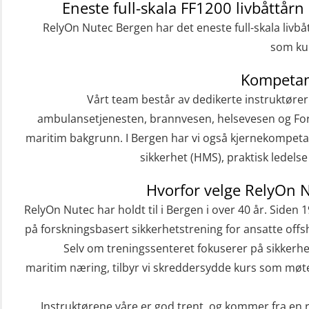
(FSC122)
Eneste full-skala FF1200 livbåttårn 
RelyOn Nutec Bergen har det eneste full-skala livbå
Påbygging fra Offshore Norge til
som kur
Grunnleggende sikkerhetsopplæring
for sjøfolk (MBS325)
Kompetan
Basic Safety Training (English)
Vårt team består av dedikerte instruktøre
(OBS1052)
ambulansetjenesten, brannvesen, helsevesen og For
maritim bakgrunn. I Bergen har vi også kjernekompeta
Beredskapsledelse (OER109)
sikkerhet (HMS), praktisk ledels
Beredskapsledelse – repetisjon
Hvorfor velge RelyOn 
(OER1091)
RelyOn Nutec har holdt til i Bergen i over 40 år. Siden 
Compressed Air Emergency Breathing
på forskningsbasert sikkerhetstrening for ansatte offs
System (CA-EBS) Initial Deployment
Selv om treningssenteret fokuserer på sikkerhe
(OBS119)
maritim næring, tilbyr vi skreddersydde kurs som møter
Compressed Air Emergency Breathing
System (CA-EBS) og Skuldermåling
Instruktørene våre er god trent, og kommer fra en