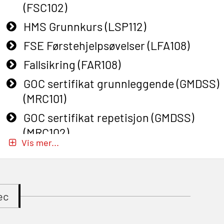
(FSC102)
HMS Grunnkurs (LSP112)
FSE Førstehjelpsøvelser (LFA108)
Fallsikring (FAR108)
GOC sertifikat grunnleggende (GMDSS)
(MRC101)
GOC sertifikat repetisjon (GMDSS)
(MRC102)
Vis mer...
GWO: BST – Onshore (Blended: e-
learning practical) (RBSBLE002)
Gass kurs H2S (OSP105)
ec
Gass kurs H2S (OSP105)
Grunnkurs Industrivern (LSC115)