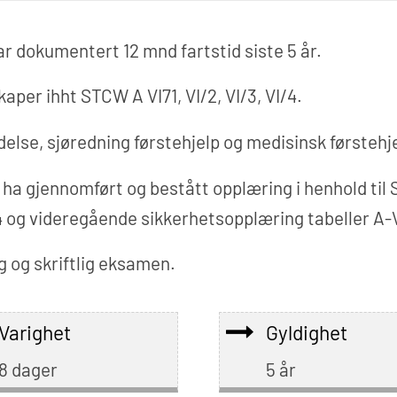
r dokumentert 12 mnd fartstid siste 5 år.
per ihht STCW A VI71, VI/2, VI/3, VI/4.
else, sjøredning førstehjelp og medisinsk førsteh
 ha gjennomført og bestått opplæring i henhold ti
-4 og videregående sikkerhetsopplæring tabeller A-V
g og skriftlig eksamen.
Varighet
Gyldighet
8 dager
5 år