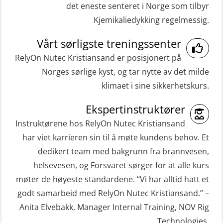
Oppdatering medisinsk behandling 8
det eneste senteret i Norge som tilbyr
Grunnleggende sikkerhetskurs –
Kjemikaliedykking regelmessig.
t (MFA107)
Repetisjon (Norsk) for
ROC sertifikat grunnleggende
Vårt sørligste treningssenter
beredskapspersonell med E-læring
(GMDSS) (ORC102)
RelyOn Nutec Kristiansand er posisjonert på
(OBSBLE044)
Norges sørlige kyst, og tar nytte av det milde
ROC sertifikat repetisjon (GMDSS)
HLO/MOB/Søk- og Redningslag
klimaet i sine sikkerhetskurs.
(ORC103)
kombinasjon – repetisjon (OSC1162)
STCW Grunnkurs Redningsfarkoster
Ekspertinstruktører
HLO/Søk & Redningslag kombinasjon
(MBSBLE022)
Instruktørene hos RelyOn Nutec Kristiansand
– repetisjon (OSC1161)
har viet karrieren sin til å møte kundens behov. Et
STCW Hurtiggående mann over bord
Helikopterevakuering inkl.
dedikert team med bakgrunn fra brannvesen,
båt (HMOB) (MSE100)
Pustelunge (OSE1251)
helsevesen, og Forsvaret sørger for at alle kurs
STCW Hurtiggående mann over bord
møter de høyeste standardene. “Vi har alltid hatt et
Helikopterevakuering med HABD,
båt (HMOB) oppdatering (MSE1001)
godt samarbeid med RelyOn Nutec Kristiansand.” –
inkl. Brannslukking og Førstehjelp-
Anita Elvebakk, Manager Internal Training, NOV Rig
STCW Livbåtfører redningsfarkoster
sivile mannskaper (FSC119)
Technologies.