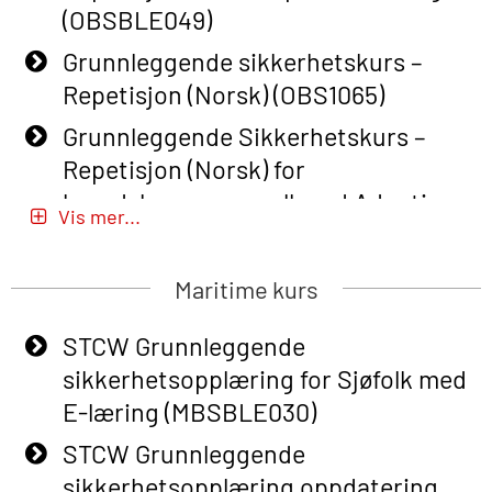
(OBSBLE049)
Grunnleggende sikkerhetskurs –
Repetisjon (Norsk) (OBS1065)
Grunnleggende Sikkerhetskurs –
Repetisjon (Norsk) for
beredskapspersonell med Adaptive
Vis mer...
E-læring (OBSBLE051)
Basic Safety Training (English) – with
Maritime kurs
Adaptive E-learning (OBSBLE047)
STCW Grunnleggende
Basic Safety Training – Refresher
sikkerhetsopplæring for Sjøfolk med
Course (English) with E-learning
E-læring (MBSBLE030)
(OBSBLE048)
STCW Grunnleggende
Basic Safety Training – Refresher
sikkerhetsopplæring oppdatering
Course (English) (OBS1063)