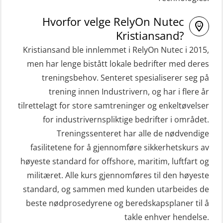
32 t (MSE1031)
Helikopterevakuering med HABD,
STCW Mann-Over-Bord
Hvorfor velge RelyOn Nutec
inkl. brannslukning (FSC121)
Kristiansand?
(hurtiggående) 32 t m/mørkekjøring
Hjertestarter brukerkurs (OFA107)
Kristiansand ble innlemmet i RelyOn Nutec i 2015,
(MSE112)
Kombi Søk og Redningslag og HLO
men har lenge bistått lokale bedrifter med deres
STCW Redningsfarkost oppdatering
repetisjonskurs med e-læring
treningsbehov. Senteret spesialiserer seg på
sliskebåt (MSE116)
(ABSBLE010)
trening innen Industrivern, og har i flere år
STCW Sikkerhetsopplæring for
tilrettelagt for store samtreninger og enkeltøvelser
Kondisjonstest (OSC151)
sjøfolk på mindre skip med eLearning
for industrivernspliktige bedrifter i området.
Ledertrening i beredskap og
(MBSBLE003)
Treningssenteret har alle de nødvendige
krisehåndtering for plattformsjefer
fasilitetene for å gjennomføre sikkerhetskurs av
STCW oppdatering Livbåtfører
(OER105)
høyeste standard for offshore, maritim, luftfart og
redningsfarkoster 8 t – konvensjonell
militæret. Alle kurs gjennomføres til den høyeste
Livbåtfører FF1200 repetisjon
båt (MSE103)
standard, og sammen med kunden utarbeides de
(OSE1431)
STCW oppdatering Mann-Over-Bord
beste nødprosedyrene og beredskapsplaner til å
Livbåtfører FF1200 repetisjon
(hurtiggående) 16 t m/mørkekjøring
takle enhver hendelse.