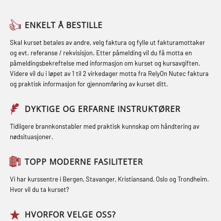
FSE Førstehjelpsøvelser (LFA108)
Medisinsk behandling – Kombi
Helikopterevakuering med HABD,
Fallsikring (FAR108)
(MBSBLE021)
ENKELT Å BESTILLE
inkl. brannslukning (FSC121)
Førstehjelp – repetisjon (OFA102)
STCW kombi oppdatering offiserer
Skal kurset betales av andre, velg faktura og fylle ut fakturamottaker
Hjertestarter brukerkurs (OFA107)
og evt. referanse / rekvisisjon. Etter påmelding vil du få motta en
og med.behandling (MBS134)
Førstehjelp grunnkurs (OFABLE101)
påmeldingsbekreftelse med informasjon om kurset og kursavgiften.
Røykdykking industrivern –
Videre vil du i løpet av 1 til 2 virkedager motta fra RelyOn Nutec faktura
STCW Kombi Oppdatering Offiserer
GOC sertifikat grunnleggende
repetisjon (LFI105)
og praktisk informasjon for gjennomføring av kurset ditt.
og Medisinsk Behandling med
(GMDSS) (MRC101)
Sikkerhetskurs for ansatte på
Webinar (MBS1341)
DYKTIGE OG ERFARNE INSTRUKTØRER
GOC sertifikat repetisjon (GMDSS)
oppdrettsanlegg (LBS100)
STCW Oppdatering for offiserer 24 t
(MRC102)
Tidligere brannkonstabler med praktisk kunnskap om håndtering av
Ulykkesgransking – Webinar (LSP103)
nødsituasjoner.
(MBS114)
GSK Sikkerhetskurs offshore for
Varme Arbeider – Slukkeøvelser
STCW Medisinsk førstehjelp (MFA1081)
oljearbeidere (OBS1055)
TOPP MODERNE FASILITETER
(LFI100)
STCW Medisinsk førstehjelp
GWO: BST – Offshore (Blended with
Vi har kurssentre i Bergen, Stavanger, Kristiansand, Oslo og Trondheim.
oppdatering (MBSBLE025)
Hvor vil du ta kurset?
Adaptive e-learning + practical)
(RBSBLE018)
STCW Oppdatering Medisinsk
HVORFOR VELGE OSS?