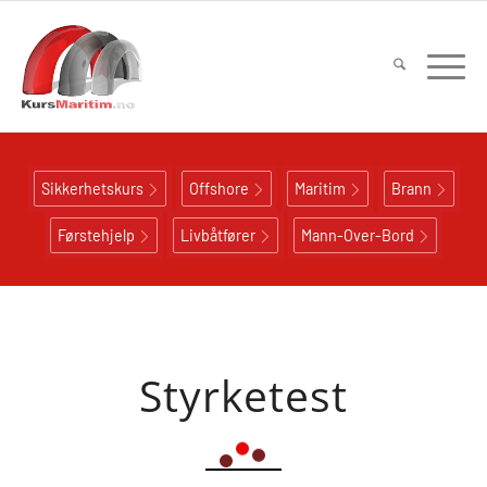
Sikkerhetskurs
Offshore
Maritim
Brann
Førstehjelp
Livbåtfører
Mann-Over-Bord
Styrketest