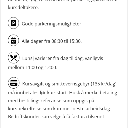
Livbåtfører konvensjonell livbåt –
Videregående sikkerhetsopplæring
kursdeltakere.
grunnleggende (OSE135)
for skipsoffiserer (MBS100)
Livbåtfører konvensjonell repetisjon
Gode parkeringsmuligheter.
(OSE1361)
Livbåtfører konvertering til FF48 inkl.
Alle dager fra 08:30 til 15:30.
repetisjon (OSE106)
Lunsj varierer fra dag til dag, vanligvis
Livbåtfører sliskelivbåt repetisjon
mellom 11:00 og 12:00.
(OSE1301)
Livbåtfører sliskestuplivbåt –
Kursavgift og smittevernsgebyr (135 kr/dag)
grunnleggende (OSE129)
må innbetales før kursstart. Husk å merke betaling
Mann-Over-Bord (hurtiggående) liten
med bestillingsreferanse som oppgis på
båt m/mørkekjøring – grunnleggende
kursbekreftelse som kommer neste arbeidsdag.
(OSE114)
Bedriftskunder kan velge å få faktura tilsendt.
Mann-Over-Bord (hurtiggående) liten