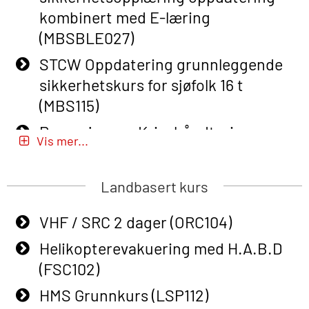
kombinert med E-læring
Basic Safety Training (English) – with
(MBSBLE027)
E-learning (OBSBLE050)
STCW Oppdatering grunnleggende
Helikopterevakuering inkl pustelunge
sikkerhetskurs for sjøfolk 16 t
med adaptive e-læring (OSEBLE018)
(MBS115)
Helicopter Underwater Escape incl.
Passasjer- og Krisehåndtering
Airpocket with E-learning (English)
Vis mer...
(MBSBLE020)
(OSEBLE009)
Passasjer- og Krisehåndtering
Landbasert kurs
Additional Basic Safety Training for
oppdatering (MBSBLE019)
the Norwegian Sector (OBS117)
VHF / SRC 2 dager (ORC104)
STCW Grunnleggende
Grunnleggende Sikkerhetskurs –
sikkerhetsopplæring for fiskere
Helikopterevakuering med H.A.B.D
Rep. for helikoptermannskap inkl.
(MBSBLE031)
(FSC102)
HABD (FSC122)
STCW Grunnleggende
HMS Grunnkurs (LSP112)
Påbygging fra Offshore Norge til