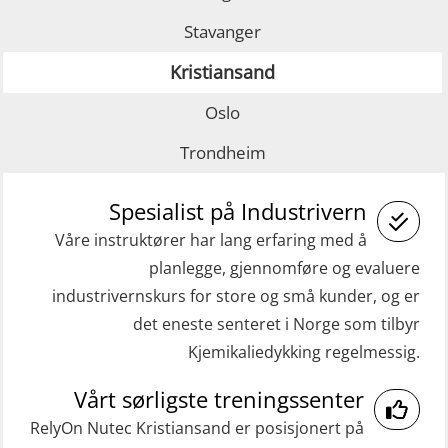
Fallsikring (FAR108)
GWO: BST Refresher – Offshore
Stavanger
(Blended with Adaptive e-learning +
GOC sertifikat grunnleggende
Kristiansand
practical) (RBSBLE025)
(GMDSS) (MRC101)
GWO: BST Refresher – Onshore
GOC sertifikat repetisjon (GMDSS)
Oslo
(Blended with Adaptive e-learning
(MRC102)
Trondheim
practical) (RBSBLE026)
Helikopterevakuering med HABD,
Spesialist på Industrivern
GWO: BST Refresher – Onshore
inkl. brannslukning (FSC121)
(Blended: e-learning practical)
Våre instruktører har lang erfaring med å
Medisinsk behandling 40 t (MFA104)
planlegge, gjennomføre og evaluere
(RBSBLE009)
Medisinsk førstehjelp 8 t (MFA108)
industrivernskurs for store og små kunder, og er
Gass kurs H2S (OSP105)
Oppdatering medisinsk behandling 8
det eneste senteret i Norge som tilbyr
Grunnleggende sikkerhetskurs –
Kjemikaliedykking regelmessig.
t (MFA107)
Repetisjon (Norsk) for
ROC sertifikat grunnleggende
Vårt sørligste treningssenter
beredskapspersonell med E-læring
(GMDSS) (ORC102)
RelyOn Nutec Kristiansand er posisjonert på
(OBSBLE044)