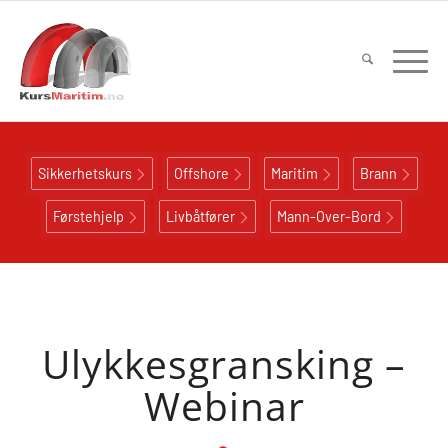
Sikkerhetskurs
Offshore
Maritim
Brann
Førstehjelp
Livbåtfører
Mann-Over-Bord
Ulykkesgransking –
Webinar