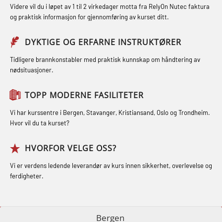
Røykdykking industrivern –
Videre vil du i løpet av 1 til 2 virkedager motta fra RelyOn Nutec faktura
STCW Kombi Oppdatering Offiserer
GOC sertifikat grunnleggende
repetisjon (LFI105)
og praktisk informasjon for gjennomføring av kurset ditt.
og Medisinsk Behandling med
(GMDSS) (MRC101)
Sikkerhetskurs for ansatte på
Webinar (MBS1341)
DYKTIGE OG ERFARNE INSTRUKTØRER
GOC sertifikat repetisjon (GMDSS)
oppdrettsanlegg (LBS100)
STCW Oppdatering for offiserer 24 t
(MRC102)
Tidligere brannkonstabler med praktisk kunnskap om håndtering av
Ulykkesgransking – Webinar (LSP103)
nødsituasjoner.
(MBS114)
GSK Sikkerhetskurs offshore for
Varme Arbeider – Slukkeøvelser
STCW Medisinsk førstehjelp (MFA1081)
oljearbeidere (OBS1055)
TOPP MODERNE FASILITETER
(LFI100)
STCW Medisinsk førstehjelp
GWO: BST – Offshore (Blended with
Vi har kurssentre i Bergen, Stavanger, Kristiansand, Oslo og Trondheim.
oppdatering (MBSBLE025)
Hvor vil du ta kurset?
Adaptive e-learning + practical)
(RBSBLE018)
STCW Oppdatering Medisinsk
HVORFOR VELGE OSS?
behandling (MBSBLE018)
GWO: BST – Offshore (Blended: e-
Vi er verdens ledende leverandør av kurs innen sikkerhet, overlevelse og
learning practical) (RBSBLE001)
Påbygging fra Offshore Norge til
ferdigheter.
Grunnleggende sikkerhetsopplæring
GWO: BST – Onshore (Blended: e-
for sjøfolk (MBS325)
learning practical) (RBSBLE002)
Bergen