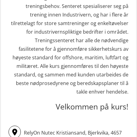
STCW Redningsfarkost oppdatering
repetisjonskurs med e-læring
treningsbehov. Senteret spesialiserer seg på
sliskebåt (MSE116)
(ABSBLE010)
trening innen Industrivern, og har i flere år
STCW Sikkerhetsopplæring for
tilrettelagt for store samtreninger og enkeltøvelser
Kondisjonstest (OSC151)
sjøfolk på mindre skip med eLearning
for industrivernspliktige bedrifter i området.
Ledertrening i beredskap og
(MBSBLE003)
Treningssenteret har alle de nødvendige
krisehåndtering for plattformsjefer
fasilitetene for å gjennomføre sikkerhetskurs av
STCW oppdatering Livbåtfører
(OER105)
høyeste standard for offshore, maritim, luftfart og
redningsfarkoster 8 t – konvensjonell
militæret. Alle kurs gjennomføres til den høyeste
Livbåtfører FF1200 repetisjon
båt (MSE103)
standard, og sammen med kunden utarbeides de
(OSE1431)
STCW oppdatering Mann-Over-Bord
beste nødprosedyrene og beredskapsplaner til å
Livbåtfører FF1200 repetisjon
(hurtiggående) 16 t m/mørkekjøring
takle enhver hendelse.
simulator (OSE161)
(MSE113)
Velkommen på kurs!
Livbåtfører Sliskelivbåt grunnkurs
STCW oppgradering for
m/E-læring (OSEBLE006)
dekksoffiserer uten fartstid 66 t
Livbåtfører fritt fall FF48 repetisjon
(MBS124)
RelyOn Nutec Kristiansand, Bjerkvika, 4657