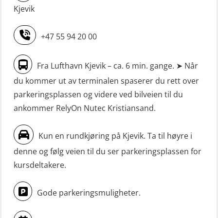
(OSE1471)
STCW oppgradering for
Kjevik
Livbåtfører grunnkurs m/E-læring
maskinoffiserer uten fartstid 66 t
FF1200 (OSE1424)
(MBS125)
+47 55 94 20 00
Livbåtfører grunnkurs m/E-læring
Sikkerhetskurs for ansatte på
Fra Lufthavn Kjevik – ca. 6 min. gange. ➤ Når
FF1200 simulator (OSEBLE007)
oppdrettsanlegg (LBS100)
du kommer ut av terminalen spaserer du rett over
Livbåtfører grunnkurs m/E-læring
Sjøfolk med særskilte sikringsplikter
parkeringsplassen og videre ved bilveien til du
FF48 og FF1000D (OSEBLE004)
(MBS1191)
ankommer RelyOn Nutec Kristiansand.
Livbåtfører grunnkurs m/E-læring
Ulykkesgransking – Webinar (LSP103)
Konvensjonell livbåt (OSEBLE005)
Kun en rundkjøring på Kjevik. Ta til høyre i
VHF / SRC 2 dager (ORC104)
denne og følg veien til du ser parkeringsplassen for
Livbåtfører konvensjonell livbåt –
Videregående sikkerhetsopplæring
kursdeltakere.
grunnleggende (OSE135)
for skipsoffiserer (MBS100)
Livbåtfører konvensjonell repetisjon
Gode parkeringsmuligheter.
(OSE1361)