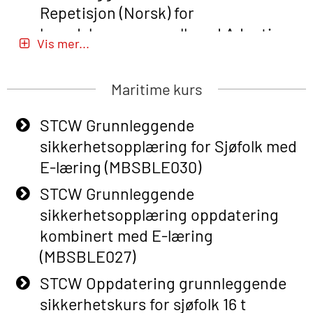
Repetisjon (Norsk) for
beredskapspersonell med Adaptive
Vis mer...
E-læring (OBSBLE051)
Basic Safety Training (English) – with
Maritime kurs
Adaptive E-learning (OBSBLE047)
STCW Grunnleggende
Basic Safety Training – Refresher
sikkerhetsopplæring for Sjøfolk med
Course (English) with E-learning
E-læring (MBSBLE030)
(OBSBLE048)
STCW Grunnleggende
Basic Safety Training – Refresher
sikkerhetsopplæring oppdatering
Course (English) (OBS1063)
kombinert med E-læring
Basic Safety Training (English) – with
(MBSBLE027)
E-learning (OBSBLE050)
STCW Oppdatering grunnleggende
Helikopterevakuering inkl pustelunge
sikkerhetskurs for sjøfolk 16 t