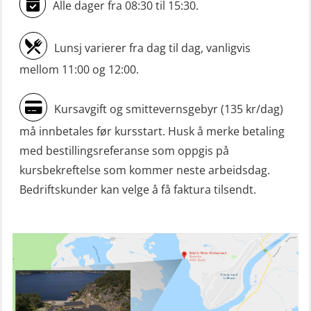
Livbåtfører konvertering til FF48 inkl.
Alle dager fra 08:30 til 15:30.
repetisjon (OSE106)
Lunsj varierer fra dag til dag, vanligvis
Livbåtfører sliskelivbåt repetisjon
mellom 11:00 og 12:00.
(OSE1301)
Livbåtfører sliskestuplivbåt –
Kursavgift og smittevernsgebyr (135 kr/dag)
grunnleggende (OSE129)
må innbetales før kursstart. Husk å merke betaling
Mann-Over-Bord (hurtiggående) liten
med bestillingsreferanse som oppgis på
båt m/mørkekjøring – grunnleggende
kursbekreftelse som kommer neste arbeidsdag.
(OSE114)
Bedriftskunder kan velge å få faktura tilsendt.
Mann-Over-Bord (hurtiggående) liten
båt m/mørkekjøring – repetisjon
(OSE151)
Mann-Over-Bord (hurtiggående) liten
båt u/mørkekjøring – grunnleggende