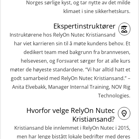
Norges sørlige kyst, og tar nytte av det milde
ROC sertifikat repetisjon (GMDSS)
HLO/MOB/Søk- og Redningslag
klimaet i sine sikkerhetskurs.
(ORC103)
kombinasjon – repetisjon (OSC1162)
STCW Grunnkurs Redningsfarkoster
Ekspertinstruktører
HLO/Søk & Redningslag kombinasjon
(MBSBLE022)
Instruktørene hos RelyOn Nutec Kristiansand
– repetisjon (OSC1161)
har viet karrieren sin til å møte kundens behov. Et
STCW Hurtiggående mann over bord
Helikopterevakuering inkl.
dedikert team med bakgrunn fra brannvesen,
båt (HMOB) (MSE100)
Pustelunge (OSE1251)
helsevesen, og Forsvaret sørger for at alle kurs
STCW Hurtiggående mann over bord
møter de høyeste standardene. “Vi har alltid hatt et
Helikopterevakuering med HABD,
båt (HMOB) oppdatering (MSE1001)
godt samarbeid med RelyOn Nutec Kristiansand.” –
inkl. Brannslukking og Førstehjelp-
Anita Elvebakk, Manager Internal Training, NOV Rig
STCW Livbåtfører redningsfarkoster
sivile mannskaper (FSC119)
Technologies.
32 t (MSE1031)
Helikopterevakuering med HABD,
STCW Mann-Over-Bord
Hvorfor velge RelyOn Nutec
inkl. brannslukning (FSC121)
Kristiansand?
(hurtiggående) 32 t m/mørkekjøring
Hjertestarter brukerkurs (OFA107)
Kristiansand ble innlemmet i RelyOn Nutec i 2015,
(MSE112)
Kombi Søk og Redningslag og HLO
men har lenge bistått lokale bedrifter med deres