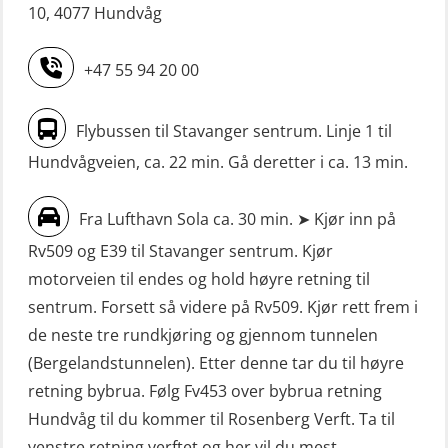
Livbåtfører grunnkurs m/E-læring
maskinoffiserer uten fartstid 66 t
10, 4077 Hundvåg
FF1200 (OSE1424)
(MBS125)
+47 55 94 20 00
Livbåtfører grunnkurs m/E-læring
Sikkerhetskurs for ansatte på
FF1200 simulator (OSEBLE007)
oppdrettsanlegg (LBS100)
Flybussen til Stavanger sentrum. Linje 1 til
Livbåtfører grunnkurs m/E-læring
Sjøfolk med særskilte sikringsplikter
Hundvågveien, ca. 22 min. Gå deretter i ca. 13 min.
FF48 og FF1000D (OSEBLE004)
(MBS1191)
Livbåtfører grunnkurs m/E-læring
Ulykkesgransking – Webinar (LSP103)
Fra Lufthavn Sola ca. 30 min. ➤ Kjør inn på
Konvensjonell livbåt (OSEBLE005)
Rv509 og E39 til Stavanger sentrum. Kjør
VHF / SRC 2 dager (ORC104)
motorveien til endes og hold høyre retning til
Livbåtfører konvensjonell livbåt –
Videregående sikkerhetsopplæring
sentrum. Forsett så videre på Rv509. Kjør rett frem i
grunnleggende (OSE135)
for skipsoffiserer (MBS100)
de neste tre rundkjøring og gjennom tunnelen
Livbåtfører konvensjonell repetisjon
(Bergelandstunnelen). Etter denne tar du til høyre
(OSE1361)
retning bybrua. Følg Fv453 over bybrua retning
Hundvåg til du kommer til Rosenberg Verft. Ta til
Livbåtfører konvertering til FF48 inkl.
venstre retning verftet og her vil du mest