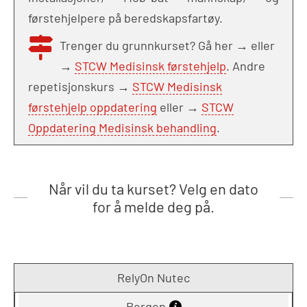
førstehjelpere på beredskapsfartøy.
Trenger du grunnkurset? Gå her →
eller
→
STCW Medisinsk førstehjelp
. Andre
repetisjonskurs →
STCW Medisinsk
førstehjelp oppdatering
eller →
STCW
Oppdatering Medisinsk behandling
.
Når vil du ta kurset? Velg en dato
for å melde deg på.
RelyOn Nutec
Bergen