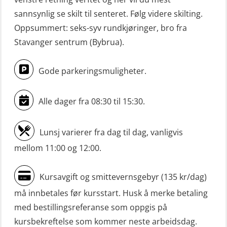
repetisjon (OSE106)
sannsynlig se skilt til senteret. Følg videre skilting.
Livbåtfører sliskelivbåt repetisjon
Oppsummert: seks-syv rundkjøringer, bro fra
(OSE1301)
Stavanger sentrum (Bybrua).
Livbåtfører sliskestuplivbåt –
grunnleggende (OSE129)
Gode parkeringsmuligheter.
Mann-Over-Bord (hurtiggående) liten
Alle dager fra 08:30 til 15:30.
båt m/mørkekjøring – grunnleggende
(OSE114)
Lunsj varierer fra dag til dag, vanligvis
Mann-Over-Bord (hurtiggående) liten
mellom 11:00 og 12:00.
båt m/mørkekjøring – repetisjon
(OSE151)
Kursavgift og smittevernsgebyr (135 kr/dag)
Mann-Over-Bord (hurtiggående) liten
må innbetales før kursstart. Husk å merke betaling
båt u/mørkekjøring – grunnleggende
med bestillingsreferanse som oppgis på
(OSE1142)
kursbekreftelse som kommer neste arbeidsdag.