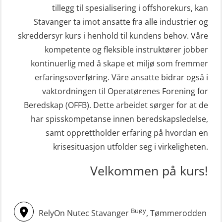
sliskebåt (MSE116)
(ABSBLE010)
tillegg til spesialisering i offshorekurs, kan
STCW Sikkerhetsopplæring for
Stavanger ta imot ansatte fra alle industrier og
Kondisjonstest (OSC151)
sjøfolk på mindre skip med eLearning
skreddersyr kurs i henhold til kundens behov. Våre
Ledertrening i beredskap og
(MBSBLE003)
kompetente og fleksible instruktører jobber
krisehåndtering for plattformsjefer
kontinuerlig med å skape et miljø som fremmer
STCW oppdatering Livbåtfører
(OER105)
erfaringsoverføring. Våre ansatte bidrar også i
redningsfarkoster 8 t – konvensjonell
vaktordningen til Operatørenes Forening for
Livbåtfører FF1200 repetisjon
båt (MSE103)
Beredskap (OFFB). Dette arbeidet sørger for at de
(OSE1431)
STCW oppdatering Mann-Over-Bord
har spisskompetanse innen beredskapsledelse,
Livbåtfører FF1200 repetisjon
(hurtiggående) 16 t m/mørkekjøring
samt opprettholder erfaring på hvordan en
simulator (OSE161)
(MSE113)
krisesituasjon utfolder seg i virkeligheten.
Livbåtfører Sliskelivbåt grunnkurs
STCW oppgradering for
Velkommen på kurs!
m/E-læring (OSEBLE006)
dekksoffiserer uten fartstid 66 t
Livbåtfører fritt fall FF48 repetisjon
(MBS124)
(OSE1471)
Buøy
RelyOn Nutec Stavanger
, Tømmerodden
STCW oppgradering for