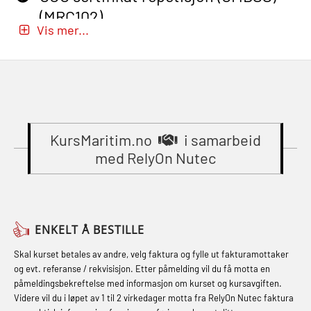
mindre skip oppdatering
(MRC102)
Beredskapsledelse – repetisjon
(MBSBLE029)
Vis mer...
(OER1091)
GWO: BST – Onshore (Blended: e-
STCW Brannledelse – Oppdatering
learning practical) (RBSBLE002)
Compressed Air Emergency
(MBSBLE023)
Breathing System (CA-EBS) Initial
Gass kurs H2S (OSP105)
STCW Oppdatering videregående
Deployment (OBS119)
Gass kurs H2S (OSP105)
sikkerhetskurs for offiserer
Compressed Air Emergency
(MBSBLE024)
KursMaritim.no
i samarbeid
Grunnkurs Industrivern (LSC115)
Breathing System (CA-EBS) og
med RelyOn Nutec
STCW Oppdatering videregående
Grunnkurs Røykdykking Industrivern
Skuldermåling (OBS125)
sikkerhetskurs for offiserer og
(LFI104)
FSE Førstehjelpsøvelser (LFA108)
Medisinsk behandling – Kombi
Helikopterevakuering med HABD,
Fallsikring (FAR108)
(MBSBLE021)
ENKELT Å BESTILLE
inkl. brannslukning (FSC121)
Førstehjelp – repetisjon (OFA102)
STCW kombi oppdatering offiserer
Skal kurset betales av andre, velg faktura og fylle ut fakturamottaker
Hjertestarter brukerkurs (OFA107)
og evt. referanse / rekvisisjon. Etter påmelding vil du få motta en
og med.behandling (MBS134)
Førstehjelp grunnkurs (OFABLE101)
påmeldingsbekreftelse med informasjon om kurset og kursavgiften.
Røykdykking industrivern –
Videre vil du i løpet av 1 til 2 virkedager motta fra RelyOn Nutec faktura
STCW Kombi Oppdatering Offiserer
GOC sertifikat grunnleggende
repetisjon (LFI105)