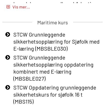
beredskapspersonell med Adaptive
Vis mer...
E-læring (OBSBLE051)
Basic Safety Training (English) – with
Maritime kurs
Adaptive E-learning (OBSBLE047)
STCW Grunnleggende
Basic Safety Training – Refresher
sikkerhetsopplæring for Sjøfolk med
Course (English) with E-learning
E-læring (MBSBLE030)
(OBSBLE048)
STCW Grunnleggende
Basic Safety Training – Refresher
sikkerhetsopplæring oppdatering
Course (English) (OBS1063)
kombinert med E-læring
Basic Safety Training (English) – with
(MBSBLE027)
E-learning (OBSBLE050)
STCW Oppdatering grunnleggende
Helikopterevakuering inkl pustelunge
sikkerhetskurs for sjøfolk 16 t
med adaptive e-læring (OSEBLE018)
(MBS115)