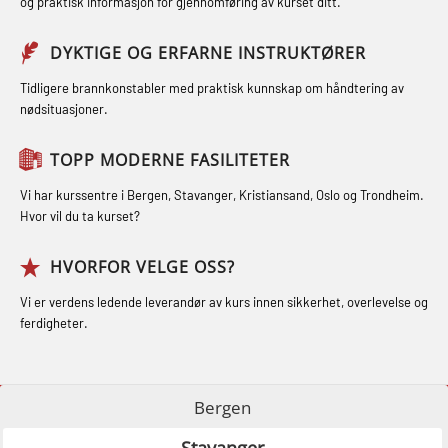
og praktisk informasjon for gjennomføring av kurset ditt.
og Medisinsk Behandling med
(GMDSS) (MRC101)
Sikkerhetskurs for ansatte på
Webinar (MBS1341)
DYKTIGE OG ERFARNE INSTRUKTØRER
GOC sertifikat repetisjon (GMDSS)
oppdrettsanlegg (LBS100)
STCW Oppdatering for offiserer 24 t
(MRC102)
Tidligere brannkonstabler med praktisk kunnskap om håndtering av
Ulykkesgransking – Webinar (LSP103)
nødsituasjoner.
(MBS114)
GSK Sikkerhetskurs offshore for
Varme Arbeider – Slukkeøvelser
STCW Medisinsk førstehjelp (MFA1081)
oljearbeidere (OBS1055)
TOPP MODERNE FASILITETER
(LFI100)
STCW Medisinsk førstehjelp
GWO: BST – Offshore (Blended with
Vi har kurssentre i Bergen, Stavanger, Kristiansand, Oslo og Trondheim.
oppdatering (MBSBLE025)
Hvor vil du ta kurset?
Adaptive e-learning + practical)
(RBSBLE018)
STCW Oppdatering Medisinsk
HVORFOR VELGE OSS?
behandling (MBSBLE018)
GWO: BST – Offshore (Blended: e-
Vi er verdens ledende leverandør av kurs innen sikkerhet, overlevelse og
learning practical) (RBSBLE001)
Påbygging fra Offshore Norge til
ferdigheter.
Grunnleggende sikkerhetsopplæring
GWO: BST – Onshore (Blended: e-
for sjøfolk (MBS325)
learning practical) (RBSBLE002)
Bergen
Fallsikring (FAR108)
GWO: BST Refresher – Offshore
Stavanger