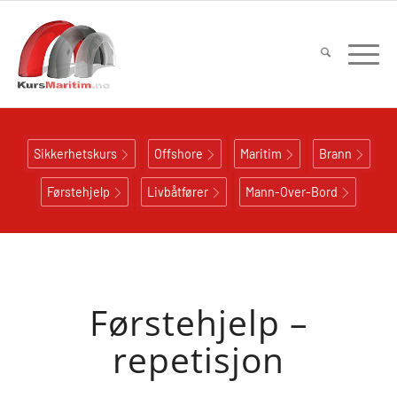
Sikkerhetskurs
Offshore
Maritim
Brann
Førstehjelp
Livbåtfører
Mann-Over-Bord
Førstehjelp –
repetisjon