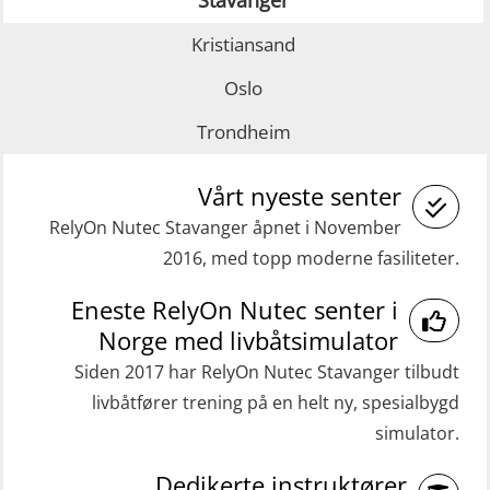
(Blended with Adaptive e-learning +
GOC sertifikat grunnleggende
Kristiansand
practical) (RBSBLE025)
(GMDSS) (MRC101)
GWO: BST Refresher – Onshore
GOC sertifikat repetisjon (GMDSS)
Oslo
(Blended with Adaptive e-learning
(MRC102)
Trondheim
practical) (RBSBLE026)
Helikopterevakuering med HABD,
Vårt nyeste senter
GWO: BST Refresher – Onshore
inkl. brannslukning (FSC121)
(Blended: e-learning practical)
RelyOn Nutec Stavanger åpnet i November
Medisinsk behandling 40 t (MFA104)
2016, med topp moderne fasiliteter.
(RBSBLE009)
Medisinsk førstehjelp 8 t (MFA108)
Gass kurs H2S (OSP105)
Eneste RelyOn Nutec senter i
Oppdatering medisinsk behandling 8
Norge med livbåtsimulator
Grunnleggende sikkerhetskurs –
t (MFA107)
Siden 2017 har RelyOn Nutec Stavanger tilbudt
Repetisjon (Norsk) for
ROC sertifikat grunnleggende
livbåtfører trening på en helt ny, spesialbygd
beredskapspersonell med E-læring
(GMDSS) (ORC102)
simulator.
(OBSBLE044)
ROC sertifikat repetisjon (GMDSS)
Dedikerte instruktører
HLO/MOB/Søk- og Redningslag