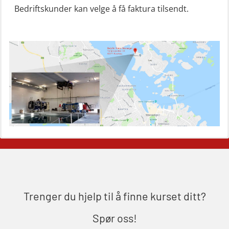
Bedriftskunder kan velge å få faktura tilsendt.
Mann-Over-Bord liten båt (MOB)
u/mørkekjøring – repetisjon (OSE152)
Mørkekjøring-modul for Mann-Over-
Bord (hurtiggående) liten båt
(OSE1001)
ROC sertifikat grunnleggende
(GMDSS) (ORC102)
ROC sertifikat repetisjon (GMDSS)
(ORC103)
Skadestedsledelse (OER108)
Skadestedsledelse – repetisjon
Trenger du hjelp til å finne kurset ditt?
(OER118)
Spør oss!
Skuldermåling (OBS120)