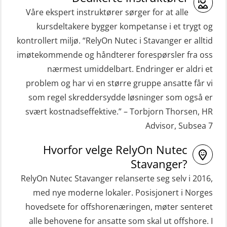
(ORC103)
kombinasjon – repetisjon (OSC1162)
Våre ekspert instruktører sørger for at alle
STCW Grunnkurs Redningsfarkoster
kursdeltakere bygger kompetanse i et trygt og
HLO/Søk & Redningslag kombinasjon
(MBSBLE022)
kontrollert miljø. “RelyOn Nutec i Stavanger er alltid
– repetisjon (OSC1161)
imøtekommende og håndterer forespørsler fra oss
STCW Hurtiggående mann over bord
Helikopterevakuering inkl.
nærmest umiddelbart. Endringer er aldri et
båt (HMOB) (MSE100)
Pustelunge (OSE1251)
problem og har vi en større gruppe ansatte får vi
STCW Hurtiggående mann over bord
som regel skreddersydde løsninger som også er
Helikopterevakuering med HABD,
båt (HMOB) oppdatering (MSE1001)
svært kostnadseffektive.” – Torbjorn Thorsen, HR
inkl. Brannslukking og Førstehjelp-
Advisor, Subsea 7
STCW Livbåtfører redningsfarkoster
sivile mannskaper (FSC119)
32 t (MSE1031)
Hvorfor velge RelyOn Nutec
Helikopterevakuering med HABD,
STCW Mann-Over-Bord
Stavanger?
inkl. brannslukning (FSC121)
(hurtiggående) 32 t m/mørkekjøring
RelyOn Nutec Stavanger relanserte seg selv i 2016,
Hjertestarter brukerkurs (OFA107)
(MSE112)
med nye moderne lokaler. Posisjonert i Norges
Kombi Søk og Redningslag og HLO
hovedsete for offshorenæringen, møter senteret
STCW Redningsfarkost oppdatering
repetisjonskurs med e-læring
alle behovene for ansatte som skal ut offshore. I