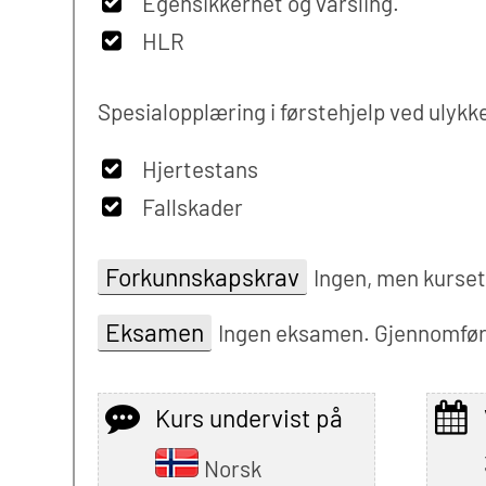
Egensikkerhet og varsling.
HLR
Spesialopplæring i førstehjelp ved ulykk
Hjertestans
Fallskader
Forkunnskapskrav
Ingen, men kurset
Eksamen
Ingen eksamen. Gjennomført
Kurs undervist på
Norsk