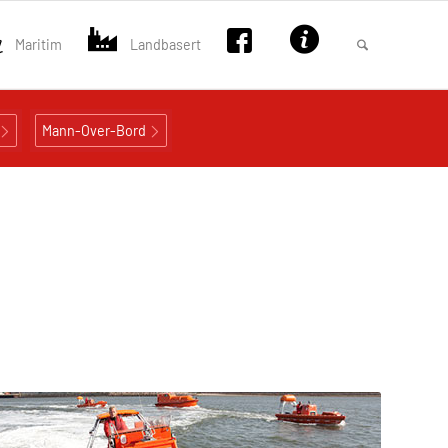
Maritim
Landbasert
Mann-Over-Bord
r