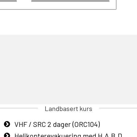
Landbasert kurs
VHF / SRC 2 dager (ORC104)
Helikopterevakuering med H.A.B.D