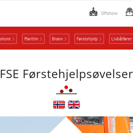
Offshore
fshore
Maritim
Brann
Førstehjelp
Livbåtfører
FSE Førstehjelpsøvelse