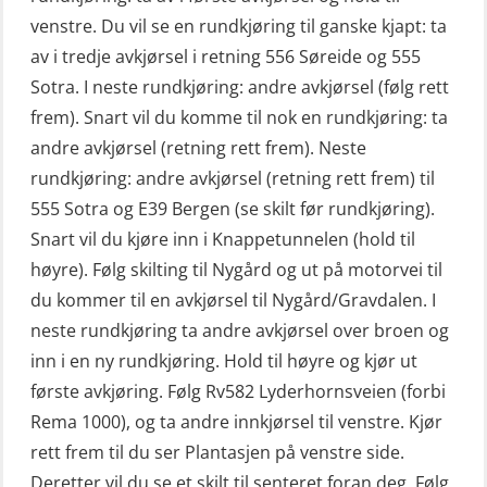
Konvensjonell livbåt (OSEBLE005)
venstre. Du vil se en rundkjøring til ganske kjapt: ta
VHF / SRC 2 dager (ORC104)
av i tredje avkjørsel i retning 556 Søreide og 555
Livbåtfører konvensjonell livbåt –
Videregående sikkerhetsopplæring
Sotra. I neste rundkjøring: andre avkjørsel (følg rett
grunnleggende (OSE135)
for skipsoffiserer (MBS100)
frem). Snart vil du komme til nok en rundkjøring: ta
Livbåtfører konvensjonell repetisjon
andre avkjørsel (retning rett frem). Neste
(OSE1361)
rundkjøring: andre avkjørsel (retning rett frem) til
555 Sotra og E39 Bergen (se skilt før rundkjøring).
Livbåtfører konvertering til FF48 inkl.
Snart vil du kjøre inn i Knappetunnelen (hold til
repetisjon (OSE106)
høyre). Følg skilting til Nygård og ut på motorvei til
Livbåtfører sliskelivbåt repetisjon
du kommer til en avkjørsel til Nygård/Gravdalen. I
(OSE1301)
neste rundkjøring ta andre avkjørsel over broen og
Livbåtfører sliskestuplivbåt –
inn i en ny rundkjøring. Hold til høyre og kjør ut
grunnleggende (OSE129)
første avkjøring. Følg Rv582 Lyderhornsveien (forbi
Rema 1000), og ta andre innkjørsel til venstre. Kjør
Mann-Over-Bord (hurtiggående) liten
rett frem til du ser Plantasjen på venstre side.
båt m/mørkekjøring – grunnleggende
Deretter vil du se et skilt til senteret foran deg. Følg