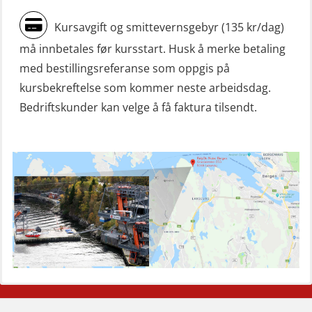
ROC sertifikat repetisjon (GMDSS)
Kursavgift og smittevernsgebyr (135 kr/dag)
(ORC103)
må innbetales før kursstart. Husk å merke betaling
Skadestedsledelse (OER108)
med bestillingsreferanse som oppgis på
kursbekreftelse som kommer neste arbeidsdag.
Skadestedsledelse – repetisjon
Bedriftskunder kan velge å få faktura tilsendt.
(OER118)
Skuldermåling (OBS120)
Sliskelivbåt grunnkurs m/E-læring
simulator (OSEBLE008)
Sliskelivbåt repetisjon, simulator
(OSE1302)
Styrketest (OSC152)
Søk og redningslag grunnkurs
(OFIBLE103)