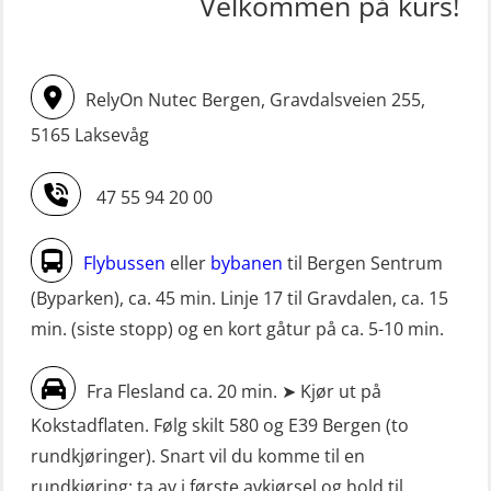
Velkommen på kurs!
STCW oppdatering Mann-Over-Bord
Livbåtfører FF1200 repetisjon
(hurtiggående) 16 t m/mørkekjøring
simulator (OSE161)
(MSE113)
RelyOn Nutec Bergen, Gravdalsveien 255,
Livbåtfører Sliskelivbåt grunnkurs
STCW oppgradering for
5165 Laksevåg
m/E-læring (OSEBLE006)
dekksoffiserer uten fartstid 66 t
Livbåtfører fritt fall FF48 repetisjon
(MBS124)
47 55 94 20 00
(OSE1471)
STCW oppgradering for
Livbåtfører grunnkurs m/E-læring
maskinoffiserer uten fartstid 66 t
Flybussen
eller
bybanen
til Bergen Sentrum
FF1200 (OSE1424)
(MBS125)
(Byparken), ca. 45 min. Linje 17 til Gravdalen, ca. 15
min. (siste stopp) og en kort gåtur på ca. 5-10 min.
Livbåtfører grunnkurs m/E-læring
Sikkerhetskurs for ansatte på
FF1200 simulator (OSEBLE007)
oppdrettsanlegg (LBS100)
Fra Flesland ca. 20 min. ➤ Kjør ut på
Livbåtfører grunnkurs m/E-læring
Sjøfolk med særskilte sikringsplikter
Kokstadflaten. Følg skilt 580 og E39 Bergen (to
FF48 og FF1000D (OSEBLE004)
(MBS1191)
rundkjøringer). Snart vil du komme til en
Livbåtfører grunnkurs m/E-læring
Ulykkesgransking – Webinar (LSP103)
rundkjøring: ta av i første avkjørsel og hold til