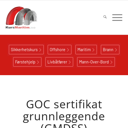
Sikkerhetskurs
Offshore
Maritim
Brann
Førstehjelp
Livbåtfører
Mann-Over-Bord
GOC sertifikat
grunnleggende
(GMDSS)