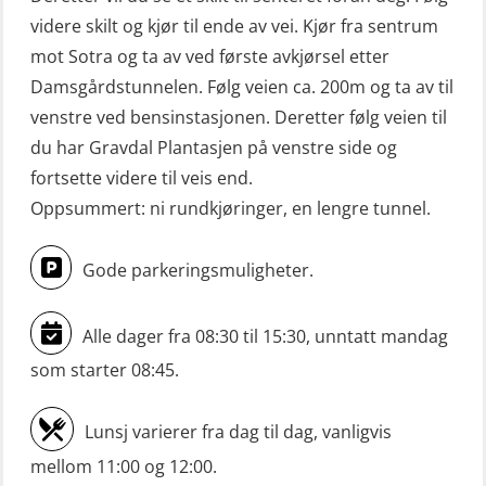
(OSE114)
videre skilt og kjør til ende av vei. Kjør fra sentrum
Mann-Over-Bord (hurtiggående) liten
mot Sotra og ta av ved første avkjørsel etter
båt m/mørkekjøring – repetisjon
Damsgårdstunnelen. Følg veien ca. 200m og ta av til
(OSE151)
venstre ved bensinstasjonen. Deretter følg veien til
du har Gravdal Plantasjen på venstre side og
Mann-Over-Bord (hurtiggående) liten
fortsette videre til veis end.
båt u/mørkekjøring – grunnleggende
Oppsummert: ni rundkjøringer, en lengre tunnel.
(OSE1142)
Mann-Over-Bord liten båt (MOB)
Gode parkeringsmuligheter.
u/mørkekjøring – repetisjon (OSE152)
Alle dager fra 08:30 til 15:30, unntatt mandag
Mørkekjøring-modul for Mann-Over-
Bord (hurtiggående) liten båt
som starter 08:45.
(OSE1001)
Lunsj varierer fra dag til dag, vanligvis
ROC sertifikat grunnleggende
mellom 11:00 og 12:00.
(GMDSS) (ORC102)