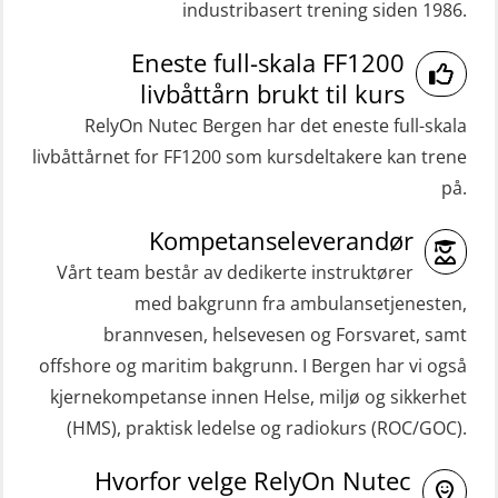
industribasert trening siden 1986.
(RBSBLE009)
Medisinsk førstehjelp 8 t (MFA108)
Gass kurs H2S (OSP105)
Eneste full-skala FF1200
Oppdatering medisinsk behandling 8
livbåttårn brukt til kurs
Grunnleggende sikkerhetskurs –
t (MFA107)
RelyOn Nutec Bergen har det eneste full-skala
Repetisjon (Norsk) for
ROC sertifikat grunnleggende
livbåttårnet for FF1200 som kursdeltakere kan trene
beredskapspersonell med E-læring
(GMDSS) (ORC102)
på.
(OBSBLE044)
ROC sertifikat repetisjon (GMDSS)
Kompetanseleverandør
HLO/MOB/Søk- og Redningslag
(ORC103)
kombinasjon – repetisjon (OSC1162)
Vårt team består av dedikerte instruktører
STCW Grunnkurs Redningsfarkoster
med bakgrunn fra ambulansetjenesten,
HLO/Søk & Redningslag kombinasjon
(MBSBLE022)
brannvesen, helsevesen og Forsvaret, samt
– repetisjon (OSC1161)
offshore og maritim bakgrunn. I Bergen har vi også
STCW Hurtiggående mann over bord
Helikopterevakuering inkl.
kjernekompetanse innen Helse, miljø og sikkerhet
båt (HMOB) (MSE100)
Pustelunge (OSE1251)
(HMS), praktisk ledelse og radiokurs (ROC/GOC).
STCW Hurtiggående mann over bord
Helikopterevakuering med HABD,
Hvorfor velge RelyOn Nutec
båt (HMOB) oppdatering (MSE1001)