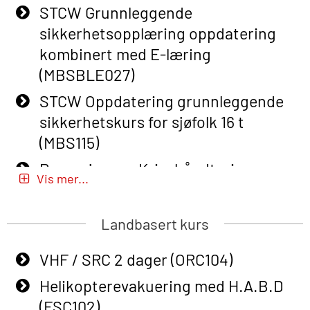
STCW Grunnleggende
Basic Safety Training – Refresher
sikkerhetsopplæring oppdatering
Course (English) (OBS1063)
kombinert med E-læring
Basic Safety Training (English) – with
(MBSBLE027)
E-learning (OBSBLE050)
STCW Oppdatering grunnleggende
Helikopterevakuering inkl pustelunge
sikkerhetskurs for sjøfolk 16 t
med adaptive e-læring (OSEBLE018)
(MBS115)
Helicopter Underwater Escape incl.
Passasjer- og Krisehåndtering
Airpocket with E-learning (English)
Vis mer...
(MBSBLE020)
(OSEBLE009)
Passasjer- og Krisehåndtering
Landbasert kurs
Additional Basic Safety Training for
oppdatering (MBSBLE019)
the Norwegian Sector (OBS117)
VHF / SRC 2 dager (ORC104)
STCW Grunnleggende
Grunnleggende Sikkerhetskurs –
sikkerhetsopplæring for fiskere
Helikopterevakuering med H.A.B.D
Rep. for helikoptermannskap inkl.
(MBSBLE031)
(FSC102)