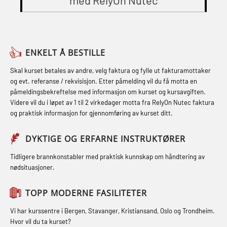
med RelyOn Nutec
STCW Oppdatering videregående
Grunnkurs Røykdykking Industrivern
Skuldermåling (OBS125)
sikkerhetskurs for offiserer og
(LFI104)
FSE Førstehjelpsøvelser (LFA108)
Medisinsk behandling – Kombi
Helikopterevakuering med HABD,
Fallsikring (FAR108)
(MBSBLE021)
ENKELT Å BESTILLE
inkl. brannslukning (FSC121)
Førstehjelp – repetisjon (OFA102)
STCW kombi oppdatering offiserer
Skal kurset betales av andre, velg faktura og fylle ut fakturamottaker
Hjertestarter brukerkurs (OFA107)
og evt. referanse / rekvisisjon. Etter påmelding vil du få motta en
og med.behandling (MBS134)
Førstehjelp grunnkurs (OFABLE101)
påmeldingsbekreftelse med informasjon om kurset og kursavgiften.
Røykdykking industrivern –
Videre vil du i løpet av 1 til 2 virkedager motta fra RelyOn Nutec faktura
STCW Kombi Oppdatering Offiserer
GOC sertifikat grunnleggende
repetisjon (LFI105)
og praktisk informasjon for gjennomføring av kurset ditt.
og Medisinsk Behandling med
(GMDSS) (MRC101)
Sikkerhetskurs for ansatte på
Webinar (MBS1341)
DYKTIGE OG ERFARNE INSTRUKTØRER
GOC sertifikat repetisjon (GMDSS)
oppdrettsanlegg (LBS100)
STCW Oppdatering for offiserer 24 t
(MRC102)
Tidligere brannkonstabler med praktisk kunnskap om håndtering av
Ulykkesgransking – Webinar (LSP103)
nødsituasjoner.
(MBS114)
GSK Sikkerhetskurs offshore for
Varme Arbeider – Slukkeøvelser
STCW Medisinsk førstehjelp (MFA1081)
oljearbeidere (OBS1055)
TOPP MODERNE FASILITETER
(LFI100)
STCW Medisinsk førstehjelp
GWO: BST – Offshore (Blended with
Vi har kurssentre i Bergen, Stavanger, Kristiansand, Oslo og Trondheim.
oppdatering (MBSBLE025)
Hvor vil du ta kurset?