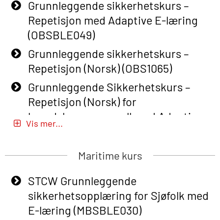
Grunnleggende sikkerhetskurs –
Repetisjon med Adaptive E-læring
(OBSBLE049)
Grunnleggende sikkerhetskurs –
Repetisjon (Norsk) (OBS1065)
Grunnleggende Sikkerhetskurs –
Repetisjon (Norsk) for
beredskapspersonell med Adaptive
Vis mer...
E-læring (OBSBLE051)
Basic Safety Training (English) – with
Maritime kurs
Adaptive E-learning (OBSBLE047)
STCW Grunnleggende
Basic Safety Training – Refresher
sikkerhetsopplæring for Sjøfolk med
Course (English) with E-learning
E-læring (MBSBLE030)
(OBSBLE048)