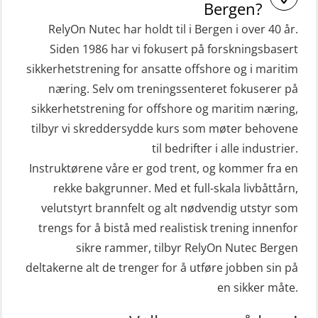
inkl. Brannslukking og Førstehjelp-
Bergen?
STCW Livbåtfører redningsfarkoster
sivile mannskaper (FSC119)
RelyOn Nutec har holdt til i Bergen i over 40 år.
32 t (MSE1031)
Helikopterevakuering med HABD,
Siden 1986 har vi fokusert på forskningsbasert
STCW Mann-Over-Bord
sikkerhetstrening for ansatte offshore og i maritim
inkl. brannslukning (FSC121)
(hurtiggående) 32 t m/mørkekjøring
næring. Selv om treningssenteret fokuserer på
Hjertestarter brukerkurs (OFA107)
sikkerhetstrening for offshore og maritim næring,
(MSE112)
Kombi Søk og Redningslag og HLO
tilbyr vi skreddersydde kurs som møter behovene
STCW Redningsfarkost oppdatering
repetisjonskurs med e-læring
til bedrifter i alle industrier.
sliskebåt (MSE116)
(ABSBLE010)
Instruktørene våre er god trent, og kommer fra en
STCW Sikkerhetsopplæring for
rekke bakgrunner. Med et full-skala livbåttårn,
Kondisjonstest (OSC151)
sjøfolk på mindre skip med eLearning
velutstyrt brannfelt og alt nødvendig utstyr som
Ledertrening i beredskap og
(MBSBLE003)
trengs for å bistå med realistisk trening innenfor
krisehåndtering for plattformsjefer
sikre rammer, tilbyr RelyOn Nutec Bergen
STCW oppdatering Livbåtfører
(OER105)
deltakerne alt de trenger for å utføre jobben sin på
redningsfarkoster 8 t – konvensjonell
en sikker måte.
Livbåtfører FF1200 repetisjon
båt (MSE103)
(OSE1431)