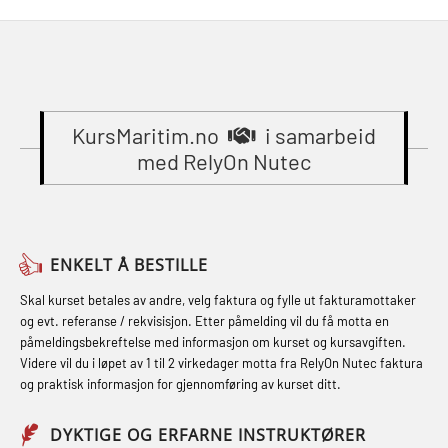
STCW Brannledelse – Oppdatering
learning practical) (RBSBLE002)
Compressed Air Emergency
(MBSBLE023)
Breathing System (CA-EBS) Initial
Gass kurs H2S (OSP105)
STCW Oppdatering videregående
Deployment (OBS119)
Gass kurs H2S (OSP105)
sikkerhetskurs for offiserer
Compressed Air Emergency
(MBSBLE024)
KursMaritim.no
i samarbeid
Grunnkurs Industrivern (LSC115)
Breathing System (CA-EBS) og
med RelyOn Nutec
STCW Oppdatering videregående
Grunnkurs Røykdykking Industrivern
Skuldermåling (OBS125)
sikkerhetskurs for offiserer og
(LFI104)
FSE Førstehjelpsøvelser (LFA108)
Medisinsk behandling – Kombi
Helikopterevakuering med HABD,
Fallsikring (FAR108)
(MBSBLE021)
ENKELT Å BESTILLE
inkl. brannslukning (FSC121)
Førstehjelp – repetisjon (OFA102)
STCW kombi oppdatering offiserer
Skal kurset betales av andre, velg faktura og fylle ut fakturamottaker
Hjertestarter brukerkurs (OFA107)
og evt. referanse / rekvisisjon. Etter påmelding vil du få motta en
og med.behandling (MBS134)
Førstehjelp grunnkurs (OFABLE101)
påmeldingsbekreftelse med informasjon om kurset og kursavgiften.
Røykdykking industrivern –
Videre vil du i løpet av 1 til 2 virkedager motta fra RelyOn Nutec faktura
STCW Kombi Oppdatering Offiserer
GOC sertifikat grunnleggende
repetisjon (LFI105)
og praktisk informasjon for gjennomføring av kurset ditt.
og Medisinsk Behandling med
(GMDSS) (MRC101)
Sikkerhetskurs for ansatte på
Webinar (MBS1341)
DYKTIGE OG ERFARNE INSTRUKTØRER
GOC sertifikat repetisjon (GMDSS)