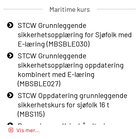
Basic Safety Training (English) – with
Maritime kurs
Adaptive E-learning (OBSBLE047)
STCW Grunnleggende
Basic Safety Training – Refresher
sikkerhetsopplæring for Sjøfolk med
Course (English) with E-learning
E-læring (MBSBLE030)
(OBSBLE048)
STCW Grunnleggende
Basic Safety Training – Refresher
sikkerhetsopplæring oppdatering
Course (English) (OBS1063)
kombinert med E-læring
Basic Safety Training (English) – with
(MBSBLE027)
E-learning (OBSBLE050)
STCW Oppdatering grunnleggende
Helikopterevakuering inkl pustelunge
sikkerhetskurs for sjøfolk 16 t
med adaptive e-læring (OSEBLE018)
(MBS115)
Helicopter Underwater Escape incl.
Passasjer- og Krisehåndtering
Airpocket with E-learning (English)
Vis mer...
(MBSBLE020)