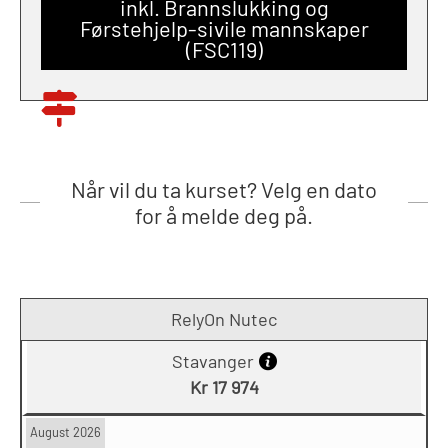
inkl. Brannslukking og
Førstehjelp-sivile mannskaper
(FSC119)
Når vil du ta kurset? Velg en dato
for å melde deg på.
RelyOn Nutec
Stavanger
Kr 17 974
August 2026