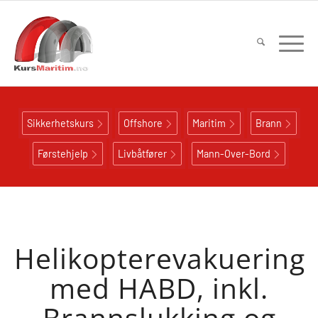
Sikkerhetskurs
Offshore
Maritim
Brann
Førstehjelp
Livbåtfører
Mann-Over-Bord
Helikopterevakuering
med HABD, inkl.
Brannslukking og