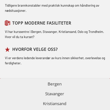
oppdrettsanlegg (LBS100)
STCW Oppdatering for offiserer 24 t
(MRC102)
Tidligere brannkonstabler med praktisk kunnskap om håndtering av
Ulykkesgransking – Webinar (LSP103)
nødsituasjoner.
(MBS114)
GSK Sikkerhetskurs offshore for
Varme Arbeider – Slukkeøvelser
STCW Medisinsk førstehjelp (MFA1081)
oljearbeidere (OBS1055)
TOPP MODERNE FASILITETER
(LFI100)
STCW Medisinsk førstehjelp
GWO: BST – Offshore (Blended with
Vi har kurssentre i Bergen, Stavanger, Kristiansand, Oslo og Trondheim.
oppdatering (MBSBLE025)
Hvor vil du ta kurset?
Adaptive e-learning + practical)
(RBSBLE018)
STCW Oppdatering Medisinsk
HVORFOR VELGE OSS?
behandling (MBSBLE018)
GWO: BST – Offshore (Blended: e-
Vi er verdens ledende leverandør av kurs innen sikkerhet, overlevelse og
learning practical) (RBSBLE001)
Påbygging fra Offshore Norge til
ferdigheter.
Grunnleggende sikkerhetsopplæring
GWO: BST – Onshore (Blended: e-
for sjøfolk (MBS325)
learning practical) (RBSBLE002)
Bergen
Fallsikring (FAR108)
GWO: BST Refresher – Offshore
Stavanger
(Blended with Adaptive e-learning +
GOC sertifikat grunnleggende
Kristiansand
practical) (RBSBLE025)
(GMDSS) (MRC101)