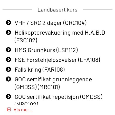
(OSEBLE009)
Passasjer- og Krisehåndtering
Landbasert kurs
Additional Basic Safety Training for
oppdatering (MBSBLE019)
the Norwegian Sector (OBS117)
VHF / SRC 2 dager (ORC104)
STCW Grunnleggende
Grunnleggende Sikkerhetskurs –
sikkerhetsopplæring for fiskere
Helikopterevakuering med H.A.B.D
Rep. for helikoptermannskap inkl.
(MBSBLE031)
(FSC102)
HABD (FSC122)
STCW Grunnleggende
HMS Grunnkurs (LSP112)
Påbygging fra Offshore Norge til
sikkerhetsopplæring for fiskere
FSE Førstehjelpsøvelser (LFA108)
Grunnleggende sikkerhetsopplæring
oppdatering (MBSBLE032)
for sjøfolk (MBS325)
Fallsikring (FAR108)
STCW Sikkerhetsopplæring for
Basic Safety Training (English)
GOC sertifikat grunnleggende
mindre skip (MBSBLE028)
(OBS1052)
(GMDSS) (MRC101)
STCW Sikkerhetsopplæring for
Beredskapsledelse (OER109)
GOC sertifikat repetisjon (GMDSS)
mindre skip oppdatering
(MRC102)
Beredskapsledelse – repetisjon
(MBSBLE029)
Vis mer...
(OER1091)
GWO: BST – Onshore (Blended: e-