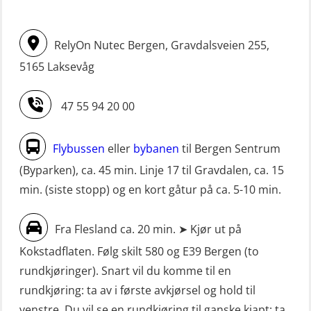
Livbåtfører FF1200 repetisjon
(hurtiggående) 16 t m/mørkekjøring
simulator (OSE161)
(MSE113)
RelyOn Nutec Bergen, Gravdalsveien 255,
Livbåtfører Sliskelivbåt grunnkurs
STCW oppgradering for
5165 Laksevåg
m/E-læring (OSEBLE006)
dekksoffiserer uten fartstid 66 t
Livbåtfører fritt fall FF48 repetisjon
(MBS124)
47 55 94 20 00
(OSE1471)
STCW oppgradering for
Livbåtfører grunnkurs m/E-læring
maskinoffiserer uten fartstid 66 t
Flybussen
eller
bybanen
til Bergen Sentrum
FF1200 (OSE1424)
(MBS125)
(Byparken), ca. 45 min. Linje 17 til Gravdalen, ca. 15
min. (siste stopp) og en kort gåtur på ca. 5-10 min.
Livbåtfører grunnkurs m/E-læring
Sikkerhetskurs for ansatte på
FF1200 simulator (OSEBLE007)
oppdrettsanlegg (LBS100)
Fra Flesland ca. 20 min. ➤ Kjør ut på
Livbåtfører grunnkurs m/E-læring
Sjøfolk med særskilte sikringsplikter
Kokstadflaten. Følg skilt 580 og E39 Bergen (to
FF48 og FF1000D (OSEBLE004)
(MBS1191)
rundkjøringer). Snart vil du komme til en
Livbåtfører grunnkurs m/E-læring
Ulykkesgransking – Webinar (LSP103)
rundkjøring: ta av i første avkjørsel og hold til
Konvensjonell livbåt (OSEBLE005)
venstre. Du vil se en rundkjøring til ganske kjapt: ta