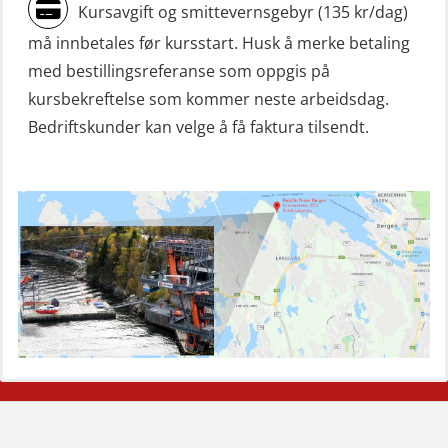
ROC sertifikat repetisjon (GMDSS)
Kursavgift og smittevernsgebyr (135 kr/dag)
(ORC103)
må innbetales før kursstart. Husk å merke betaling
Skadestedsledelse (OER108)
med bestillingsreferanse som oppgis på
kursbekreftelse som kommer neste arbeidsdag.
Skadestedsledelse – repetisjon
Bedriftskunder kan velge å få faktura tilsendt.
(OER118)
Skuldermåling (OBS120)
Sliskelivbåt grunnkurs m/E-læring
simulator (OSEBLE008)
Sliskelivbåt repetisjon, simulator
(OSE1302)
Styrketest (OSC152)
Søk og redningslag grunnkurs
Kompetanse for alle industrier
Spesialist på Industrivern
Vårt nyeste senter
Spesialiserte kurs
(OFIBLE103)
I tillegg til våre standard sikkerhetskurs, kan
RelyOn Nutec Stavanger åpnet i November
Våre instruktører har lang erfaring med å
Uansett hvilken industri du jobber i, er