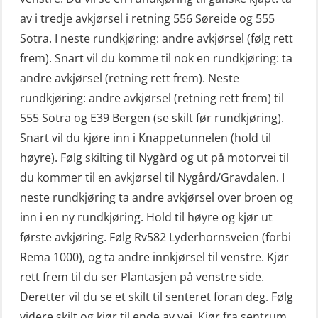
VHF / SRC 2 dager (ORC104)
av i tredje avkjørsel i retning 556 Søreide og 555
Livbåtfører konvensjonell livbåt –
Videregående sikkerhetsopplæring
Sotra. I neste rundkjøring: andre avkjørsel (følg rett
grunnleggende (OSE135)
for skipsoffiserer (MBS100)
frem). Snart vil du komme til nok en rundkjøring: ta
Livbåtfører konvensjonell repetisjon
andre avkjørsel (retning rett frem). Neste
(OSE1361)
rundkjøring: andre avkjørsel (retning rett frem) til
555 Sotra og E39 Bergen (se skilt før rundkjøring).
Livbåtfører konvertering til FF48 inkl.
Snart vil du kjøre inn i Knappetunnelen (hold til
repetisjon (OSE106)
høyre). Følg skilting til Nygård og ut på motorvei til
Livbåtfører sliskelivbåt repetisjon
du kommer til en avkjørsel til Nygård/Gravdalen. I
(OSE1301)
neste rundkjøring ta andre avkjørsel over broen og
Livbåtfører sliskestuplivbåt –
inn i en ny rundkjøring. Hold til høyre og kjør ut
grunnleggende (OSE129)
første avkjøring. Følg Rv582 Lyderhornsveien (forbi
Rema 1000), og ta andre innkjørsel til venstre. Kjør
Mann-Over-Bord (hurtiggående) liten
rett frem til du ser Plantasjen på venstre side.
båt m/mørkekjøring – grunnleggende
Deretter vil du se et skilt til senteret foran deg. Følg
(OSE114)
videre skilt og kjør til ende av vei. Kjør fra sentrum