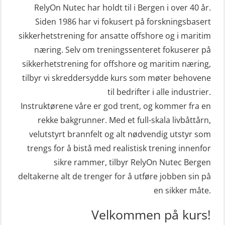
STCW Livbåtfører redningsfarkoster
sivile mannskaper (FSC119)
RelyOn Nutec har holdt til i Bergen i over 40 år.
32 t (MSE1031)
Helikopterevakuering med HABD,
Siden 1986 har vi fokusert på forskningsbasert
STCW Mann-Over-Bord
sikkerhetstrening for ansatte offshore og i maritim
inkl. brannslukning (FSC121)
(hurtiggående) 32 t m/mørkekjøring
næring. Selv om treningssenteret fokuserer på
Hjertestarter brukerkurs (OFA107)
sikkerhetstrening for offshore og maritim næring,
(MSE112)
Kombi Søk og Redningslag og HLO
tilbyr vi skreddersydde kurs som møter behovene
STCW Redningsfarkost oppdatering
repetisjonskurs med e-læring
til bedrifter i alle industrier.
sliskebåt (MSE116)
(ABSBLE010)
Instruktørene våre er god trent, og kommer fra en
STCW Sikkerhetsopplæring for
rekke bakgrunner. Med et full-skala livbåttårn,
Kondisjonstest (OSC151)
sjøfolk på mindre skip med eLearning
velutstyrt brannfelt og alt nødvendig utstyr som
Ledertrening i beredskap og
(MBSBLE003)
trengs for å bistå med realistisk trening innenfor
krisehåndtering for plattformsjefer
sikre rammer, tilbyr RelyOn Nutec Bergen
STCW oppdatering Livbåtfører
(OER105)
deltakerne alt de trenger for å utføre jobben sin på
redningsfarkoster 8 t – konvensjonell
en sikker måte.
Livbåtfører FF1200 repetisjon
båt (MSE103)
(OSE1431)
Velkommen på kurs!
STCW oppdatering Mann-Over-Bord