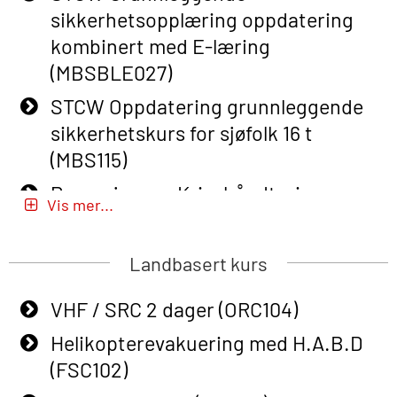
sikkerhetsopplæring oppdatering
Course (English) (OBS1063)
kombinert med E-læring
Basic Safety Training (English) – with
(MBSBLE027)
E-learning (OBSBLE050)
STCW Oppdatering grunnleggende
Helikopterevakuering inkl pustelunge
sikkerhetskurs for sjøfolk 16 t
med adaptive e-læring (OSEBLE018)
(MBS115)
Helicopter Underwater Escape incl.
Passasjer- og Krisehåndtering
Airpocket with E-learning (English)
Vis mer...
(MBSBLE020)
(OSEBLE009)
Passasjer- og Krisehåndtering
Landbasert kurs
Additional Basic Safety Training for
oppdatering (MBSBLE019)
the Norwegian Sector (OBS117)
VHF / SRC 2 dager (ORC104)
STCW Grunnleggende
Grunnleggende Sikkerhetskurs –
sikkerhetsopplæring for fiskere
Helikopterevakuering med H.A.B.D
Rep. for helikoptermannskap inkl.
(MBSBLE031)
(FSC102)
HABD (FSC122)