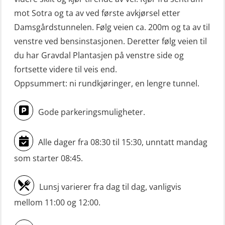
Mann-Over-Bord (hurtiggående) liten
mot Sotra og ta av ved første avkjørsel etter
båt m/mørkekjøring – repetisjon
Damsgårdstunnelen. Følg veien ca. 200m og ta av til
(OSE151)
venstre ved bensinstasjonen. Deretter følg veien til
du har Gravdal Plantasjen på venstre side og
Mann-Over-Bord (hurtiggående) liten
fortsette videre til veis end.
båt u/mørkekjøring – grunnleggende
Oppsummert: ni rundkjøringer, en lengre tunnel.
(OSE1142)
Mann-Over-Bord liten båt (MOB)
Gode parkeringsmuligheter.
u/mørkekjøring – repetisjon (OSE152)
Alle dager fra 08:30 til 15:30, unntatt mandag
Mørkekjøring-modul for Mann-Over-
Bord (hurtiggående) liten båt
som starter 08:45.
(OSE1001)
Lunsj varierer fra dag til dag, vanligvis
ROC sertifikat grunnleggende
mellom 11:00 og 12:00.
(GMDSS) (ORC102)