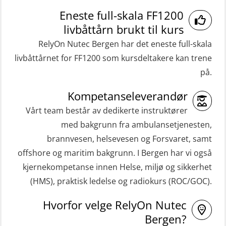
Medisinsk førstehjelp 8 t (MFA108)
Gass kurs H2S (OSP105)
Eneste full-skala FF1200
Oppdatering medisinsk behandling 8
livbåttårn brukt til kurs
Grunnleggende sikkerhetskurs –
t (MFA107)
RelyOn Nutec Bergen har det eneste full-skala
Repetisjon (Norsk) for
ROC sertifikat grunnleggende
livbåttårnet for FF1200 som kursdeltakere kan trene
beredskapspersonell med E-læring
(GMDSS) (ORC102)
på.
(OBSBLE044)
ROC sertifikat repetisjon (GMDSS)
Kompetanseleverandør
HLO/MOB/Søk- og Redningslag
(ORC103)
kombinasjon – repetisjon (OSC1162)
Vårt team består av dedikerte instruktører
STCW Grunnkurs Redningsfarkoster
med bakgrunn fra ambulansetjenesten,
HLO/Søk & Redningslag kombinasjon
(MBSBLE022)
brannvesen, helsevesen og Forsvaret, samt
– repetisjon (OSC1161)
offshore og maritim bakgrunn. I Bergen har vi også
STCW Hurtiggående mann over bord
Helikopterevakuering inkl.
kjernekompetanse innen Helse, miljø og sikkerhet
båt (HMOB) (MSE100)
Pustelunge (OSE1251)
(HMS), praktisk ledelse og radiokurs (ROC/GOC).
STCW Hurtiggående mann over bord
Helikopterevakuering med HABD,
Hvorfor velge RelyOn Nutec
båt (HMOB) oppdatering (MSE1001)
inkl. Brannslukking og Førstehjelp-
Bergen?