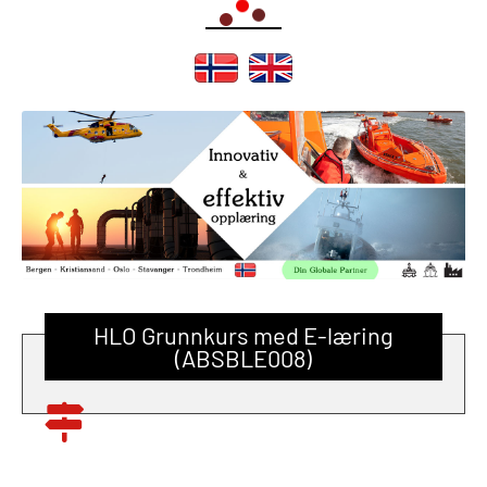
HLO Grunnkurs med E-læring
(ABSBLE008)