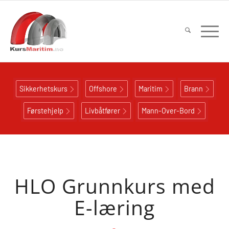
Sikkerhetskurs
Offshore
Maritim
Brann
Førstehjelp
Livbåtfører
Mann-Over-Bord
HLO Grunnkurs med
E-læring