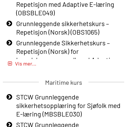
Repetisjon med Adaptive E-læring
(OBSBLE049)
Grunnleggende sikkerhetskurs –
Repetisjon (Norsk) (OBS1065)
Grunnleggende Sikkerhetskurs –
Repetisjon (Norsk) for
beredskapspersonell med Adaptive
Vis mer...
E-læring (OBSBLE051)
Basic Safety Training (English) – with
Maritime kurs
Adaptive E-learning (OBSBLE047)
STCW Grunnleggende
Basic Safety Training – Refresher
sikkerhetsopplæring for Sjøfolk med
Course (English) with E-learning
E-læring (MBSBLE030)
(OBSBLE048)
STCW Grunnleggende
Basic Safety Training – Refresher