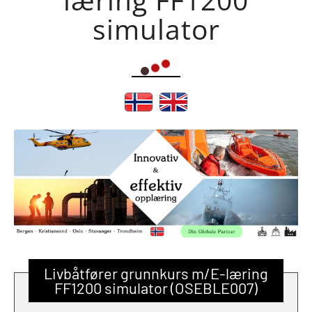
simulator
Livbåtfører grunnkurs m/E-læring
FF1200 simulator (OSEBLE007)