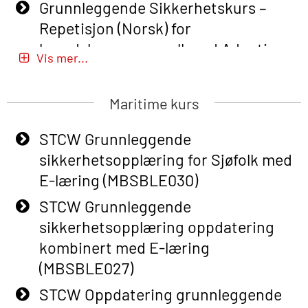
Grunnleggende Sikkerhetskurs –
Repetisjon (Norsk) for
beredskapspersonell med Adaptive
Vis mer...
E-læring (OBSBLE051)
Basic Safety Training (English) – with
Maritime kurs
Adaptive E-learning (OBSBLE047)
STCW Grunnleggende
Basic Safety Training – Refresher
sikkerhetsopplæring for Sjøfolk med
Course (English) with E-learning
E-læring (MBSBLE030)
(OBSBLE048)
STCW Grunnleggende
Basic Safety Training – Refresher
sikkerhetsopplæring oppdatering
Course (English) (OBS1063)
kombinert med E-læring
Basic Safety Training (English) – with
(MBSBLE027)
E-learning (OBSBLE050)
STCW Oppdatering grunnleggende
Helikopterevakuering inkl pustelunge