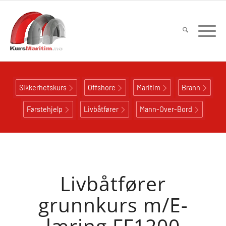
Sikkerhetskurs
Offshore
Maritim
Brann
Førstehjelp
Livbåtfører
Mann-Over-Bord
Livbåtfører
grunnkurs m/E-
læring FF1200