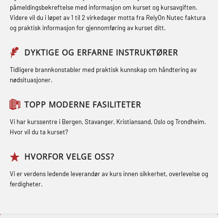
og med.behandling (MBS134)
Førstehjelp grunnkurs (OFABLE101)
påmeldingsbekreftelse med informasjon om kurset og kursavgiften.
Røykdykking industrivern –
Videre vil du i løpet av 1 til 2 virkedager motta fra RelyOn Nutec faktura
STCW Kombi Oppdatering Offiserer
GOC sertifikat grunnleggende
repetisjon (LFI105)
og praktisk informasjon for gjennomføring av kurset ditt.
og Medisinsk Behandling med
(GMDSS) (MRC101)
Sikkerhetskurs for ansatte på
Webinar (MBS1341)
DYKTIGE OG ERFARNE INSTRUKTØRER
GOC sertifikat repetisjon (GMDSS)
oppdrettsanlegg (LBS100)
STCW Oppdatering for offiserer 24 t
(MRC102)
Tidligere brannkonstabler med praktisk kunnskap om håndtering av
Ulykkesgransking – Webinar (LSP103)
nødsituasjoner.
(MBS114)
GSK Sikkerhetskurs offshore for
Varme Arbeider – Slukkeøvelser
STCW Medisinsk førstehjelp (MFA1081)
oljearbeidere (OBS1055)
TOPP MODERNE FASILITETER
(LFI100)
STCW Medisinsk førstehjelp
GWO: BST – Offshore (Blended with
Vi har kurssentre i Bergen, Stavanger, Kristiansand, Oslo og Trondheim.
oppdatering (MBSBLE025)
Hvor vil du ta kurset?
Adaptive e-learning + practical)
(RBSBLE018)
STCW Oppdatering Medisinsk
HVORFOR VELGE OSS?
behandling (MBSBLE018)
GWO: BST – Offshore (Blended: e-
Vi er verdens ledende leverandør av kurs innen sikkerhet, overlevelse og
learning practical) (RBSBLE001)
Påbygging fra Offshore Norge til
ferdigheter.
Grunnleggende sikkerhetsopplæring
GWO: BST – Onshore (Blended: e-
for sjøfolk (MBS325)