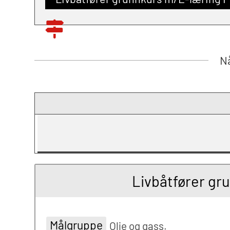
Nå
Livbåtfører gr
Målgruppe
Olje og gass.