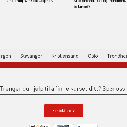
om håndtering av nødsituasjoner.
Kristiansand, Oslo og Trondheim. 
skip (MBSBLE028)
ta kurset?
STCW Sikkerhetsopplæring for mindre
skip oppdatering (MBSBLE029)
STCW Brannledelse – Oppdatering
(MBSBLE023)
ergen
Stavanger
Kristiansand
Oslo
Trondhe
STCW Oppdatering videregående
sikkerhetskurs for offiserer
(MBSBLE024)
STCW Oppdatering videregående
Trenger du hjelp til å finne kurset ditt? Spør oss!
sikkerhetskurs for offiserer og
Medisinsk behandling – Kombi
(MBSBLE021)
Kontaktoss
STCW kombi oppdatering offiserer og