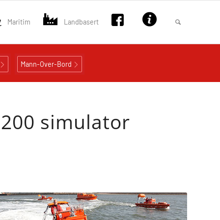
Maritim
Landbasert
Mann-Over-Bord
1200 simulator