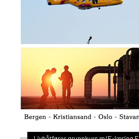
Livbåtfører grunnkurs m/E-læring 