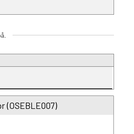
på.
tor (OSEBLE007)