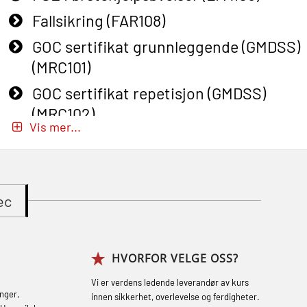
Fallsikring (FAR108)
GOC sertifikat grunnleggende (GMDSS)
(MRC101)
GOC sertifikat repetisjon (GMDSS)
(MRC102)
Vis mer...
GWO: BST – Onshore (Blended: e-
learning practical) (RBSBLE002)
Gass kurs H2S (OSP105)
ec
Gass kurs H2S (OSP105)
Grunnkurs Industrivern (LSC115)
HVORFOR VELGE OSS?
Grunnkurs Røykdykking Industrivern
(LFI104)
Vi er verdens ledende leverandør av kurs
nger,
innen sikkerhet, overlevelse og ferdigheter.