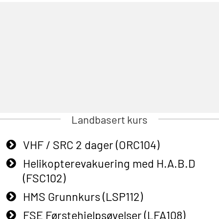
Landbasert kurs
VHF / SRC 2 dager (ORC104)
Helikopterevakuering med H.A.B.D
(FSC102)
HMS Grunnkurs (LSP112)
FSE Førstehjelpsøvelser (LFA108)