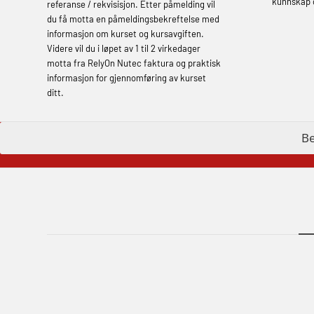
kunnskap 
referanse / rekvisisjon. Etter påmelding vil
learning (OBSBLE050)
du få motta en påmeldingsbekreftelse med
informasjon om kurset og kursavgiften.
Helikopterevakuering inkl pustelunge
Videre vil du i løpet av 1 til 2 virkedager
med adaptive e-læring (OSEBLE018)
motta fra RelyOn Nutec faktura og praktisk
informasjon for gjennomføring av kurset
Helicopter Underwater Escape incl.
ditt.
Airpocket with E-learning (English)
(OSEBLE009)
B
Additional Basic Safety Training for the
Norwegian Sector (OBS117)
Grunnleggende Sikkerhetskurs – Rep.
for helikoptermannskap inkl. HABD
(FSC122)
Påbygging fra Offshore Norge til
Grunnleggende sikkerhetsopplæring