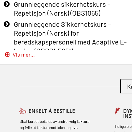
Grunnleggende sikkerhetskurs –
Repetisjon (Norsk) (OBS1065)
Grunnleggende Sikkerhetskurs –
Repetisjon (Norsk) for
beredskapspersonell med Adaptive E-
læring (OBSBLE051)
Vis mer...
Basic Safety Training (English) – with
Adaptive E-learning (OBSBLE047)
Basic Safety Training – Refresher
K
Course (English) with E-learning
(OBSBLE048)
Basic Safety Training – Refresher
ENKELT Å BESTILLE
DY
IN
Course (English) (OBS1063)
Skal kurset betales av andre, velg faktura
Tidligere 
og fylle ut fakturamottaker og evt.
Basic Safety Training (English) – with E-