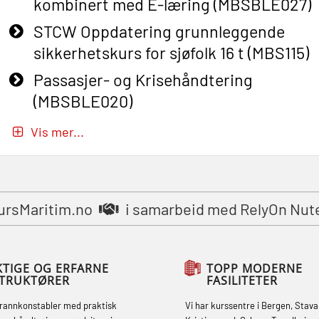
kombinert med E-læring (MBSBLE027)
STCW Oppdatering grunnleggende
sikkerhetskurs for sjøfolk 16 t (MBS115)
Passasjer- og Krisehåndtering
(MBSBLE020)
Passasjer- og Krisehåndtering
Vis mer...
oppdatering (MBSBLE019)
STCW Grunnleggende
sikkerhetsopplæring for fiskere
ursMaritim.no
i samarbeid med RelyOn Nut
(MBSBLE031)
STCW Grunnleggende
sikkerhetsopplæring for fiskere
KTIGE OG ERFARNE
TOPP MODERNE
STRUKTØRER
FASILITETER
oppdatering (MBSBLE032)
brannkonstabler med praktisk
Vi har kurssentre i Bergen, Stava
STCW Sikkerhetsopplæring for mindre