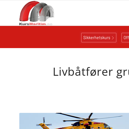
Sikkerhetskurs
Of
Livbåtfører g