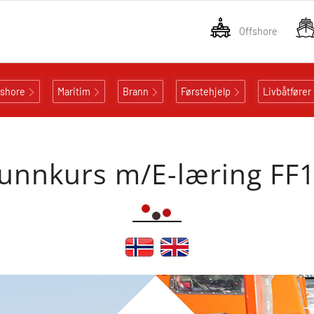
Offshore
fshore
Maritim
Brann
Førstehjelp
Livbåtfører
runnkurs m/E-læring FF