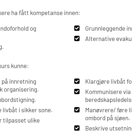
akere ha fått kompetanse innen:
ndoforhold og
Grunnleggende inn
Alternative evaku
g.
 kurs kunne:
 på innretning
Klargjøre livbåt f
k organisering.
Kommunisere via r
mbordstigning.
beredskapsledels
 livbåt i sikker sone.
Manøvrere/ føre li
ombord på sjøen.
tilpasset ulike
Beskrive utsetnin