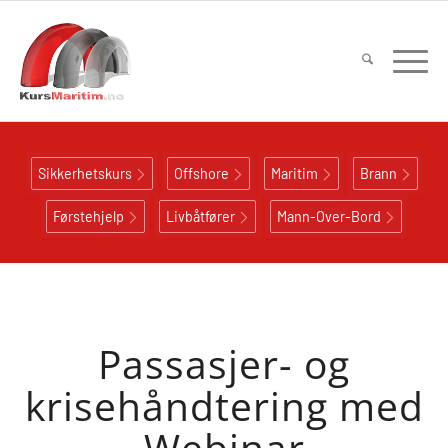
Sikkerhetskurs
Offshore
Maritim
Brann
Førstehjelp
Livbåtfører
Mann-Over-Bord
Passasjer- og
krisehåndtering med
Webinar