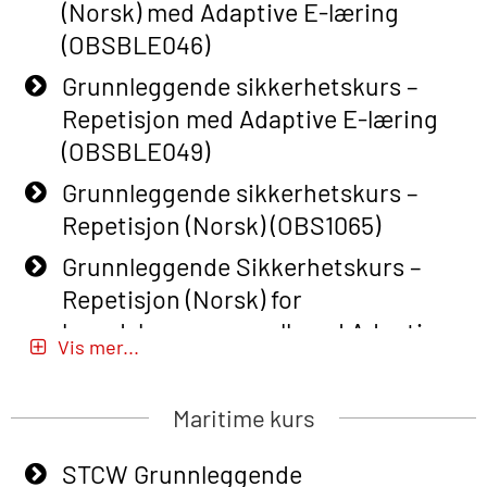
(Norsk) med Adaptive E-læring
(OBSBLE046)
Grunnleggende sikkerhetskurs –
Repetisjon med Adaptive E-læring
(OBSBLE049)
Grunnleggende sikkerhetskurs –
Repetisjon (Norsk) (OBS1065)
Grunnleggende Sikkerhetskurs –
Repetisjon (Norsk) for
beredskapspersonell med Adaptive
Vis mer...
E-læring (OBSBLE051)
Basic Safety Training (English) – with
Maritime kurs
Adaptive E-learning (OBSBLE047)
STCW Grunnleggende
Basic Safety Training – Refresher