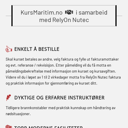
Gass kurs H2S (OSP105)
sikkerhetskurs for offiserer
Compressed Air Emergency
(MBSBLE024)
KursMaritim.no
i samarbeid
Grunnkurs Industrivern (LSC115)
Breathing System (CA-EBS) og
med RelyOn Nutec
STCW Oppdatering videregående
Grunnkurs Røykdykking Industrivern
Skuldermåling (OBS125)
sikkerhetskurs for offiserer og
(LFI104)
FSE Førstehjelpsøvelser (LFA108)
Medisinsk behandling – Kombi
Helikopterevakuering med HABD,
Fallsikring (FAR108)
(MBSBLE021)
ENKELT Å BESTILLE
inkl. brannslukning (FSC121)
Førstehjelp – repetisjon (OFA102)
STCW kombi oppdatering offiserer
Skal kurset betales av andre, velg faktura og fylle ut fakturamottaker
Hjertestarter brukerkurs (OFA107)
og evt. referanse / rekvisisjon. Etter påmelding vil du få motta en
og med.behandling (MBS134)
Førstehjelp grunnkurs (OFABLE101)
påmeldingsbekreftelse med informasjon om kurset og kursavgiften.
Røykdykking industrivern –
Videre vil du i løpet av 1 til 2 virkedager motta fra RelyOn Nutec faktura
STCW Kombi Oppdatering Offiserer
GOC sertifikat grunnleggende
repetisjon (LFI105)
og praktisk informasjon for gjennomføring av kurset ditt.
og Medisinsk Behandling med
(GMDSS) (MRC101)
Sikkerhetskurs for ansatte på
Webinar (MBS1341)
DYKTIGE OG ERFARNE INSTRUKTØRER
GOC sertifikat repetisjon (GMDSS)
oppdrettsanlegg (LBS100)
STCW Oppdatering for offiserer 24 t
(MRC102)
Tidligere brannkonstabler med praktisk kunnskap om håndtering av
Ulykkesgransking – Webinar (LSP103)
nødsituasjoner.
(MBS114)
GSK Sikkerhetskurs offshore for
Varme Arbeider – Slukkeøvelser
STCW Medisinsk førstehjelp (MFA1081)