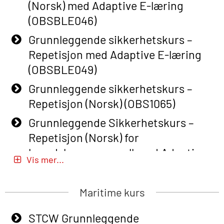
(Norsk) med Adaptive E-læring
(OBSBLE046)
Grunnleggende sikkerhetskurs –
Repetisjon med Adaptive E-læring
(OBSBLE049)
Grunnleggende sikkerhetskurs –
Repetisjon (Norsk) (OBS1065)
Grunnleggende Sikkerhetskurs –
Repetisjon (Norsk) for
beredskapspersonell med Adaptive
Vis mer...
E-læring (OBSBLE051)
Basic Safety Training (English) – with
Maritime kurs
Adaptive E-learning (OBSBLE047)
STCW Grunnleggende
Basic Safety Training – Refresher