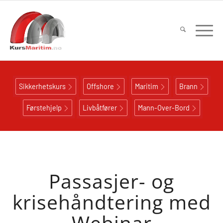
Sikkerhetskurs
Offshore
Maritim
Brann
Førstehjelp
Livbåtfører
Mann-Over-Bord
Passasjer- og
krisehåndtering med
Webinar