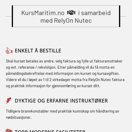
Gass kurs H2S (OSP105)
sikkerhetskurs for offiserer
Compressed Air Emergency
(MBSBLE024)
KursMaritim.no
i samarbeid
Grunnkurs Industrivern (LSC115)
Breathing System (CA-EBS) og
med RelyOn Nutec
STCW Oppdatering videregående
Grunnkurs Røykdykking Industrivern
Skuldermåling (OBS125)
sikkerhetskurs for offiserer og
(LFI104)
FSE Førstehjelpsøvelser (LFA108)
Medisinsk behandling – Kombi
Helikopterevakuering med HABD,
Fallsikring (FAR108)
(MBSBLE021)
ENKELT Å BESTILLE
inkl. brannslukning (FSC121)
Førstehjelp – repetisjon (OFA102)
STCW kombi oppdatering offiserer
Skal kurset betales av andre, velg faktura og fylle ut fakturamottaker
Hjertestarter brukerkurs (OFA107)
og evt. referanse / rekvisisjon. Etter påmelding vil du få motta en
og med.behandling (MBS134)
Førstehjelp grunnkurs (OFABLE101)
påmeldingsbekreftelse med informasjon om kurset og kursavgiften.
Røykdykking industrivern –
Videre vil du i løpet av 1 til 2 virkedager motta fra RelyOn Nutec faktura
STCW Kombi Oppdatering Offiserer
GOC sertifikat grunnleggende
repetisjon (LFI105)
og praktisk informasjon for gjennomføring av kurset ditt.
og Medisinsk Behandling med
(GMDSS) (MRC101)
Sikkerhetskurs for ansatte på
Webinar (MBS1341)
DYKTIGE OG ERFARNE INSTRUKTØRER
GOC sertifikat repetisjon (GMDSS)
oppdrettsanlegg (LBS100)
STCW Oppdatering for offiserer 24 t
(MRC102)
Tidligere brannkonstabler med praktisk kunnskap om håndtering av
Ulykkesgransking – Webinar (LSP103)
nødsituasjoner.
(MBS114)
GSK Sikkerhetskurs offshore for
Varme Arbeider – Slukkeøvelser
STCW Medisinsk førstehjelp (MFA1081)