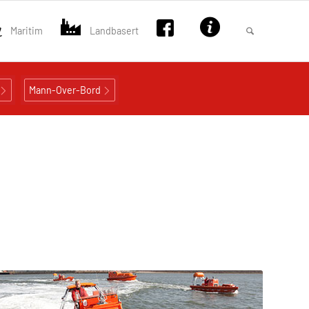
Maritim
Landbasert
Mann-Over-Bord