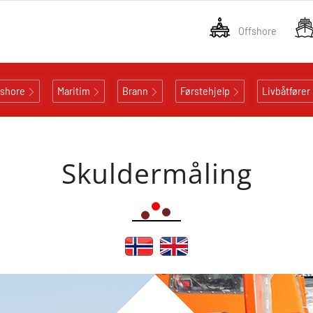
Offshore
fshore
Maritim
Brann
Førstehjelp
Livbåtfører
Skuldermåling