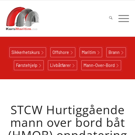
Sikkerhetskurs
Offshore
Maritim
Brann
Førstehjelp
Livbåtfører
Mann-Over-Bord
STCW Hurtiggående
mann over bord båt
(HMOB) oppdatering