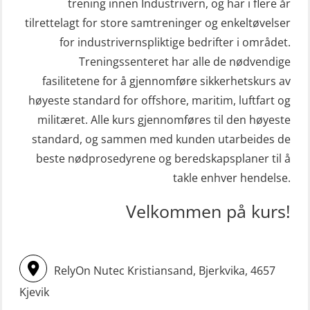
(ABSBLE010)
trening innen Industrivern, og har i flere år
STCW Sikkerhetsopplæring for
tilrettelagt for store samtreninger og enkeltøvelser
Kondisjonstest (OSC151)
sjøfolk på mindre skip med eLearning
for industrivernspliktige bedrifter i området.
Ledertrening i beredskap og
(MBSBLE003)
Treningssenteret har alle de nødvendige
krisehåndtering for plattformsjefer
fasilitetene for å gjennomføre sikkerhetskurs av
STCW oppdatering Livbåtfører
(OER105)
høyeste standard for offshore, maritim, luftfart og
redningsfarkoster 8 t – konvensjonell
militæret. Alle kurs gjennomføres til den høyeste
Livbåtfører FF1200 repetisjon
båt (MSE103)
standard, og sammen med kunden utarbeides de
(OSE1431)
STCW oppdatering Mann-Over-Bord
beste nødprosedyrene og beredskapsplaner til å
Livbåtfører FF1200 repetisjon
(hurtiggående) 16 t m/mørkekjøring
takle enhver hendelse.
simulator (OSE161)
(MSE113)
Velkommen på kurs!
Livbåtfører Sliskelivbåt grunnkurs
STCW oppgradering for
m/E-læring (OSEBLE006)
dekksoffiserer uten fartstid 66 t
Livbåtfører fritt fall FF48 repetisjon
(MBS124)
RelyOn Nutec Kristiansand, Bjerkvika, 4657
(OSE1471)
STCW oppgradering for
Kjevik