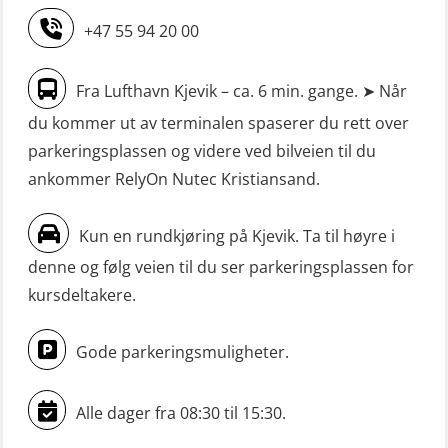
Livbåtfører grunnkurs m/E-læring
maskinoffiserer uten fartstid 66 t
FF1200 (OSE1424)
(MBS125)
+47 55 94 20 00
Livbåtfører grunnkurs m/E-læring
Sikkerhetskurs for ansatte på
Fra Lufthavn Kjevik – ca. 6 min. gange. ➤ Når
FF1200 simulator (OSEBLE007)
oppdrettsanlegg (LBS100)
du kommer ut av terminalen spaserer du rett over
Livbåtfører grunnkurs m/E-læring
Sjøfolk med særskilte sikringsplikter
parkeringsplassen og videre ved bilveien til du
FF48 og FF1000D (OSEBLE004)
(MBS1191)
ankommer RelyOn Nutec Kristiansand.
Livbåtfører grunnkurs m/E-læring
Ulykkesgransking – Webinar (LSP103)
Konvensjonell livbåt (OSEBLE005)
Kun en rundkjøring på Kjevik. Ta til høyre i
VHF / SRC 2 dager (ORC104)
denne og følg veien til du ser parkeringsplassen for
Livbåtfører konvensjonell livbåt –
Videregående sikkerhetsopplæring
kursdeltakere.
grunnleggende (OSE135)
for skipsoffiserer (MBS100)
Livbåtfører konvensjonell repetisjon
Gode parkeringsmuligheter.
(OSE1361)
Livbåtfører konvertering til FF48 inkl.
Alle dager fra 08:30 til 15:30.
repetisjon (OSE106)