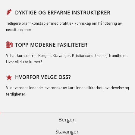
og Medisinsk Behandling med
(GMDSS) (MRC101)
Sikkerhetskurs for ansatte på
Webinar (MBS1341)
DYKTIGE OG ERFARNE INSTRUKTØRER
GOC sertifikat repetisjon (GMDSS)
oppdrettsanlegg (LBS100)
STCW Oppdatering for offiserer 24 t
(MRC102)
Tidligere brannkonstabler med praktisk kunnskap om håndtering av
Ulykkesgransking – Webinar (LSP103)
nødsituasjoner.
(MBS114)
GSK Sikkerhetskurs offshore for
Varme Arbeider – Slukkeøvelser
STCW Medisinsk førstehjelp (MFA1081)
oljearbeidere (OBS1055)
TOPP MODERNE FASILITETER
(LFI100)
STCW Medisinsk førstehjelp
GWO: BST – Offshore (Blended with
Vi har kurssentre i Bergen, Stavanger, Kristiansand, Oslo og Trondheim.
oppdatering (MBSBLE025)
Hvor vil du ta kurset?
Adaptive e-learning + practical)
(RBSBLE018)
STCW Oppdatering Medisinsk
HVORFOR VELGE OSS?
behandling (MBSBLE018)
GWO: BST – Offshore (Blended: e-
Vi er verdens ledende leverandør av kurs innen sikkerhet, overlevelse og
learning practical) (RBSBLE001)
Påbygging fra Offshore Norge til
ferdigheter.
Grunnleggende sikkerhetsopplæring
GWO: BST – Onshore (Blended: e-
for sjøfolk (MBS325)
learning practical) (RBSBLE002)
Bergen
Fallsikring (FAR108)
GWO: BST Refresher – Offshore
Stavanger