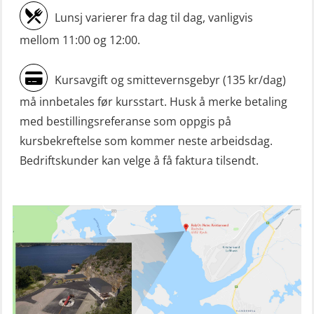
Lunsj varierer fra dag til dag, vanligvis
Livbåtfører sliskelivbåt repetisjon
mellom 11:00 og 12:00.
(OSE1301)
Livbåtfører sliskestuplivbåt –
Kursavgift og smittevernsgebyr (135 kr/dag)
grunnleggende (OSE129)
må innbetales før kursstart. Husk å merke betaling
Mann-Over-Bord (hurtiggående) liten
med bestillingsreferanse som oppgis på
båt m/mørkekjøring – grunnleggende
kursbekreftelse som kommer neste arbeidsdag.
(OSE114)
Bedriftskunder kan velge å få faktura tilsendt.
Mann-Over-Bord (hurtiggående) liten
båt m/mørkekjøring – repetisjon
(OSE151)
Mann-Over-Bord (hurtiggående) liten
båt u/mørkekjøring – grunnleggende
(OSE1142)