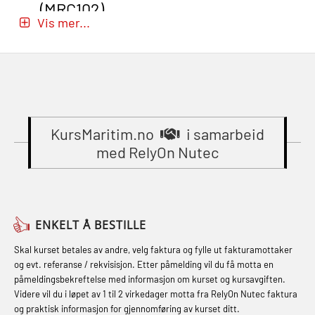
(MRC102)
Beredskapsledelse – repetisjon
(MBSBLE029)
Vis mer...
(OER1091)
GWO: BST – Onshore (Blended: e-
STCW Brannledelse – Oppdatering
learning practical) (RBSBLE002)
Compressed Air Emergency
(MBSBLE023)
Breathing System (CA-EBS) Initial
Gass kurs H2S (OSP105)
STCW Oppdatering videregående
Deployment (OBS119)
Gass kurs H2S (OSP105)
sikkerhetskurs for offiserer
Compressed Air Emergency
(MBSBLE024)
KursMaritim.no
i samarbeid
Grunnkurs Industrivern (LSC115)
Breathing System (CA-EBS) og
med RelyOn Nutec
STCW Oppdatering videregående
Grunnkurs Røykdykking Industrivern
Skuldermåling (OBS125)
sikkerhetskurs for offiserer og
(LFI104)
FSE Førstehjelpsøvelser (LFA108)
Medisinsk behandling – Kombi
Helikopterevakuering med HABD,
Fallsikring (FAR108)
(MBSBLE021)
ENKELT Å BESTILLE
inkl. brannslukning (FSC121)
Førstehjelp – repetisjon (OFA102)
STCW kombi oppdatering offiserer
Skal kurset betales av andre, velg faktura og fylle ut fakturamottaker
Hjertestarter brukerkurs (OFA107)
og evt. referanse / rekvisisjon. Etter påmelding vil du få motta en
og med.behandling (MBS134)
Førstehjelp grunnkurs (OFABLE101)
påmeldingsbekreftelse med informasjon om kurset og kursavgiften.
Røykdykking industrivern –
Videre vil du i løpet av 1 til 2 virkedager motta fra RelyOn Nutec faktura
STCW Kombi Oppdatering Offiserer
GOC sertifikat grunnleggende
repetisjon (LFI105)
og praktisk informasjon for gjennomføring av kurset ditt.