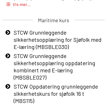
beredskapspersonell med Adaptive
Vis mer...
E-læring (OBSBLE051)
Basic Safety Training (English) – with
Maritime kurs
Adaptive E-learning (OBSBLE047)
STCW Grunnleggende
Basic Safety Training – Refresher
sikkerhetsopplæring for Sjøfolk med
Course (English) with E-learning
E-læring (MBSBLE030)
(OBSBLE048)
STCW Grunnleggende
Basic Safety Training – Refresher
sikkerhetsopplæring oppdatering
Course (English) (OBS1063)
kombinert med E-læring
Basic Safety Training (English) – with
(MBSBLE027)
E-learning (OBSBLE050)
STCW Oppdatering grunnleggende
Helikopterevakuering inkl pustelunge
sikkerhetskurs for sjøfolk 16 t
med adaptive e-læring (OSEBLE018)
(MBS115)
Helicopter Underwater Escape incl.