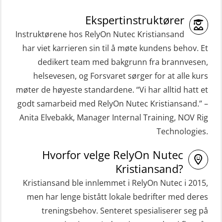
(ORC103)
kombinasjon – repetisjon (OSC1162)
STCW Grunnkurs Redningsfarkoster
Ekspertinstruktører
HLO/Søk & Redningslag kombinasjon
(MBSBLE022)
Instruktørene hos RelyOn Nutec Kristiansand
– repetisjon (OSC1161)
har viet karrieren sin til å møte kundens behov. Et
STCW Hurtiggående mann over bord
Helikopterevakuering inkl.
dedikert team med bakgrunn fra brannvesen,
båt (HMOB) (MSE100)
Pustelunge (OSE1251)
helsevesen, og Forsvaret sørger for at alle kurs
STCW Hurtiggående mann over bord
møter de høyeste standardene. “Vi har alltid hatt et
Helikopterevakuering med HABD,
båt (HMOB) oppdatering (MSE1001)
godt samarbeid med RelyOn Nutec Kristiansand.” –
inkl. Brannslukking og Førstehjelp-
Anita Elvebakk, Manager Internal Training, NOV Rig
STCW Livbåtfører redningsfarkoster
sivile mannskaper (FSC119)
Technologies.
32 t (MSE1031)
Helikopterevakuering med HABD,
STCW Mann-Over-Bord
Hvorfor velge RelyOn Nutec
inkl. brannslukning (FSC121)
Kristiansand?
(hurtiggående) 32 t m/mørkekjøring
Hjertestarter brukerkurs (OFA107)
Kristiansand ble innlemmet i RelyOn Nutec i 2015,
(MSE112)
Kombi Søk og Redningslag og HLO
men har lenge bistått lokale bedrifter med deres
STCW Redningsfarkost oppdatering
repetisjonskurs med e-læring
treningsbehov. Senteret spesialiserer seg på
sliskebåt (MSE116)