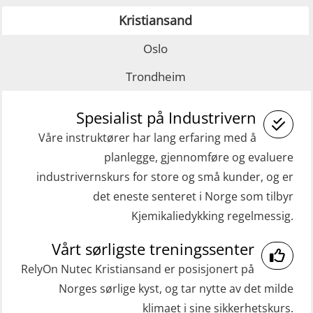
(Blended with Adaptive e-learning +
GOC sertifikat grunnleggende
Kristiansand
practical) (RBSBLE025)
(GMDSS) (MRC101)
GWO: BST Refresher – Onshore
GOC sertifikat repetisjon (GMDSS)
Oslo
(Blended with Adaptive e-learning
(MRC102)
Trondheim
practical) (RBSBLE026)
Helikopterevakuering med HABD,
Spesialist på Industrivern
GWO: BST Refresher – Onshore
inkl. brannslukning (FSC121)
(Blended: e-learning practical)
Våre instruktører har lang erfaring med å
Medisinsk behandling 40 t (MFA104)
planlegge, gjennomføre og evaluere
(RBSBLE009)
Medisinsk førstehjelp 8 t (MFA108)
industrivernskurs for store og små kunder, og er
Gass kurs H2S (OSP105)
Oppdatering medisinsk behandling 8
det eneste senteret i Norge som tilbyr
Grunnleggende sikkerhetskurs –
Kjemikaliedykking regelmessig.
t (MFA107)
Repetisjon (Norsk) for
ROC sertifikat grunnleggende
Vårt sørligste treningssenter
beredskapspersonell med E-læring
(GMDSS) (ORC102)
RelyOn Nutec Kristiansand er posisjonert på
(OBSBLE044)
Norges sørlige kyst, og tar nytte av det milde
ROC sertifikat repetisjon (GMDSS)
HLO/MOB/Søk- og Redningslag
klimaet i sine sikkerhetskurs.